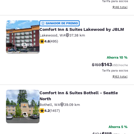
Tarifa para socios
Ver detalles t
$146
total
Comfort Inn & Suites Lakewood by
GANADOR DE PREMIO
Comfort Inn & Suites Lakewood by JBLM
Lakewood
,
WA
37.38 km
Calificación de 4.61 estrellas. Excepcional. 495 reseñ
4.6
(
495
)
33
Ahorra 10 %
$143
Tarifa tachada:
Tarifa reducida:
$159
USD
/noche
Tarifa para socios
Ver detalles t
$163
total
Comfort Inn & Suites Bothell - Seattle
Comfort Inn & Suites Bothell - Seatt
North
Bothell
,
WA
39.09 km
Calificación de 4.17 estrellas. Muy bueno. 1457 reseña
4.2
(
1457
)
31
Ahorra 5 %
$118
Tarifa tachada:
Tarifa reducida: