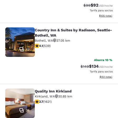
$92
Tarifa tachada:
Tarifa reducida
$99
USD
/noche
Tarifa para socios
Ver detalles t
$105
total
Country Inn & Suites by Radisson, Seattle-
Country Inn & Suites by Radisson, S
Bothell, WA
Bothell
,
WA
37.05 km
Calificación de 4.09 estrellas. Muy bueno. 539 reseñas
4.1
(
539
)
42
Ahorra 10 %
$134
Tarifa tachada:
Tarifa reducida:
$149
USD
/noche
Tarifa para socios
Ver detalles t
$151
total
Quality Inn Kirkland
Quality Inn Kirkland
Kirkland
,
WA
30.85 km
Calificación de 3.69 estrellas. Bueno. 1621 reseñas
3.7
(
1621
)
26