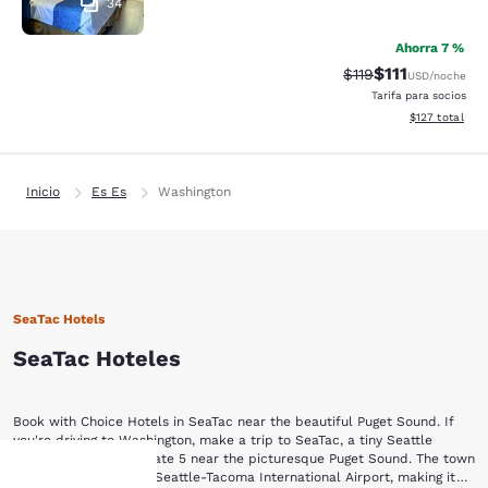
34
Ahorra 7 %
$111
Tarifa tachada:
Tarifa reducida
$119
USD
/noche
Tarifa para socios
Ver detalles t
$127
total
Inicio
Es Es
Washington
SeaTac Hotels
SeaTac Hoteles
Book with Choice Hotels in SeaTac near the beautiful Puget Sound. If
you're driving to Washington, make a trip to SeaTac, a tiny Seattle
suburb just off Interstate 5 near the picturesque Puget Sound. The town
is located next to the Seattle-Tacoma International Airport, making it