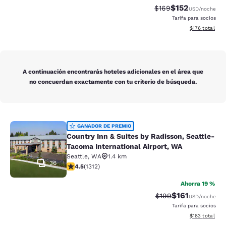
$152
Tarifa tachada:
Tarifa reducida:
$169
USD
/noche
Tarifa para socios
Ver detalles t
$176
total
A continuación encontrarás hoteles adicionales en el área que
no concuerdan exactamente con tu criterio de búsqueda.
Country Inn & Suites by Radisson, S
GANADOR DE PREMIO
Country Inn & Suites by Radisson, Seattle-
Tacoma International Airport, WA
Seattle
,
WA
1.4 km
36
Calificación de 4.45 estrellas. Excelente. 1312 reseñas
4.5
(
1312
)
Ahorra 19 %
$161
Tarifa tachada:
Tarifa reducida:
$199
USD
/noche
Tarifa para socios
Ver detalles t
$183
total