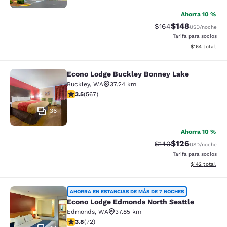
Ahorra 10 %
$148
Tarifa tachada:
Tarifa reducida:
$164
USD
/noche
Tarifa para socios
Ver detalles t
$164
total
Econo Lodge Buckley Bonney Lake
Econo Lodge Buckley Bonney Lake
Buckley
,
WA
37.24 km
Calificación de 3.55 estrellas. Bueno. 567 reseñas
3.5
(
567
)
36
Ahorra 10 %
$126
Tarifa tachada:
Tarifa reducida:
$140
USD
/noche
Tarifa para socios
Ver detalles t
$142
total
Econo Lodge Edmonds North Seattl
AHORRA EN ESTANCIAS DE MÁS DE 7 NOCHES
Econo Lodge Edmonds North Seattle
Edmonds
,
WA
37.85 km
Calificación de 3.82 estrellas. Bueno. 72 reseñas
3.8
(
72
)