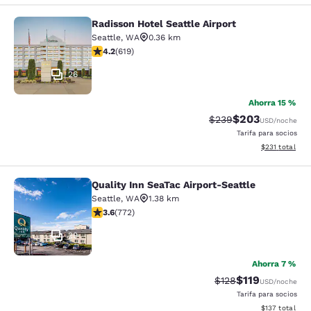
Radisson Hotel Seattle Airport
Radisson Hotel Seattle Airport
Seattle
,
WA
0.36 km
Calificación de 4.17 estrellas. Muy bueno. 619 reseñas
4.2
(
619
)
26
Ahorra 15 %
$203
Tarifa tachada:
Tarifa reducida:
$239
USD
/noche
Tarifa para socios
Ver detalles t
$231
total
Quality Inn SeaTac Airport-Seattle
Quality Inn SeaTac Airport-Seattle
Seattle
,
WA
1.38 km
Calificación de 3.65 estrellas. Bueno. 772 reseñas
3.6
(
772
)
29
Ahorra 7 %
$119
Tarifa tachada:
Tarifa reducida:
$128
USD
/noche
Tarifa para socios
Ver detalles t
$137
total