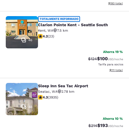
Ver detalles t
$193
total
Clarion Pointe Kent - Seattle South
TOTALMENTE REFORMADO
Clarion Pointe Kent - Seattle South
Kent
,
WA
7.5 km
Calificación de 4.22 estrellas. Excelente. 23 reseñas
4.2
(
23
)
46
Ahorra 19 %
$100
Tarifa tachada:
Tarifa reducida:
$124
USD
/noche
Tarifa para socios
Ver detalles 
$111
total
Sleep Inn Sea Tac Airport
Sleep Inn Sea Tac Airport
Seatac
,
WA
2.78 km
Calificación de 4.32 estrellas. Excelente. 3935 reseña
4.3
(
3935
)
48
Ahorra 10 %
$193
Tarifa tachada:
Tarifa reducida:
$214
USD
/noche