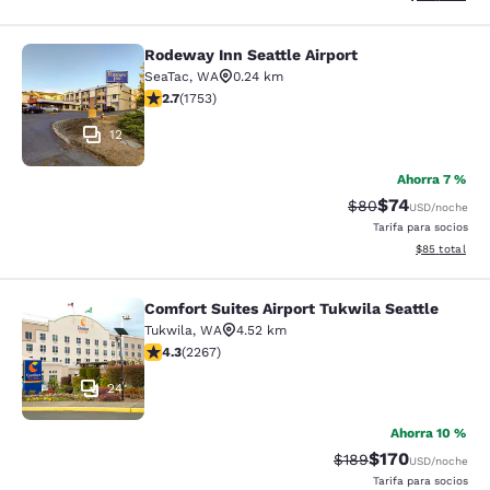
Rodeway Inn Seattle Airport
Rodeway Inn Seattle Airport
SeaTac
,
WA
0.24 km
Calificación de 2.68 estrellas. Razonable. 1753 reseña
2.7
(
1753
)
12
Ahorra 7 %
$74
Tarifa tachada:
Tarifa reducida
$80
USD
/noche
Tarifa para socios
Ver detalles 
$85
total
Comfort Suites Airport Tukwila Seattle
Comfort Suites Airport Tukwila Seat
Tukwila
,
WA
4.52 km
Calificación de 4.3 estrellas. Excelente. 2267 reseñas
4.3
(
2267
)
24
Ahorra 10 %
$170
Tarifa tachada:
Tarifa reducida:
$189
USD
/noche
Tarifa para socios