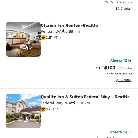
Tarifa para socios
Ver detalles t
$217
total
Clarion Inn Renton-Seattle
Clarion Inn Renton-Seattle
Renton
,
WA
5.88 km
Calificación de 3.46 estrellas. Bueno. 1474 reseñas
3.5
(
1474
)
30
Ahorra 12 %
$103
Tarifa tachada:
Tarifa reducida:
$117
USD
/noche
Tarifa para socios
Ver detalles t
$116
total
Quality Inn & Suites Federal Way - Seattle
Quality Inn & Suites Federal Way - S
Federal Way
,
WA
17.01 km
Calificación de 3.72 estrellas. Bueno. 977 reseñas
3.7
(
977
)
38
Ahorra 10 %