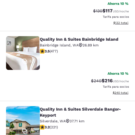
Ahorra 10 %
$117
Tarifa tachada:
Tarifa reducida:
$130
USD
/noche
Tarifa para socios
Ver detalles t
$132
total
Quality Inn & Suites Bainbridge Island
Quality Inn & Suites Bainbridge Isla
Bainbridge Island
,
WA
26.89 km
Calificación de 3.54 estrellas. Bueno. 477 reseñas
3.5
(
477
)
53
Ahorra 10 %
$216
Tarifa tachada:
Tarifa reducida:
$240
USD
/noche
Tarifa para socios
Ver detalles to
$240
total
Quality Inn & Suites Silverdale Bangor-
Quality Inn & Suites Silverdale Ban
Keyport
Silverdale
,
WA
37.71 km
Calificación de 3.2 estrellas. Bueno. 221 reseñas
3.2
(
221
)
28