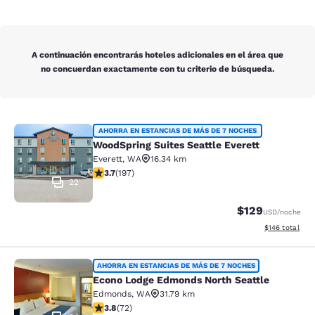
A continuación encontrarás hoteles adicionales en el área que
no concuerdan exactamente con tu criterio de búsqueda.
WoodSpring Suites Seattle Everett
AHORRA EN ESTANCIAS DE MÁS DE 7 NOCHES
WoodSpring Suites Seattle Everett
Everett
,
WA
16.34 km
Calificación de 3.7 estrellas. Bueno. 197 reseñas
3.7
(
197
)
22
$129
USD
/noche
Ver detalles t
$146
total
Econo Lodge Edmonds North Seattl
AHORRA EN ESTANCIAS DE MÁS DE 7 NOCHES
Econo Lodge Edmonds North Seattle
Edmonds
,
WA
31.79 km
Calificación de 3.82 estrellas. Bueno. 72 reseñas
3.8
(
72
)