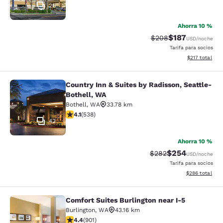
26
Ahorra 10 %
$187
Tarifa tachada:
Tarifa reducida:
$208
USD
/noche
Tarifa para socios
Ver detalles t
$217
total
Country Inn & Suites by Radisson, Seattle-
Country Inn & Suites by Radisson, S
Bothell, WA
Bothell
,
WA
33.78 km
Calificación de 4.09 estrellas. Muy bueno. 538 reseñas
4.1
(
538
)
42
Ahorra 10 %
$254
Tarifa tachada:
Tarifa reducida:
$282
USD
/noche
Tarifa para socios
Ver detalles to
$286
total
Comfort Suites Burlington near I-5
Comfort Suites Burlington near I-5
Burlington
,
WA
43.16 km
Calificación de 4.4 estrellas. Excelente. 901 reseñas
4.4
(
901
)