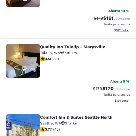
Ahorra 10 %
$161
Tarifa tachada:
Tarifa reducida:
$179
USD
/noche
Tarifa para socios
Ver detalles t
$182
total
Quality Inn Tulalip - Marysville
Quality Inn Tulalip - Marysville
Tulalip
,
WA
7.19 km
Calificación de 3.53 estrellas. Bueno. 883 reseñas
3.5
(
883
)
20
Ahorra 5 %
$170
Tarifa tachada:
Tarifa reducida:
$179
USD
/noche
Tarifa para socios
Ver detalles t
$191
total
Comfort Inn & Suites Seattle North
Comfort Inn & Suites Seattle North
Seattle
,
WA
37.7 km
Calificación de 3.74 estrellas. Bueno. 1745 reseñas
3.7
(
1745
)