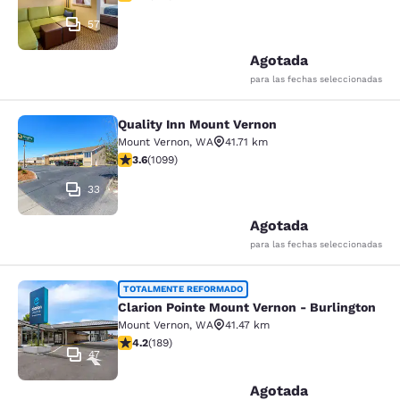
57
Agotada
para las fechas seleccionadas
Quality Inn Mount Vernon
Quality Inn Mount Vernon
Mount Vernon
,
WA
41.71 km
Calificación de 3.6 estrellas. Bueno. 1099 reseñas
3.6
(
1099
)
33
Agotada
para las fechas seleccionadas
Clarion Pointe Mount Vernon - Burli
TOTALMENTE REFORMADO
Clarion Pointe Mount Vernon - Burlington
Mount Vernon
,
WA
41.47 km
Calificación de 4.24 estrellas. Excelente. 189 reseñas
4.2
(
189
)
47
Agotada