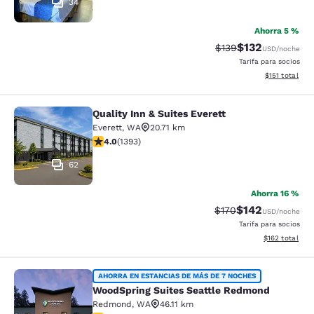
34
Ahorra 5 %
$132
Tarifa tachada:
Tarifa reducida:
$139
USD
/noche
Tarifa para socios
Ver detalles t
$151
total
Quality Inn & Suites Everett
Quality Inn & Suites Everett
Everett
,
WA
20.71 km
Calificación de 3.98 estrellas. Bueno. 1393 reseñas
4.0
(
1393
)
62
Ahorra 16 %
$142
Tarifa tachada:
Tarifa reducida:
$170
USD
/noche
Tarifa para socios
Ver detalles t
$162
total
WoodSpring Suites Seattle Redmon
AHORRA EN ESTANCIAS DE MÁS DE 7 NOCHES
WoodSpring Suites Seattle Redmond
Redmond
,
WA
46.11 km