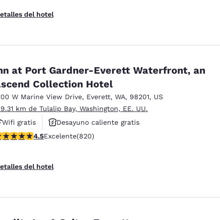
etalles del hotel
nn at Port Gardner-Everett Waterfront, an
scend Collection Hotel
700 W Marine View Drive
,
Everett
,
WA
,
98201
,
US
 9.31 km de Tulalip Bay, Washington, EE. UU.
Wifi gratis
Desayuno caliente gratis
alificación de 4.49 estrellas. Excelente. 820 reseñas
4.5
Excelente
(820)
Hoteles que aceptan mascotas
etalles del hotel