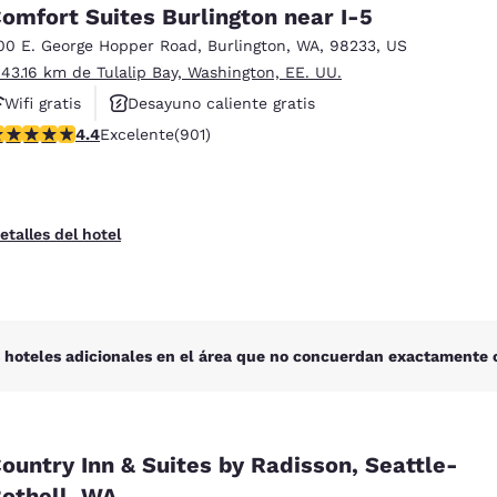
México
Mexico
omfort Suites Burlington near I-5
Español
English
00 E. George Hopper Road
,
Burlington
,
WA
,
98233
,
US
 43.16 km de Tulalip Bay, Washington, EE. UU.
Wifi gratis
Desayuno caliente gratis
nd
Germany
España
English
Español
alificación de 4.4 estrellas. Excelente. 901 reseñas
4.4
Excelente
(901)
Hoteles que aceptan mascotas
France
France
Français
English
etalles del hotel
Italia
Italy
Italiano
English
ngdom
 hoteles adicionales en el área que no concuerdan exactamente c
India
New Zealan
English
English
ountry Inn & Suites by Radisson, Seattle-
othell, WA