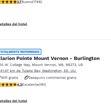
alificación de 3.74 estrellas. Bueno. 1748 reseñas
3.7
Bueno
(1748)
Desayuno caliente gratis
etalles del hotel
TOTALMENTE REFORMADO
larion Pointe Mount Vernon - Burlington
00 W. College Way
,
Mount Vernon
,
WA
,
98273
,
US
 41.47 km de Tulalip Bay, Washington, EE. UU.
Wifi gratis
Desayuno continental gratis
alificación de 4.23 estrellas. Excelente. 191 reseñas
4.2
Excelente
(191)
Hoteles que aceptan mascotas
etalles del hotel