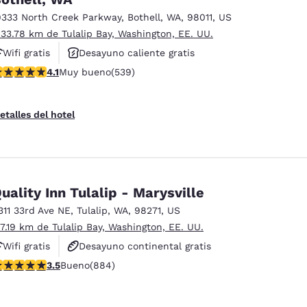
9333 North Creek Parkway
,
Bothell
,
WA
,
98011
,
US
 33.78 km de Tulalip Bay, Washington, EE. UU.
Wifi gratis
Desayuno caliente gratis
alificación de 4.09 estrellas. Muy bueno. 539 reseñas
4.1
Muy bueno
(539)
Hoteles que aceptan mascotas
etalles del hotel
uality Inn Tulalip - Marysville
311 33rd Ave NE
,
Tulalip
,
WA
,
98271
,
US
 7.19 km de Tulalip Bay, Washington, EE. UU.
Wifi gratis
Desayuno continental gratis
alificación de 3.53 estrellas. Bueno. 884 reseñas
3.5
Bueno
(884)
Hoteles que aceptan mascotas