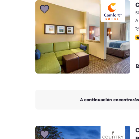
Canada
C
Français
5
Europa
A
Deutschla
Deutsch
C
Spain
English
D
Ireland
English
United Ki
English
A continuación encontrarás
Asia-Pacífico
Australia
English
C
B