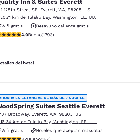
uality Inn & Suites Everett
01 128th Street SE
,
Everett
,
WA
,
98208
,
US
 20.71 km de Tulalip Bay, Washington, EE. UU.
Wifi gratis
Desayuno caliente gratis
alificación de 3.98 estrellas. Bueno. 1393 reseñas
4.0
Bueno
(1393)
Hoteles que aceptan mascotas
etalles del hotel
AHORRA EN ESTANCIAS DE MÁS DE 7 NOCHES
oodSpring Suites Seattle Everett
707 Broadway
,
Everett
,
WA
,
98203
,
US
 16.34 km de Tulalip Bay, Washington, EE. UU.
Wifi gratis
Hoteles que aceptan mascotas
alificación de 3.7 estrellas. Bueno. 197 reseñas
3.7
Bueno
(197)