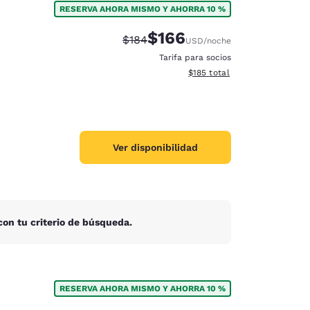
RESERVA AHORA MISMO Y AHORRA 10 %
$166
Tarifa tachada:
Tarifa reducida:
$184
USD
/noche
Tarifa para socios
Ver detalles totales estimado
$185
total
Ver disponibilidad
on tu criterio de búsqueda.
d
RESERVA AHORA MISMO Y AHORRA 10 %