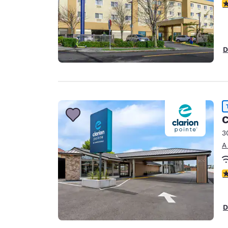
C
D
C
3
A
C
D