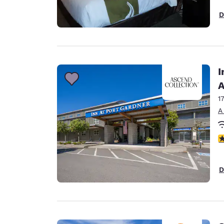
D
I
A
1
A
C
D