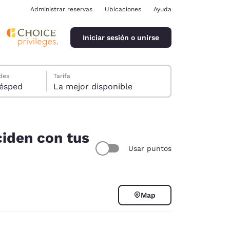
Administrar reservas
Ubicaciones
Ayuda
Iniciar sesión o unirse
des
Tarifa
ión, 1 huésped
La mejor disponible
ciden con tus
Usar puntos
ina
Map