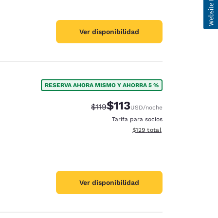
Ver disponibilidad
RESERVA AHORA MISMO Y AHORRA 5 %
$113
Tarifa tachada:
Tarifa reducida:
$119
USD
/noche
Tarifa para socios
Ver detalles totales estimado
$129
total
Ver disponibilidad