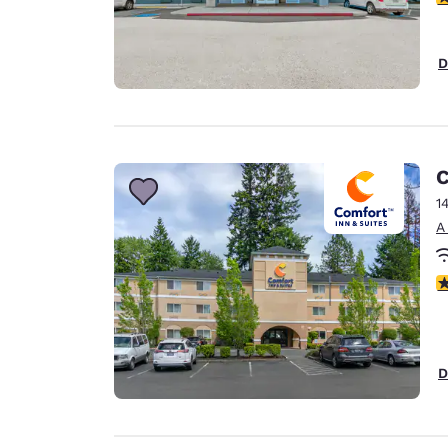
D
C
1
A
C
D