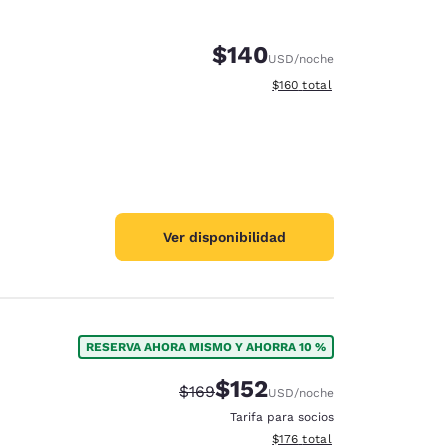
$140
USD
/noche
Ver detalles totales estimado
$160
total
Ver disponibilidad
RESERVA AHORA MISMO Y AHORRA 10 %
$152
Tarifa tachada:
Tarifa reducida:
$169
USD
/noche
Tarifa para socios
Ver detalles totales estimado
$176
total