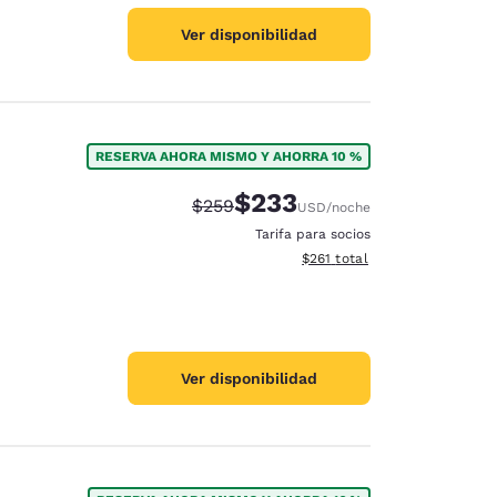
Ver disponibilidad
RESERVA AHORA MISMO Y AHORRA 10 %
$233
Tarifa tachada:
Tarifa reducida:
$259
USD
/noche
Tarifa para socios
Ver detalles totales estimado
$261
total
Ver disponibilidad