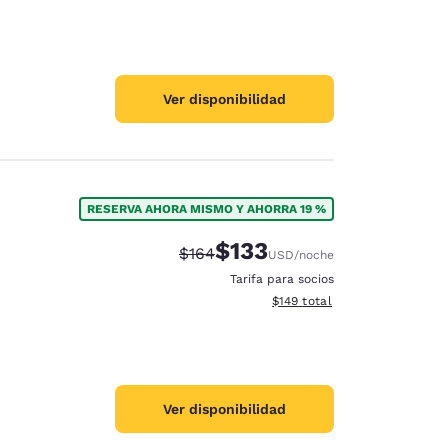
Ver disponibilidad
RESERVA AHORA MISMO Y AHORRA 19 %
$133
Tarifa tachada:
Tarifa reducida:
$164
USD
/noche
Tarifa para socios
Ver detalles totales estimado
$149
total
Ver disponibilidad