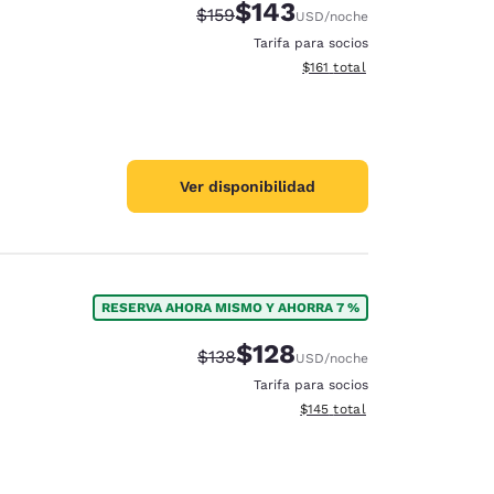
$143
Tarifa tachada:
Tarifa reducida:
$159
USD
/noche
Tarifa para socios
Ver detalles totales estimado
$161
total
Ver disponibilidad
RESERVA AHORA MISMO Y AHORRA 7 %
$128
Tarifa tachada:
Tarifa reducida:
$138
USD
/noche
Tarifa para socios
Ver detalles totales estimado
$145
total