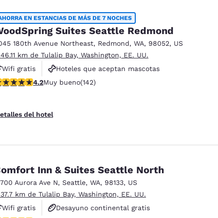
AHORRA EN ESTANCIAS DE MÁS DE 7 NOCHES
oodSpring Suites Seattle Redmond
045 180th Avenue Northeast
,
Redmond
,
WA
,
98052
,
US
 46.11 km de Tulalip Bay, Washington, EE. UU.
Wifi gratis
Hoteles que aceptan mascotas
alificación de 4.15 estrellas. Muy bueno. 142 reseñas
4.2
Muy bueno
(142)
Para no fumar
etalles del hotel
omfort Inn & Suites Seattle North
3700 Aurora Ave N
,
Seattle
,
WA
,
98133
,
US
 37.7 km de Tulalip Bay, Washington, EE. UU.
Wifi gratis
Desayuno continental gratis