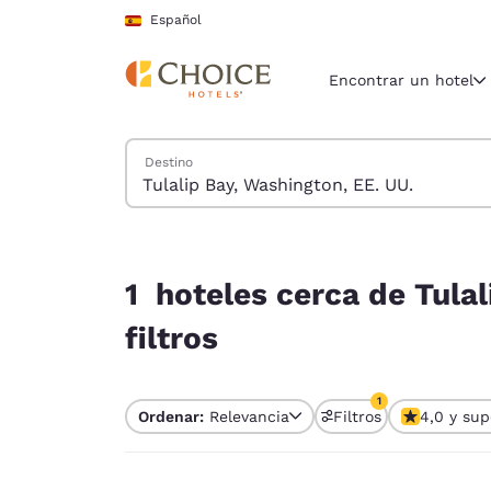
Carga completada
Saltar A Contenido Principal
Español
Encontrar un hotel
Buscar hoteles
Destino
Región y ubicac
España
Español
1 hoteles cerca de Tulalip Bay, Washington, EE. 
Selecciona t
1 hoteles cerca de Tulal
América
filtros
United Sta
English
1
Ordenar:
Relevancia
Filtros
4,0 y sup
América L
1 filtro seleccion
Português