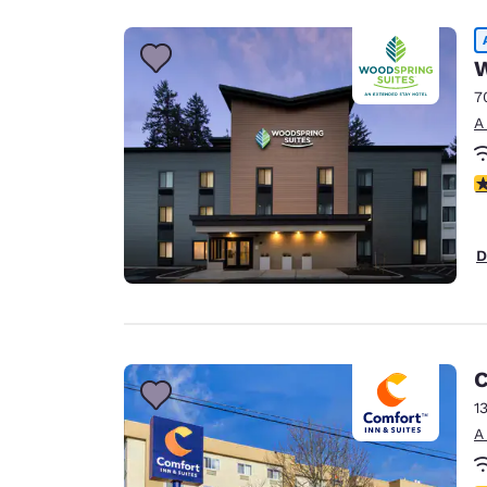
W
7
A
C
D
C
1
A