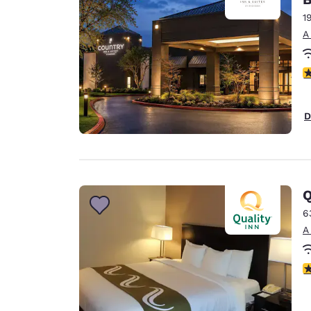
1
A
C
D
Q
6
A
C