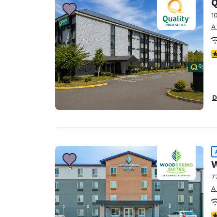
Q
1
A
C
D
W
7
A
C