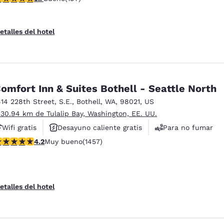
Para no fumar
etalles del hotel
omfort Inn & Suites Bothell - Seattle North
414 228th Street, S.E.
,
Bothell
,
WA
,
98021
,
US
 30.94 km de Tulalip Bay, Washington, EE. UU.
Wifi gratis
Desayuno caliente gratis
Para no fumar
alificación de 4.17 estrellas. Muy bueno. 1457 reseñas
4.2
Muy bueno
(1457)
etalles del hotel