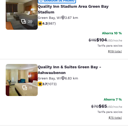
Quality Inn Stadium Area Green Bay
GANADOR DE PREMIO
Quality Inn Stadium Area Green Bay
Stadium
Green Bay
,
WI
3.67 km
20
Calificación de 4.19 estrellas. Muy bueno. 667 reseñas
4.2
(
667
)
Ahorra 10 %
$104
Tarifa tachada:
Tarifa reducida:
$115
USD
/noche
Tarifa para socios
Ver detalles t
$119
total
Quality Inn & Suites Green Bay -
Quality Inn & Suites Green Bay - A
Ashwaubenon
Green Bay
,
WI
6.83 km
Calificación de 3.66 estrellas. Bueno. 1073 reseñas
3.7
(
1073
)
11
Ahorra 7 %
$65
Tarifa tachada:
Tarifa reducida
$70
USD
/noche
Tarifa para socios
Ver detalles 
$75
total