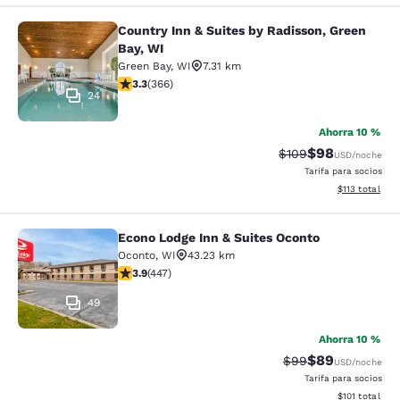
Country Inn & Suites by Radisson, Green
Country Inn & Suites by Radisson, G
Bay, WI
Green Bay
,
WI
7.31 km
Calificación de 3.28 estrellas. Bueno. 366 reseñas
3.3
(
366
)
24
Ahorra 10 %
$98
Tarifa tachada:
Tarifa reducida
$109
USD
/noche
Tarifa para socios
Ver detalles t
$113
total
Econo Lodge Inn & Suites Oconto
Econo Lodge Inn & Suites Oconto
Oconto
,
WI
43.23 km
Calificación de 3.91 estrellas. Bueno. 447 reseñas
3.9
(
447
)
49
Ahorra 10 %
$89
Tarifa tachada:
Tarifa reducida
$99
USD
/noche
Tarifa para socios
Ver detalles t
$101
total