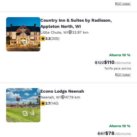
Ver detalles t
$137
total
Country Inn & Suites by Radisson,
Country Inn & Suites by Radisson, A
Appleton North, WI
Little Chute
,
WI
33.97 km
Calificación de 3.24 estrellas. Bueno. 305 reseñas
3.2
(
305
)
22
Ahorra 10 %
$110
Tarifa tachada:
Tarifa reducida:
$122
USD
/noche
Tarifa para socios
Ver detalles t
$127
total
Econo Lodge Neenah
Econo Lodge Neenah
Neenah
,
WI
47.79 km
Calificación de 2.7 estrellas. Razonable. 140 reseñas
2.7
(
140
)
50
Ahorra 10 %
$78
Tarifa tachada:
Tarifa reducida
$87
USD
/noche