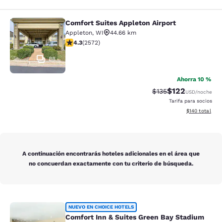
Comfort Suites Appleton Airport
Comfort Suites Appleton Airport
Appleton
,
WI
44.66 km
Calificación de 4.25 estrellas. Excelente. 2572 reseña
4.3
(
2572
)
88
Ahorra 10 %
$122
Tarifa tachada:
Tarifa reducida:
$135
USD
/noche
Tarifa para socios
Ver detalles t
$140
total
A continuación encontrarás hoteles adicionales en el área que
no concuerdan exactamente con tu criterio de búsqueda.
Comfort Inn & Suites Green Bay Sta
NUEVO EN CHOICE HOTELS
Comfort Inn & Suites Green Bay Stadium