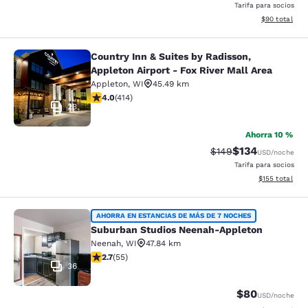
Tarifa para socios
Ver detalles 
$90
total
Country Inn & Suites by Radisson,
Country Inn & Suites by Radisson, Ap
Appleton Airport - Fox River Mall Area
Appleton
,
WI
45.49 km
Calificación de 3.96 estrellas. Bueno. 414 reseñas
4.0
(
414
)
23
Ahorra 10 %
$134
Tarifa tachada:
Tarifa reducida:
$149
USD
/noche
Tarifa para socios
Ver detalles t
$155
total
Suburban Studios Neenah-Appleton
AHORRA EN ESTANCIAS DE MÁS DE 7 NOCHES
Suburban Studios Neenah-Appleton
Neenah
,
WI
47.84 km
Calificación de 2.71 estrellas. Razonable. 55 reseñas
2.7
(
55
)
36
$80
USD
/noche