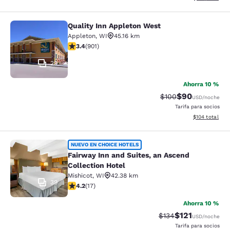
Quality Inn Appleton West
Quality Inn Appleton West
Appleton
,
WI
45.16 km
Calificación de 3.41 estrellas. Bueno. 901 reseñas
3.4
(
901
)
29
Ahorra 10 %
$90
Tarifa tachada:
Tarifa reducida
$100
USD
/noche
Tarifa para socios
Ver detalles t
$104
total
Fairway Inn and Suites, an Ascend C
NUEVO EN CHOICE HOTELS
Fairway Inn and Suites, an Ascend
Collection Hotel
Mishicot
,
WI
42.38 km
39
Calificación de 4.24 estrellas. Excelente. 17 reseñas
4.2
(
17
)
Ahorra 10 %
$121
Tarifa tachada:
Tarifa reducida:
$134
USD
/noche
Tarifa para socios