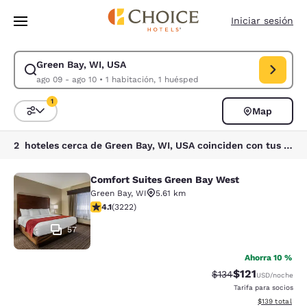
Carga completada
Saltar A Contenido Principal
Iniciar sesión
Green Bay, WI, USA
Modificar búsqueda para Green Bay, WI, USA. Fecha de entrada ago 09, 
ago 09 - ago 10
•
1 habitación, 1 huésped
1
Map
Ordenar y filtrar
1 filtro seleccionado actualmente
2 hoteles cerca de Green Bay, WI, USA coinciden con tus filtros
Comfort Suites Green Bay West
Comfort Suites Green Bay West
Green Bay
,
WI
5.61 km
Calificación de 4.12 estrellas. Muy bueno. 3222 reseña
4.1
(
3222
)
57
Ahorra 10 %
$121
Tarifa tachada:
Tarifa reducida:
$134
USD
/noche
Tarifa para socios
Ver detalles t
$139
total