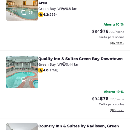
Area
Green Bay
,
WI
6.8 km
29
Calificación de 4.19 estrellas. Muy bueno. 299 reseñas
4.2
(
299
)
Ahorra 10 %
$76
Tarifa tachada:
Tarifa reducida
$84
USD
/noche
Tarifa para socios
Ver detalles 
$87
total
Quality Inn & Suites Green Bay Downtown
Quality Inn & Suites Green Bay Do
Green Bay
,
WI
0.44 km
Calificación de 4.04 estrellas. Muy bueno. 1758 reseña
4.0
(
1758
)
70
Ahorra 19 %
$76
Tarifa tachada:
Tarifa reducida
$94
USD
/noche
Tarifa para socios
Ver detalles 
$88
total
Country Inn & Suites by Radisson, Green
Country Inn & Suites by Radisson, G