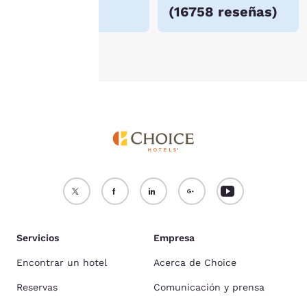
(
16758 reseñas
)
cookies
.
Aceptar todas las cookies
Rechazar todas las cookie
Servicios
Empresa
Encontrar un hotel
Acerca de Choice
Reservas
Comunicación y prensa