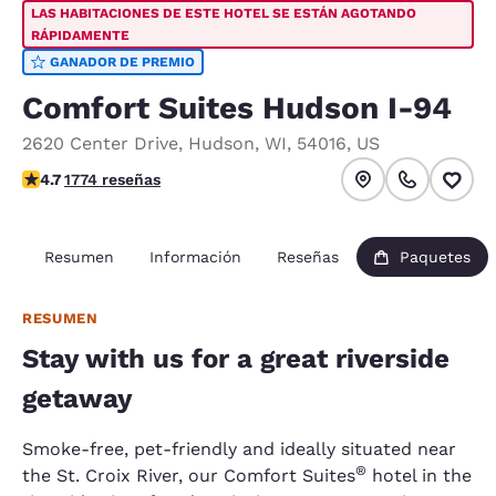
LAS HABITACIONES DE ESTE HOTEL SE ESTÁN AGOTANDO
RÁPIDAMENTE
GANADOR DE PREMIO
Comfort Suites Hudson I-94
2620 Center Drive
,
Hudson
,
WI
,
54016
,
US
Calificación de 4.69 estrellas. Excepcional.
4.7
1774 reseñas
Resumen
Información
Reseñas
Paquetes
RESUMEN
Stay with us for a great riverside
getaway
Smoke-free, pet-friendly and ideally situated near
®
the St. Croix River, our Comfort Suites
hotel in the