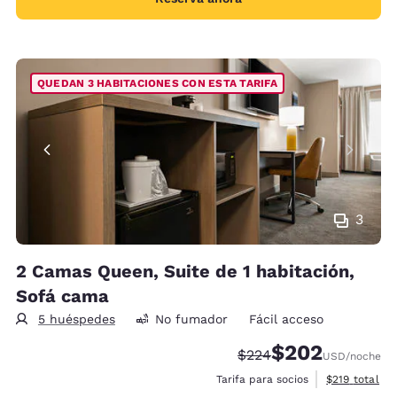
QUEDAN 3 HABITACIONES CON ESTA TARIFA
3
2 Camas Queen, Suite de 1 habitación,
Sofá cama
5 huéspedes
No fumador
Fácil acceso
$202
Tarifa tachada:
Tarifa reducida:
$224
USD
/noche
Ver detalles 
Tarifa para socios
$219
total