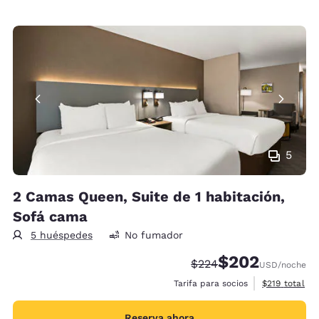
5
2 Camas Queen, Suite de 1 habitación,
Sofá cama
5 huéspedes
No fumador
$202
Tarifa tachada:
Tarifa reducida:
$224
USD
/noche
Ver detalles 
Tarifa para socios
$219
total
Reserva ahora