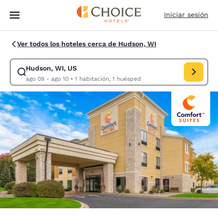
Carga completada
Saltar A Contenido Principal
Iniciar sesión
Ver todos los hoteles cerca de Hudson, WI
Hudson, WI, US
Modificar búsqueda para Hudson, WI, US. Fecha de entrada ago 09, fec
ago 09 - ago 10
•
1 habitación, 1 huésped