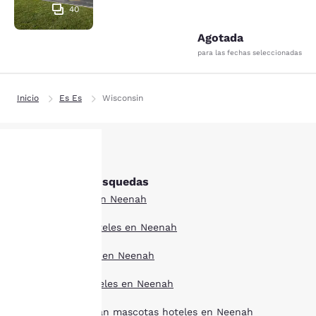
40
Agotada
para las fechas seleccionadas
Inicio
Es Es
Wisconsin
Otras Neenah búsquedas
Tu
Todos los hoteles en Neenah
privacidad
Estilo boutique hoteles en Neenah
es
Ofertas de hoteles en Neenah
importante
Larga estancia hoteles en Neenah
para
Hoteles que aceptan mascotas hoteles en Neenah