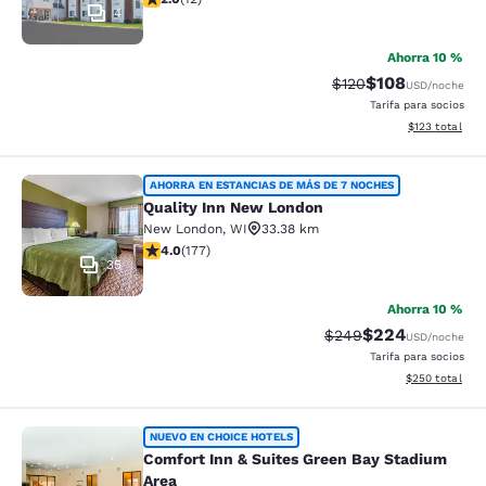
4
Ahorra 10 %
$108
Tarifa tachada:
Tarifa reducida:
$120
USD
/noche
Tarifa para socios
Ver detalles t
$123
total
Quality Inn New London
AHORRA EN ESTANCIAS DE MÁS DE 7 NOCHES
Quality Inn New London
New London
,
WI
33.38 km
Calificación de 4.03 estrellas. Muy bueno. 177 reseñas
4.0
(
177
)
35
Ahorra 10 %
$224
Tarifa tachada:
Tarifa reducida:
$249
USD
/noche
Tarifa para socios
Ver detalles to
$250
total
Comfort Inn & Suites Green Bay Sta
NUEVO EN CHOICE HOTELS
Comfort Inn & Suites Green Bay Stadium
Area