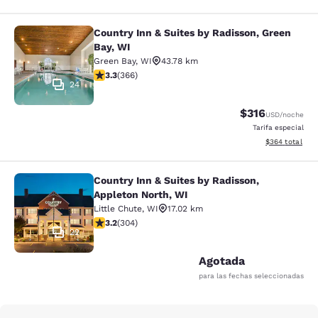
Country Inn & Suites by Radisson, Green
Country Inn & Suites by Radisson, G
Bay, WI
Green Bay
,
WI
43.78 km
Calificación de 3.28 estrellas. Bueno. 366 reseñas
3.3
(
366
)
24
$316
USD
/noche
Tarifa especial
Ver detalles to
$364
total
Country Inn & Suites by Radisson,
Country Inn & Suites by Radisson, A
Appleton North, WI
Little Chute
,
WI
17.02 km
Calificación de 3.24 estrellas. Bueno. 304 reseñas
3.2
(
304
)
22
Agotada
para las fechas seleccionadas