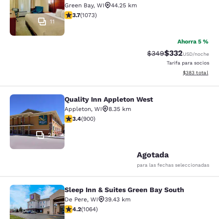
Green Bay
,
WI
44.25 km
Calificación de 3.66 estrellas. Bueno. 1073 reseñas
3.7
(
1073
)
11
Ahorra 5 %
$332
Tarifa tachada:
Tarifa reducida:
$349
USD
/noche
Tarifa para socios
Ver detalles to
$383
total
Quality Inn Appleton West
Quality Inn Appleton West
Appleton
,
WI
8.35 km
Calificación de 3.41 estrellas. Bueno. 900 reseñas
3.4
(
900
)
29
Agotada
para las fechas seleccionadas
Sleep Inn & Suites Green Bay South
Sleep Inn & Suites Green Bay South
De Pere
,
WI
39.43 km
Calificación de 4.2 estrellas. Excelente. 1064 reseñas
4.2
(
1064
)