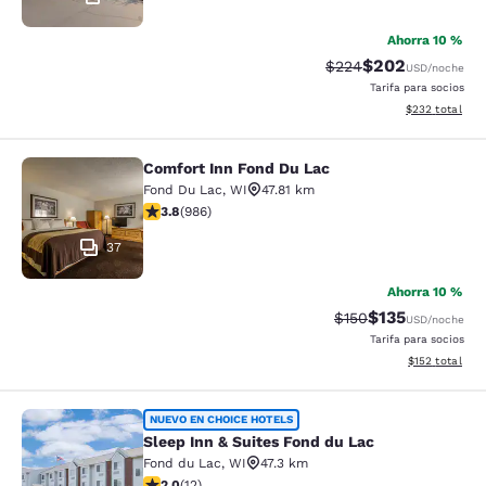
Ahorra 10 %
$202
Tarifa tachada:
Tarifa reducida:
$224
USD
/noche
Tarifa para socios
Ver detalles to
$232
total
Comfort Inn Fond Du Lac
Comfort Inn Fond Du Lac
Fond Du Lac
,
WI
47.81 km
Calificación de 3.8 estrellas. Bueno. 986 reseñas
3.8
(
986
)
37
Ahorra 10 %
$135
Tarifa tachada:
Tarifa reducida:
$150
USD
/noche
Tarifa para socios
Ver detalles t
$152
total
Sleep Inn & Suites Fond du Lac
NUEVO EN CHOICE HOTELS
Sleep Inn & Suites Fond du Lac
Fond du Lac
,
WI
47.3 km
Calificación de 2 estrellas. Razonable. 12 reseñas
2.0
(
12
)