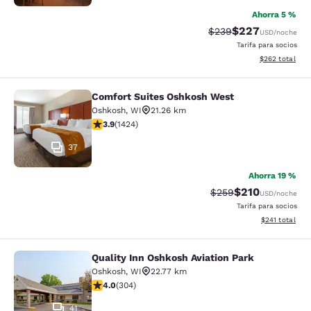
Ahorra 5 %
$227
Tarifa tachada:
Tarifa reducida:
$239
USD
/noche
Tarifa para socios
Ver detalles to
$262
total
Comfort Suites Oshkosh West
Comfort Suites Oshkosh West
Oshkosh
,
WI
21.26 km
Calificación de 3.87 estrellas. Bueno. 1424 reseñas
3.9
(
1424
)
37
Ahorra 19 %
$210
Tarifa tachada:
Tarifa reducida:
$259
USD
/noche
Tarifa para socios
Ver detalles t
$241
total
Quality Inn Oshkosh Aviation Park
Quality Inn Oshkosh Aviation Park
Oshkosh
,
WI
22.77 km
Calificación de 4.01 estrellas. Muy bueno. 304 reseñas
4.0
(
304
)
41