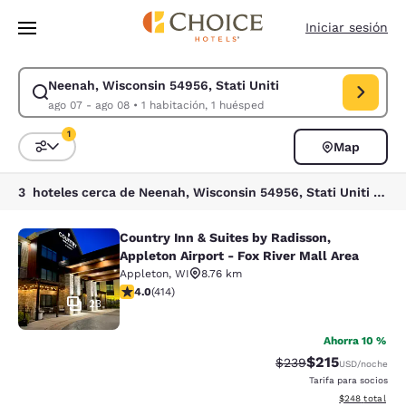
Carga completada
Saltar A Contenido Principal
Iniciar sesión
Neenah, Wisconsin 54956, Stati Uniti
Modificar búsqueda para Neenah, Wisconsin 54956, Stati Uniti. Fecha d
ago 07 - ago 08
•
1 habitación, 1 huésped
1
Map
Ordenar y filtrar
1 filtro seleccionado actualmente
3 hoteles cerca de Neenah, Wisconsin 54956, Stati Uniti coinciden con tus filtros
Country Inn & Suites by Radisson,
Country Inn & Suites by Radisson, Ap
Appleton Airport - Fox River Mall Area
Appleton
,
WI
8.76 km
Calificación de 3.96 estrellas. Bueno. 414 reseñas
4.0
(
414
)
23
Ahorra 10 %
$215
Tarifa tachada:
Tarifa reducida:
$239
USD
/noche
Tarifa para socios
Ver detalles to
$248
total