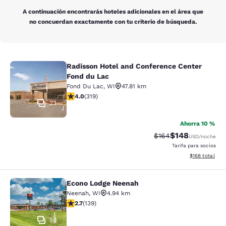
A continuación encontrarás hoteles adicionales en el área que
no concuerdan exactamente con tu criterio de búsqueda.
Radisson Hotel and Conference Center
Radisson Hotel and Conference Cen
Fond du Lac
Fond Du Lac
,
WI
47.81 km
Calificación de 4.05 estrellas. Muy bueno. 319 reseñas
4.0
(
319
)
23
Ahorra 10 %
$148
Tarifa tachada:
Tarifa reducida:
$164
USD
/noche
Tarifa para socios
Ver detalles t
$168
total
Econo Lodge Neenah
Econo Lodge Neenah
Neenah
,
WI
4.94 km
Calificación de 2.68 estrellas. Razonable. 139 reseñas
2.7
(
139
)
50