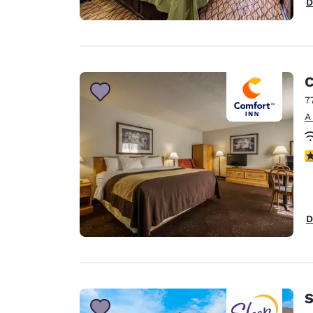
D
C
7
A
C
D
S