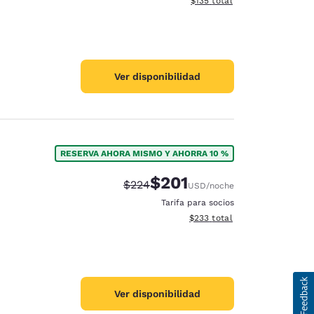
$135
total
Ver disponibilidad
RESERVA AHORA MISMO Y AHORRA 10 %
$201
Tarifa tachada:
Tarifa reducida:
$224
USD
/noche
Tarifa para socios
Ver detalles totales estimado
$233
total
Ver disponibilidad