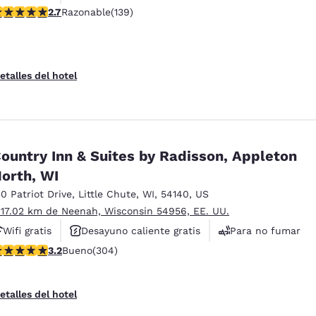
alificación de 2.68 estrellas. Razonable. 139 reseñas
2.7
Razonable
(139)
Hoteles que aceptan mascotas
etalles del hotel
ountry Inn & Suites by Radisson, Appleton
orth, WI
30 Patriot Drive
,
Little Chute
,
WI
,
54140
,
US
 17.02 km de Neenah, Wisconsin 54956, EE. UU.
Wifi gratis
Desayuno caliente gratis
Para no fumar
alificación de 3.24 estrellas. Bueno. 304 reseñas
3.2
Bueno
(304)
etalles del hotel