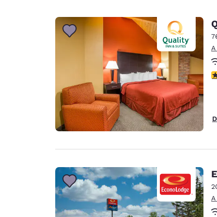
Q
7
A
C
D
E
2
A