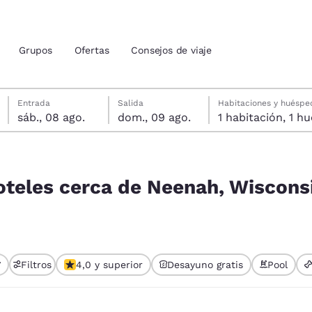
Grupos
Ofertas
Consejos de viaje
sábado, 8 de agosto
domingo, 9 de agosto
Fecha de salida seleccionada: domingo, 9 de agosto
Fecha de entrada seleccionada: sábado, 8 de agosto
Entrada
Salida
Habitaciones y huéspe
sáb., 08 ago.
dom., 09 ago.
1 habitac
ión actuales
 Wisconsin 54956, EE. UU.
u idioma preferido
oteles cerca de Neenah, Wiscons
tes
Estados Unidos
América Lat
Español
Español
Filtros
4,0 y superior
Desayuno gratis
Pool
atina
Latin America
Canada
English
English