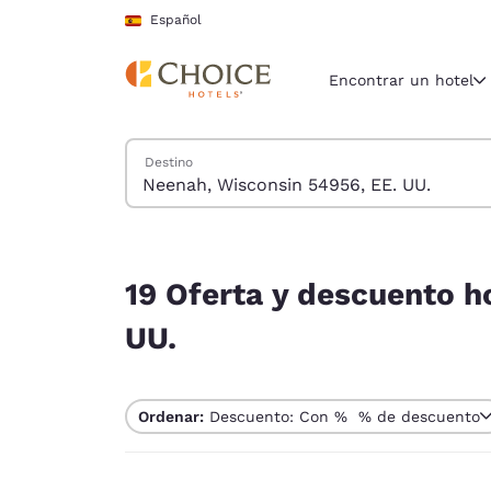
Carga completada
Saltar A Contenido Principal
Español
Encontrar un hotel
Buscar hoteles
Destino
Región y ubicac
España
Español
19 Oferta y descuento hoteles cerca de Neenah,
Selecciona t
19 Oferta y descuento h
América
UU.
United Sta
English
Ordenar:
Descuento: Con % % de descuento
América L
Português