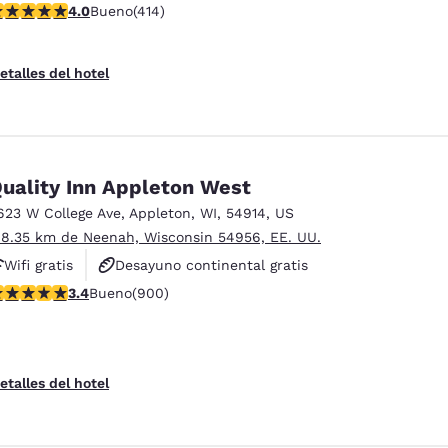
alificación de 3.96 estrellas. Bueno. 414 reseñas
4.0
Bueno
(414)
Hoteles que aceptan mascotas
etalles del hotel
uality Inn Appleton West
623 W College Ave
,
Appleton
,
WI
,
54914
,
US
 8.35 km de Neenah, Wisconsin 54956, EE. UU.
Wifi gratis
Desayuno continental gratis
alificación de 3.41 estrellas. Bueno. 900 reseñas
3.4
Bueno
(900)
Hoteles que aceptan mascotas
etalles del hotel