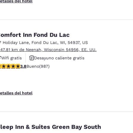
etalles del hotel
omfort Inn Fond Du Lac
7 Holiday Lane
,
Fond Du Lac
,
WI
,
54937
,
US
 47.81 km de Neenah, Wisconsin 54956, EE. UU.
Wifi gratis
Desayuno caliente gratis
alificación de 3.79 estrellas. Bueno. 987 reseñas
3.8
Bueno
(987)
Hoteles que aceptan mascotas
etalles del hotel
leep Inn & Suites Green Bay South