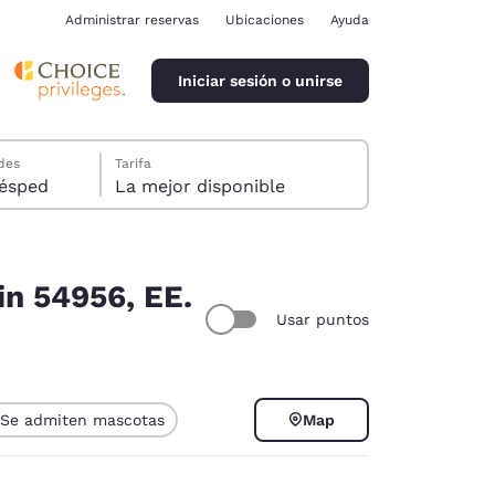
Administrar reservas
Ubicaciones
Ayuda
Iniciar sesión o unirse
des
Tarifa
ión, 1 huésped
La mejor disponible
in 54956, EE.
Usar puntos
ina
Se admiten mascotas
Map