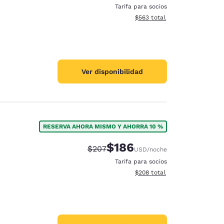
Tarifa para socios
Ver detalles totales estimado
$563
total
Ver disponibilidad
RESERVA AHORA MISMO Y AHORRA 10 %
$186
Tarifa tachada:
Tarifa reducida:
$207
USD
/noche
Tarifa para socios
Ver detalles totales estimado
$208
total