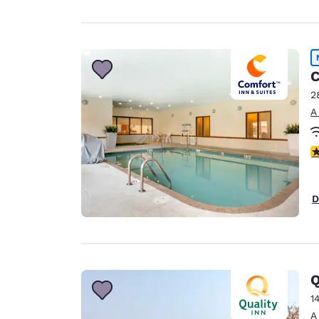
C
2
A
C
D
Q
1
A