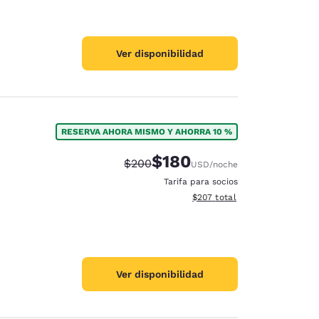
Ver disponibilidad
RESERVA AHORA MISMO Y AHORRA 10 %
$180
Tarifa tachada:
Tarifa reducida:
$200
USD
/noche
Tarifa para socios
Ver detalles totales estimado
$207
total
Ver disponibilidad