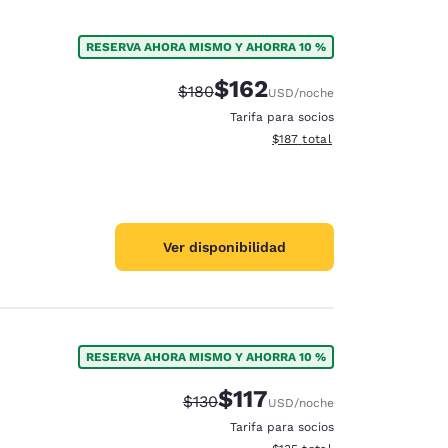
RESERVA AHORA MISMO Y AHORRA 10 %
$162
Tarifa tachada:
Tarifa reducida:
$180
USD
/noche
Tarifa para socios
Ver detalles totales estimado
$187
total
Ver disponibilidad
RESERVA AHORA MISMO Y AHORRA 10 %
$117
Tarifa tachada:
Tarifa reducida:
$130
USD
/noche
Tarifa para socios
Ver detalles totales estimado