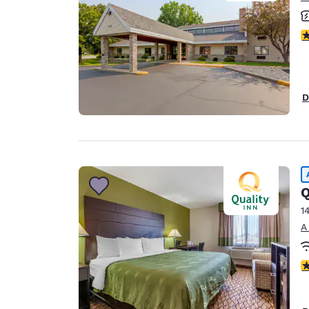
C
D
Q
1
A
C