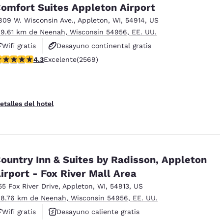
México
Mexico
omfort Suites Appleton Airport
Español
English
809 W. Wisconsin Ave.
,
Appleton
,
WI
,
54914
,
US
 9.61 km de Neenah, Wisconsin 54956, EE. UU.
Wifi gratis
Desayuno continental gratis
nd
Germany
España
English
Español
alificación de 4.25 estrellas. Excelente. 2569 reseñas
4.3
Excelente
(2569)
Desayuno caliente gratis
France
France
Français
English
etalles del hotel
Italia
Italy
Italiano
English
ngdom
ountry Inn & Suites by Radisson, Appleton
irport - Fox River Mall Area
55 Fox River Drive
,
Appleton
,
WI
,
54913
,
US
India
New Zealan
 8.76 km de Neenah, Wisconsin 54956, EE. UU.
English
English
Wifi gratis
Desayuno caliente gratis