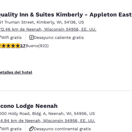
uality Inn & Suites Kimberly - Appleton East
61 Truman Street
,
Kimberly
,
WI
,
54136
,
US
 12.46 km de Neenah, Wisconsin 54956, EE. UU.
Wifi gratis
Desayuno caliente gratis
alificación de 3.74 estrellas. Bueno. 922 reseñas
3.7
Bueno
(922)
Hoteles que aceptan mascotas
etalles del hotel
cono Lodge Neenah
000 Holly Road
,
Bldg. A
,
Neenah
,
WI
,
54956
,
US
 4.94 km de Neenah, Wisconsin 54956, EE. UU.
Wifi gratis
Desayuno continental gratis