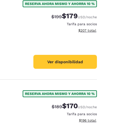
RESERVA AHORA MISMO Y AHORRA 10 %
$179
Tarifa tachada:
Tarifa reducida:
$199
USD
/noche
Tarifa para socios
Ver detalles totales estimado
$207
total
Ver disponibilidad
RESERVA AHORA MISMO Y AHORRA 10 %
$170
Tarifa tachada:
Tarifa reducida:
$189
USD
/noche
d
Tarifa para socios
Ver detalles totales estimado
$196
total