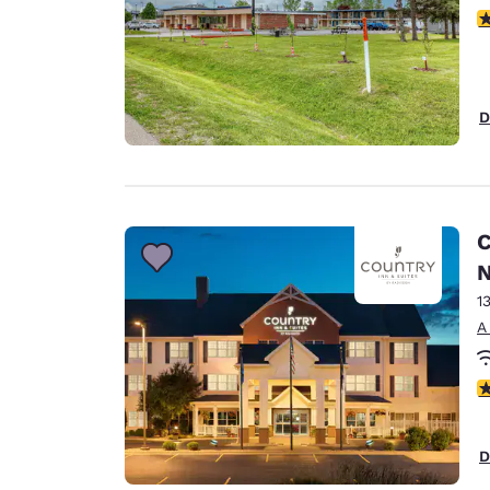
C
D
C
N
1
A
C
D