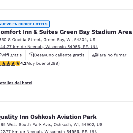
NUEVO EN CHOICE HOTELS
omfort Inn & Suites Green Bay Stadium Area
850 S Oneida Street
,
Green Bay
,
WI
,
54304
,
US
 44.27 km de Neenah, Wisconsin 54956, EE. UU.
Wifi gratis
Desayuno caliente gratis
Para no fumar
alificación de 4.19 estrellas. Muy bueno. 299 reseñas
4.2
Muy bueno
(299)
etalles del hotel
uality Inn Oshkosh Aviation Park
495 West South Park Ave.
,
Oshkosh
,
WI
,
54902
,
US
 22.77 km de Neenah, Wisconsin 54956, EE. UU.