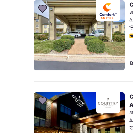
Canada
C
Français
3
Europa
A
Deutschla
Deutsch
C
Spain
English
D
Ireland
English
United Ki
English
C
Asia-Pacífico
A
3
Australia
A
English