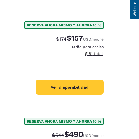
RESERVA AHORA MISMO Y AHORRA 10 %
$157
Tarifa tachada:
Tarifa reducida:
$174
USD
/noche
Tarifa para socios
Ver detalles totales estimado
$181
total
Ver disponibilidad
RESERVA AHORA MISMO Y AHORRA 10 %
$490
Tarifa tachada:
Tarifa reducida:
$544
USD
/noche