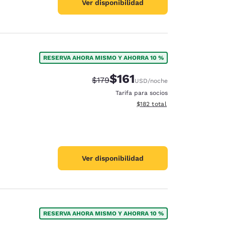
Ver disponibilidad
RESERVA AHORA MISMO Y AHORRA 10 %
$161
Tarifa tachada:
Tarifa reducida:
$179
USD
/noche
Tarifa para socios
Ver detalles totales estimado
$182
total
Ver disponibilidad
RESERVA AHORA MISMO Y AHORRA 10 %