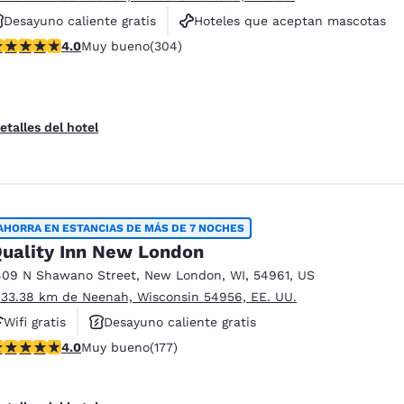
Desayuno caliente gratis
Hoteles que aceptan mascotas
alificación de 4.01 estrellas. Muy bueno. 304 reseñas
4.0
Muy bueno
(304)
Para no fumar
etalles del hotel
AHORRA EN ESTANCIAS DE MÁS DE 7 NOCHES
uality Inn New London
409 N Shawano Street
,
New London
,
WI
,
54961
,
US
 33.38 km de Neenah, Wisconsin 54956, EE. UU.
Wifi gratis
Desayuno caliente gratis
alificación de 4.03 estrellas. Muy bueno. 177 reseñas
4.0
Muy bueno
(177)
Hoteles que aceptan mascotas