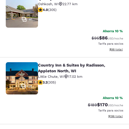
Quality Inn Oshkosh Aviation Park
Oshkosh
,
WI
22.77 km
Calificación de 4.01 estrellas. Muy bueno. 305 reseñas
4.0
(
305
)
41
Ahorra 10 %
$86
Tarifa tachada:
Tarifa reducida
$95
USD
/noche
Tarifa para socios
Ver detalles 
$98
total
Country Inn & Suites by Radisson,
Country Inn & Suites by Radisson, A
Appleton North, WI
Little Chute
,
WI
17.02 km
Calificación de 3.24 estrellas. Bueno. 305 reseñas
3.2
(
305
)
22
Ahorra 10 %
$170
Tarifa tachada:
Tarifa reducida:
$189
USD
/noche
Tarifa para socios
Ver detalles t
$196
total