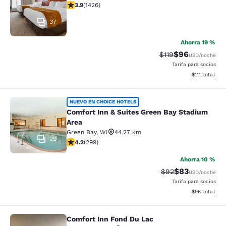
Calificación de 3.87 estrellas. Bueno. 1426 reseñas
3.9
(
1426
)
37
Ahorra 19 %
$96
Tarifa tachada:
Tarifa reducida
$119
USD
/noche
Tarifa para socios
Ver detalles 
$111
total
Comfort Inn & Suites Green Bay Sta
NUEVO EN CHOICE HOTELS
Comfort Inn & Suites Green Bay Stadium
Area
Green Bay
,
WI
44.27 km
29
Calificación de 4.19 estrellas. Muy bueno. 299 reseñas
4.2
(
299
)
Ahorra 10 %
$83
Tarifa tachada:
Tarifa reducida
$92
USD
/noche
Tarifa para socios
Ver detalles 
$96
total
Comfort Inn Fond Du Lac
Comfort Inn Fond Du Lac