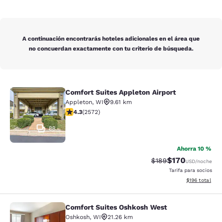
A continuación encontrarás hoteles adicionales en el área que
no concuerdan exactamente con tu criterio de búsqueda.
Comfort Suites Appleton Airport
Comfort Suites Appleton Airport
Appleton
,
WI
9.61 km
Calificación de 4.25 estrellas. Excelente. 2572 reseña
4.3
(
2572
)
88
Ahorra 10 %
$170
Tarifa tachada:
Tarifa reducida:
$189
USD
/noche
Tarifa para socios
Ver detalles t
$196
total
Comfort Suites Oshkosh West
Comfort Suites Oshkosh West
Oshkosh
,
WI
21.26 km