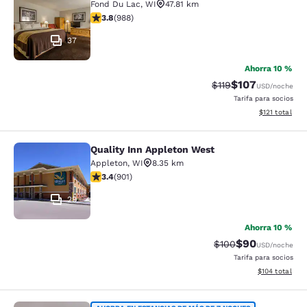
Fond Du Lac
,
WI
47.81 km
Calificación de 3.79 estrellas. Bueno. 988 reseñas
3.8
(
988
)
37
Ahorra 10 %
$107
Tarifa tachada:
Tarifa reducida:
$119
USD
/noche
Tarifa para socios
Ver detalles t
$121
total
Quality Inn Appleton West
Quality Inn Appleton West
Appleton
,
WI
8.35 km
Calificación de 3.41 estrellas. Bueno. 901 reseñas
3.4
(
901
)
29
Ahorra 10 %
$90
Tarifa tachada:
Tarifa reducida
$100
USD
/noche
Tarifa para socios
Ver detalles t
$104
total