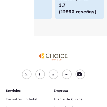
información, consulta
$74
3.7
nuestra
Política de
(
12956 reseñas
)
cookies
.
Aceptar todas las cookies
Rechazar todas las cookie
Servicios
Empresa
Encontrar un hotel
Acerca de Choice