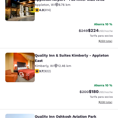
Appleton
,
WI
8.76 km
Calificación de 3.96 estrellas. Bueno. 414 reseñas
4.0
(
414
)
23
Ahorra 10 %
$224
Tarifa tachada:
Tarifa reducida:
$249
USD
/noche
Tarifa para socios
Ver detalles to
$259
total
Quality Inn & Suites Kimberly - Appleton
Quality Inn & Suites Kimberly - App
East
Kimberly
,
WI
12.46 km
Calificación de 3.74 estrellas. Bueno. 922 reseñas
3.7
(
922
)
32
Ahorra 10 %
$180
Tarifa tachada:
Tarifa reducida:
$200
USD
/noche
Tarifa para socios
Ver detalles to
$208
total
Quality Inn Oshkosh Aviation Park