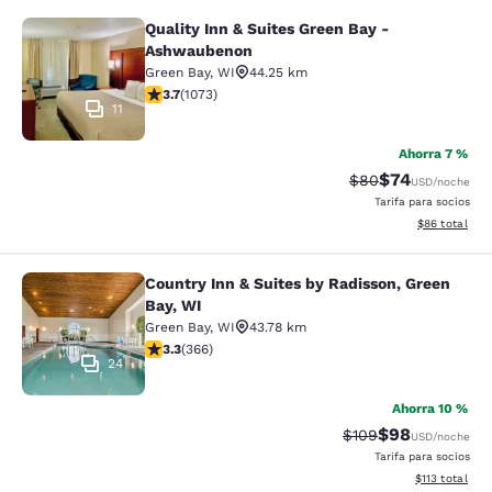
Quality Inn & Suites Green Bay -
Quality Inn & Suites Green Bay - A
Ashwaubenon
Green Bay
,
WI
44.25 km
Calificación de 3.66 estrellas. Bueno. 1073 reseñas
3.7
(
1073
)
11
Ahorra 7 %
$74
Tarifa tachada:
Tarifa reducida
$80
USD
/noche
Tarifa para socios
Ver detalles 
$86
total
Country Inn & Suites by Radisson, Green
Country Inn & Suites by Radisson, G
Bay, WI
Green Bay
,
WI
43.78 km
Calificación de 3.28 estrellas. Bueno. 366 reseñas
3.3
(
366
)
24
Ahorra 10 %
$98
Tarifa tachada:
Tarifa reducida
$109
USD
/noche
Tarifa para socios
Ver detalles t
$113
total