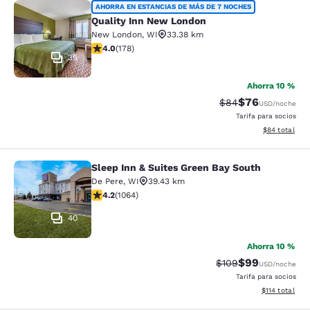
Quality Inn New London
AHORRA EN ESTANCIAS DE MÁS DE 7 NOCHES
Quality Inn New London
New London
,
WI
33.38 km
Calificación de 4.03 estrellas. Muy bueno. 178 reseñas
4.0
(
178
)
35
Ahorra 10 %
$76
Tarifa tachada:
Tarifa reducida
$84
USD
/noche
Tarifa para socios
Ver detalles 
$84
total
Sleep Inn & Suites Green Bay South
Sleep Inn & Suites Green Bay South
De Pere
,
WI
39.43 km
Calificación de 4.2 estrellas. Excelente. 1064 reseñas
4.2
(
1064
)
40
Ahorra 10 %
$99
Tarifa tachada:
Tarifa reducida
$109
USD
/noche
Tarifa para socios
Ver detalles t
$114
total