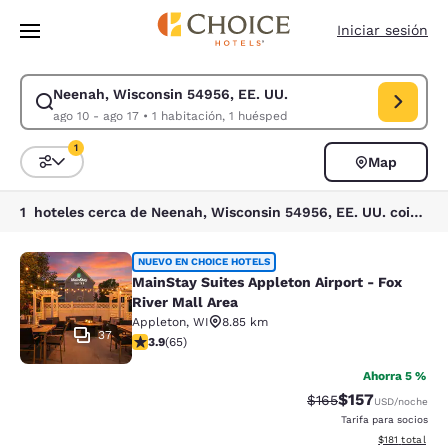
Carga completada
Saltar A Contenido Principal
Iniciar sesión
Neenah, Wisconsin 54956, EE. UU.
Modificar búsqueda para Neenah, Wisconsin 54956, EE. UU.. Fecha de en
ago 10 - ago 17
•
1 habitación, 1 huésped
1
Map
Ordenar y filtrar
1 filtro seleccionado actualmente
1 hoteles cerca de Neenah, Wisconsin 54956, EE. UU. coinciden con tus filtros
MainStay Suites Appleton Airport - 
NUEVO EN CHOICE HOTELS
MainStay Suites Appleton Airport - Fox
River Mall Area
Appleton
,
WI
8.85 km
37
Calificación de 3.88 estrellas. Bueno. 65 reseñas
3.9
(
65
)
Ahorra 5 %
$157
Tarifa tachada:
Tarifa reducida:
$165
USD
/noche
Tarifa para socios
Ver detalles t
$181
total