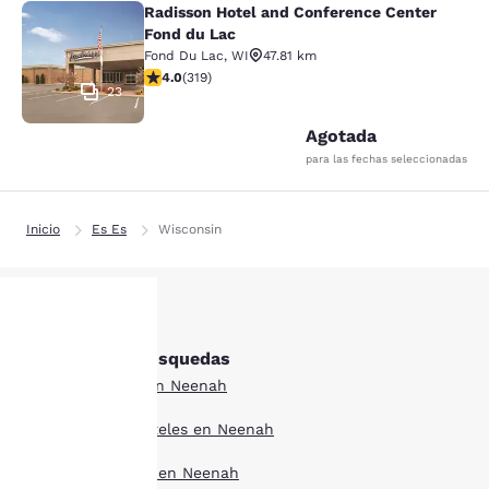
Radisson Hotel and Conference Center
Radisson Hotel and Conference Cen
Fond du Lac
Fond Du Lac
,
WI
47.81 km
Calificación de 4.05 estrellas. Muy bueno. 319 reseñas
4.0
(
319
)
23
Agotada
para las fechas seleccionadas
Inicio
Es Es
Wisconsin
Otras Neenah búsquedas
Tu
Todos los hoteles en Neenah
privacidad
Estilo boutique hoteles en Neenah
es
Ofertas de hoteles en Neenah