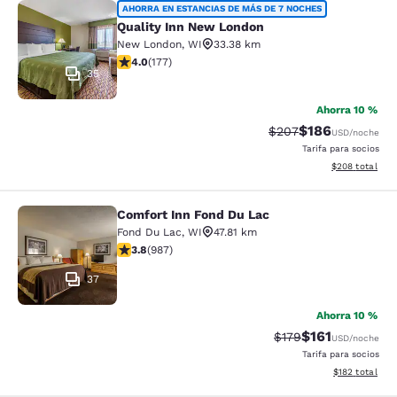
Quality Inn New London
AHORRA EN ESTANCIAS DE MÁS DE 7 NOCHES
Quality Inn New London
New London
,
WI
33.38 km
Calificación de 4.03 estrellas. Muy bueno. 177 reseñas
4.0
(
177
)
35
Ahorra 10 %
$186
Tarifa tachada:
Tarifa reducida:
$207
USD
/noche
Tarifa para socios
Ver detalles to
$208
total
Comfort Inn Fond Du Lac
Comfort Inn Fond Du Lac
Fond Du Lac
,
WI
47.81 km
Calificación de 3.79 estrellas. Bueno. 987 reseñas
3.8
(
987
)
37
Ahorra 10 %
$161
Tarifa tachada:
Tarifa reducida:
$179
USD
/noche
Tarifa para socios
Ver detalles t
$182
total