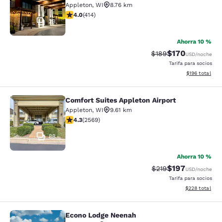
Appleton
,
WI
8.76 km
Calificación de 3.96 estrellas. Bueno. 414 reseñas
4.0
(
414
)
23
Ahorra 10 %
$170
Tarifa tachada:
Tarifa reducida:
$189
USD
/noche
Tarifa para socios
Ver detalles t
$196
total
Comfort Suites Appleton Airport
Comfort Suites Appleton Airport
Appleton
,
WI
9.61 km
Calificación de 4.25 estrellas. Excelente. 2569 reseña
4.3
(
2569
)
88
Ahorra 10 %
$197
Tarifa tachada:
Tarifa reducida:
$219
USD
/noche
Tarifa para socios
Ver detalles to
$228
total
Econo Lodge Neenah
Econo Lodge Neenah