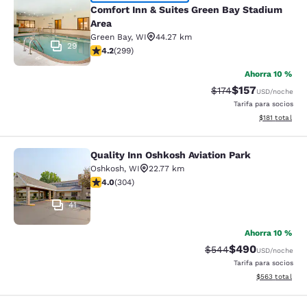
Comfort Inn & Suites Green Bay Sta
Comfort Inn & Suites Green Bay Stadium
Area
Green Bay
,
WI
44.27 km
29
Calificación de 4.19 estrellas. Muy bueno. 299 reseñas
4.2
(
299
)
Ahorra 10 %
$157
Tarifa tachada:
Tarifa reducida:
$174
USD
/noche
Tarifa para socios
Ver detalles t
$181
total
Quality Inn Oshkosh Aviation Park
Quality Inn Oshkosh Aviation Park
Oshkosh
,
WI
22.77 km
Calificación de 4.01 estrellas. Muy bueno. 304 reseñas
4.0
(
304
)
41
Ahorra 10 %
$490
Tarifa tachada:
Tarifa reducida:
$544
USD
/noche
Tarifa para socios
Ver detalles to
$563
total