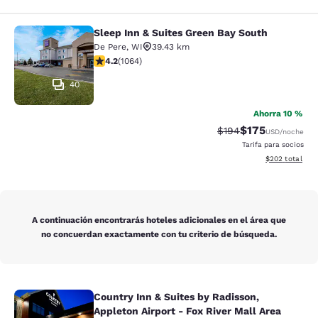
Sleep Inn & Suites Green Bay South
Sleep Inn & Suites Green Bay South
De Pere
,
WI
39.43 km
Calificación de 4.2 estrellas. Excelente. 1064 reseñas
4.2
(
1064
)
40
Ahorra 10 %
$175
Tarifa tachada:
Tarifa reducida:
$194
USD
/noche
Tarifa para socios
Ver detalles to
$202
total
A continuación encontrarás hoteles adicionales en el área que
no concuerdan exactamente con tu criterio de búsqueda.
Country Inn & Suites by Radisson,
Country Inn & Suites by Radisson, Ap
Appleton Airport - Fox River Mall Area