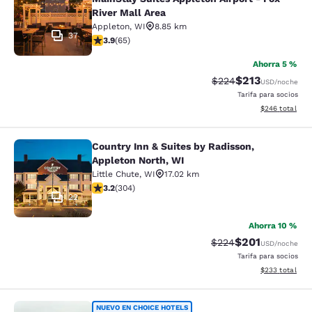
River Mall Area
Appleton
,
WI
8.85 km
37
Calificación de 3.88 estrellas. Bueno. 65 reseñas
3.9
(
65
)
Ahorra 5 %
$213
Tarifa tachada:
Tarifa reducida:
$224
USD
/noche
Tarifa para socios
Ver detalles to
$246
total
Country Inn & Suites by Radisson,
Country Inn & Suites by Radisson, A
Appleton North, WI
Little Chute
,
WI
17.02 km
Calificación de 3.24 estrellas. Bueno. 304 reseñas
3.2
(
304
)
22
Ahorra 10 %
$201
Tarifa tachada:
Tarifa reducida:
$224
USD
/noche
Tarifa para socios
Ver detalles to
$233
total
NUEVO EN CHOICE HOTELS