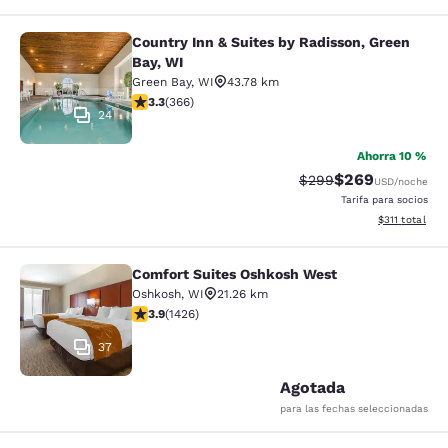
Country Inn & Suites by Radisson, Green
Country Inn & Suites by Radisson, G
Bay, WI
Green Bay
,
WI
43.78 km
Calificación de 3.28 estrellas. Bueno. 366 reseñas
3.3
(
366
)
24
Ahorra 10 %
$269
Tarifa tachada:
Tarifa reducida:
$299
USD
/noche
Tarifa para socios
Ver detalles t
$311
total
Comfort Suites Oshkosh West
Comfort Suites Oshkosh West
Oshkosh
,
WI
21.26 km
Calificación de 3.87 estrellas. Bueno. 1426 reseñas
3.9
(
1426
)
37
Agotada
para las fechas seleccionadas