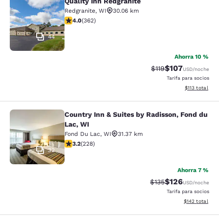
Quality Inn Redgranite
Quality Inn Redgranite
Redgranite
,
WI
30.06 km
Calificación de 3.95 estrellas. Bueno. 362 reseñas
4.0
(
362
)
44
Ahorra 10 %
$107
Tarifa tachada:
Tarifa reducida:
$119
USD
/noche
Tarifa para socios
Ver detalles t
$113
total
Country Inn & Suites by Radisson, Fond du
Country Inn & Suites by Radisson, F
Lac, WI
Fond Du Lac
,
WI
31.37 km
Calificación de 3.19 estrellas. Bueno. 228 reseñas
3.2
(
228
)
32
Ahorra 7 %
$126
Tarifa tachada:
Tarifa reducida:
$135
USD
/noche
Tarifa para socios
Ver detalles t
$142
total