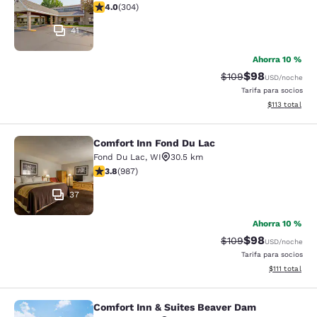
Calificación de 4.01 estrellas. Muy bueno. 304 reseñas
4.0
(
304
)
41
Ahorra 10 %
$98
Tarifa tachada:
Tarifa reducida
$109
USD
/noche
Tarifa para socios
Ver detalles t
$113
total
Comfort Inn Fond Du Lac
Comfort Inn Fond Du Lac
Fond Du Lac
,
WI
30.5 km
Calificación de 3.79 estrellas. Bueno. 987 reseñas
3.8
(
987
)
37
Ahorra 10 %
$98
Tarifa tachada:
Tarifa reducida
$109
USD
/noche
Tarifa para socios
Ver detalles 
$111
total
Comfort Inn & Suites Beaver Dam
Comfort Inn & Suites Beaver Dam