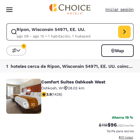
Carga completada
Saltar A Contenido Principal
Iniciar sesión
Ripon, Wisconsin 54971, EE. UU.
Modificar búsqueda para Ripon, Wisconsin 54971, EE. UU.. Fecha de ent
ago 09 - ago 10
•
1 habitación, 1 huésped
1
Map
Ordenar y filtrar
1 filtro seleccionado actualmente
1 hoteles cerca de Ripon, Wisconsin 54971, EE. UU. coinciden con tus filtros
Comfort Suites Oshkosh West
Comfort Suites Oshkosh West
Oshkosh
,
WI
28.03 km
Calificación de 3.87 estrellas. Bueno. 1426 reseñas
3.9
(
1426
)
37
Ahorra 19 %
$96
Tarifa tachada:
Tarifa reducida
$119
USD
/noche
Tarifa para socios
Ver detalles 
$111
total