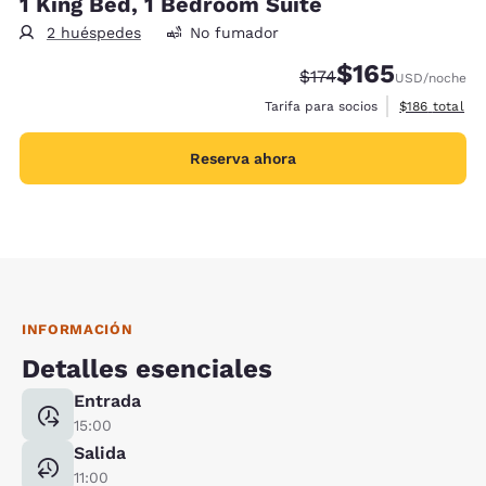
1 King Bed, 1 Bedroom Suite
2 huéspedes
No fumador
$165
Tarifa tachada:
Tarifa reducida:
$174
USD
/noche
Ver detalles 
Tarifa para socios
$186
total
Reserva ahora
INFORMACIÓN
Detalles esenciales
Entrada
15:00
Salida
11:00