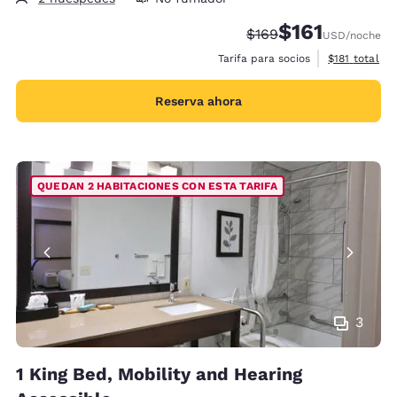
$161
Tarifa tachada:
Tarifa reducida:
$169
USD
/noche
Ver detalles 
Tarifa para socios
$181
total
Reserva ahora
QUEDAN 2 HABITACIONES CON ESTA TARIFA
3
1 King Bed, Mobility and Hearing