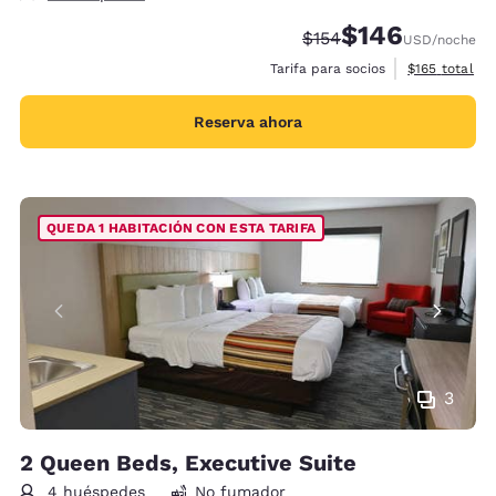
$146
Tarifa tachada:
Tarifa reducida:
$154
USD
/noche
Ver detalles 
Tarifa para socios
$165
total
Reserva ahora
QUEDA 1 HABITACIÓN CON ESTA TARIFA
3
2 Queen Beds, Executive Suite
4 huéspedes
No fumador