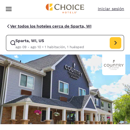
Carga completada
Saltar A Contenido Principal
Iniciar sesión
Ver todos los hoteles cerca de Sparta, WI
Sparta, WI, US
Modificar búsqueda para Sparta, WI, US. Fecha de entrada ago 09, fech
ago 09 - ago 10
•
1 habitación, 1 huésped