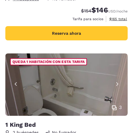
$146
Tarifa tachada:
Tarifa reducida:
$154
USD
/noche
Ver detalles 
Tarifa para socios
$165
total
Reserva ahora
QUEDA 1 HABITACIÓN CON ESTA TARIFA
3
1 King Bed
2 huéspedes
No fumador