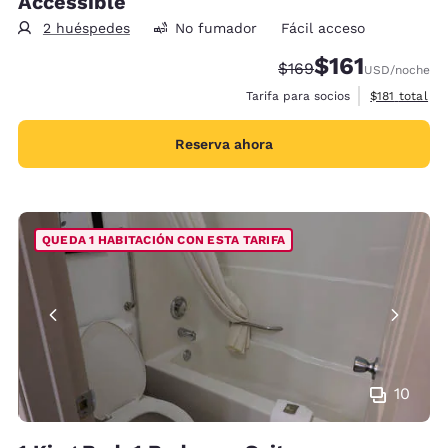
Accessible
2 huéspedes
No fumador
Fácil acceso
$161
Tarifa tachada:
Tarifa reducida:
$169
USD
/noche
Ver detalles 
Tarifa para socios
$181
total
Reserva ahora
QUEDA 1 HABITACIÓN CON ESTA TARIFA
10