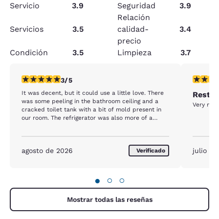
Servicio
3.9
Seguridad
3.9
Relación
Servicios
3.5
calidad-
3.4
precio
Condición
3.5
Limpieza
3.7
Calificación de 3 estrellas. Razonable. 1 reseña
Calificac
3/5
It was decent, but it could use a little love. There
Rest d
was some peeling in the bathroom ceiling and a
Very nice
cracked toilet tank with a bit of mold present in
our room. The refrigerator was also more of a
freezer. We put drinks in it and they were frozen
the next morning.
agosto de 2026
julio d
Verificado
●
○
○
Mostrar todas las reseñas