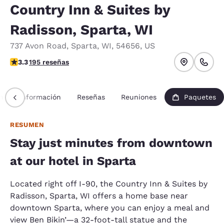
Country Inn & Suites by
Radisson, Sparta, WI
737 Avon Road
,
Sparta
,
WI
,
54656
,
US
Calificación de 3.28 estrellas. Bueno.
3.3
195 reseñas
n
Información
Reseñas
Reuniones
Paquetes
RESUMEN
Stay just minutes from downtown
at our hotel in Sparta
Located right off I-90, the Country Inn & Suites by
Radisson, Sparta, WI offers a home base near
downtown Sparta, where you can enjoy a meal and
view Ben Bikin’—a 32-foot-tall statue and the