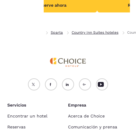
cookies
.
Reserve ahora
Res
Aceptar todas las cookies
Rechazar todas las cookie
Inicio
Wisconsin
Sparta
Country Inn Suites hoteles
Coun
Servicios
Empresa
Encontrar un hotel
Acerca de Choice
Reservas
Comunicación y prensa