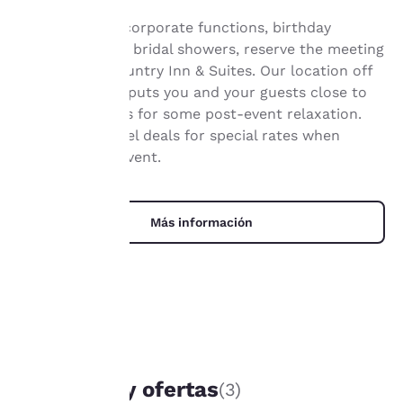
es
For successful corporate functions, birthday
celebrations, or bridal showers, reserve the meeting
importante
room at the Country Inn & Suites. Our location off
I-90 and WI-27 puts you and your guests close to
para
local attractions for some post-event relaxation.
nosotros.
Browse our hotel deals for special rates when
planning your event.
Nuestro sitio web utiliza
cookies, incluidas cookies
Más información
de terceros, con fines de
rendimiento y para
ofrecerte una experiencia
web personalizada al
mostrar anuncios de
acuerdo con tus
preferencias de
navegación. Esto nos
OFERTAS ÚNICAS
permite recordar tus
Paquetes y ofertas
(3)
datos, mostrarte
productos de interés y