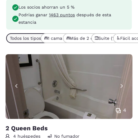
Los socios ahorran un 5 %
Podrías ganar
1463 puntos
después de esta
estancia
Todos los tipos de habitaciones (5)
1 cama (3)
Más de 2 camas (2)
Suite (1)
Fácil ac
4
2 Queen Beds
4 huéspedes
No fumador