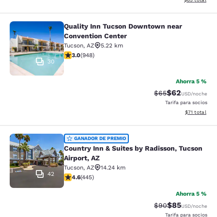
Quality Inn Tucson Downtown near
Quality Inn Tucson Downtown near 
Convention Center
Tucson
,
AZ
5.22 km
calificación de 3 estrellas. Feria. 948 reseñas
3.0
(
948
)
30
Ahorra 5 %
$62
Precio tachado:
Precio con des
$65
USD
/noche
Tarifa para socios
Ver detalles 
$71
total
Country Inn & Suites by Radisson, T
GANADOR DE PREMIO
Country Inn & Suites by Radisson, Tucson
Airport, AZ
Tucson
,
AZ
14.24 km
42
calificación de 4.64 estrellas. Excepcional. 445 reseñ
4.6
(
445
)
Ahorra 5 %
$85
Precio tachado:
Precio con des
$90
USD
/noche
Tarifa para socios