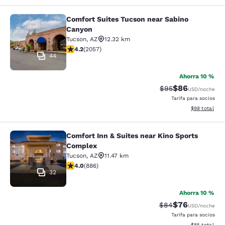
Comfort Suites Tucson near Sabino
Comfort Suites Tucson near Sabino
Canyon
Tucson
,
AZ
12.32 km
calificación de 4.16 estrellas. Muy bueno. 2057 reseña
4.2
(
2057
)
44
Ahorra 10 %
$86
Precio tachado:
Precio con des
$95
USD
/noche
Tarifa para socios
Ver detalles d
$98
total
Comfort Inn & Suites near Kino Sports
Comfort Inn & Suites near Kino Spo
Complex
Tucson
,
AZ
11.47 km
calificación de 4.05 estrellas. Muy bueno. 886 reseñas
4.0
(
886
)
32
Ahorra 10 %
$76
Precio tachado:
Precio con des
$84
USD
/noche
Tarifa para socios
Ver detalles d
$85
total