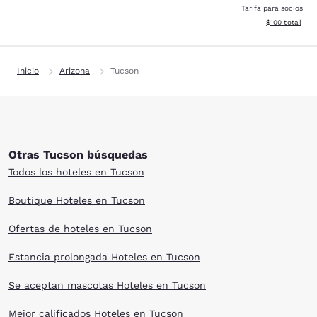
Tarifa para socios
Ver detalles d
$100
total
Inicio
Arizona
Tucson
Otras Tucson búsquedas
Todos los hoteles en Tucson
Boutique Hoteles en Tucson
Ofertas de hoteles en Tucson
Estancia prolongada Hoteles en Tucson
Se aceptan mascotas Hoteles en Tucson
Mejor calificados Hoteles en Tucson