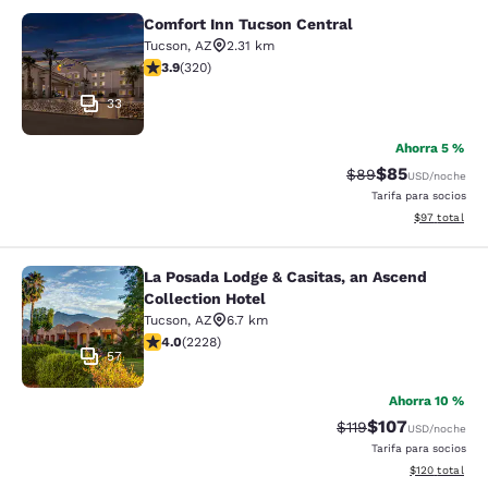
Comfort Inn Tucson Central
Comfort Inn Tucson Central
Tucson
,
AZ
2.31 km
calificación de 3.86 estrellas. Bueno. 320 reseñas
3.9
(
320
)
33
Ahorra 5 %
$85
Precio tachado:
Precio con des
$89
USD
/noche
Tarifa para socios
Ver detalles d
$97
total
La Posada Lodge & Casitas, an Ascend
La Posada Lodge & Casitas, an Ascen
Collection Hotel
Tucson
,
AZ
6.7 km
calificación de 3.98 estrellas. Bueno. 2228 reseñas
4.0
(
2228
)
57
Ahorra 10 %
$107
Precio tachado:
Precio con desc
$119
USD
/noche
Tarifa para socios
Ver detalles d
$120
total