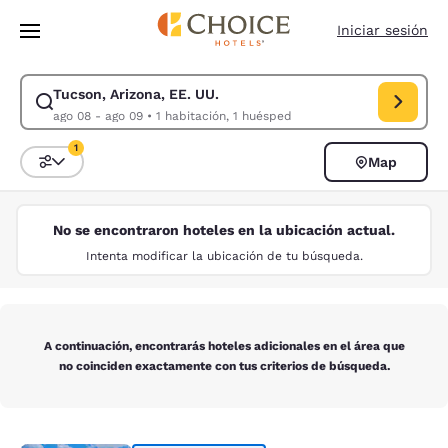
Carga completa
Pasar A Contenido Principal
Iniciar sesión
Tucson, Arizona, EE. UU.
Modificar la búsqueda de Tucson, Arizona, EE. UU.. Fecha de check-in 
ago 08 - ago 09
•
1 habitación, 1 huésped
1
Map
Ordenar y filtrar
1 filtro seleccionado actualmente
No se encontraron hoteles en la ubicación actual.
Intenta modificar la ubicación de tu búsqueda.
A continuación, encontrarás hoteles adicionales en el área que
no coinciden exactamente con tus criterios de búsqueda.