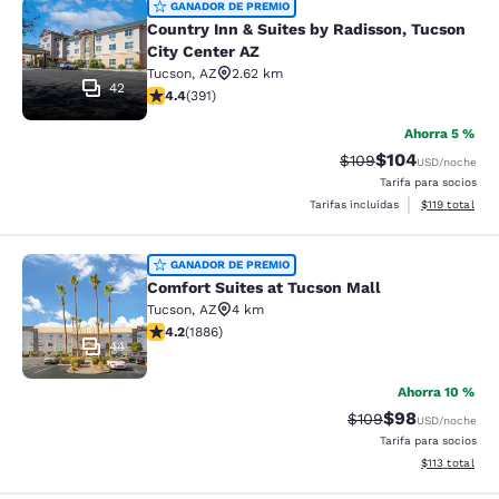
Country Inn & Suites by Radisson, T
GANADOR DE PREMIO
Country Inn & Suites by Radisson, Tucson
City Center AZ
Tucson
,
AZ
2.62 km
42
calificación de 4.4 estrellas. Excelente. 391 reseñas
4.4
(
391
)
Ahorra 5 %
$104
Precio tachado:
Precio con desc
$109
USD
/noche
Tarifa para socios
Ver detalles d
Tarifas incluidas
$119
total
Comfort Suites at Tucson Mall
GANADOR DE PREMIO
Comfort Suites at Tucson Mall
Tucson
,
AZ
4 km
calificación de 4.18 estrellas. Muy bueno. 1886 reseña
4.2
(
1886
)
44
Ahorra 10 %
$98
Precio tachado:
Precio con des
$109
USD
/noche
Tarifa para socios
Ver detalles d
$113
total