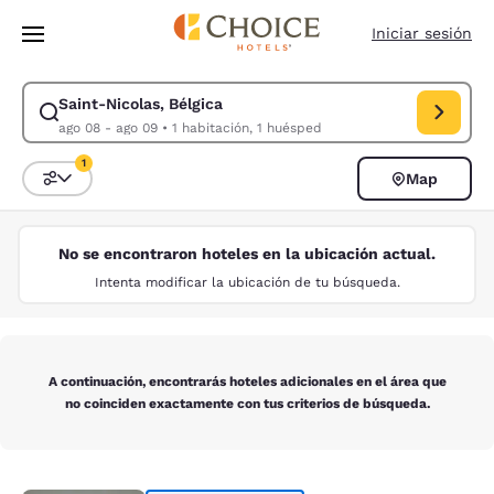
Carga completa
Pasar A Contenido Principal
Iniciar sesión
Saint-Nicolas, Bélgica
Modificar la búsqueda de Saint-Nicolas, Bélgica. Fecha de check-in ag
ago 08 - ago 09
•
1 habitación, 1 huésped
1
Map
Ordenar y filtrar
1 filtro seleccionado actualmente
No se encontraron hoteles en la ubicación actual.
Intenta modificar la ubicación de tu búsqueda.
A continuación, encontrarás hoteles adicionales en el área que
no coinciden exactamente con tus criterios de búsqueda.