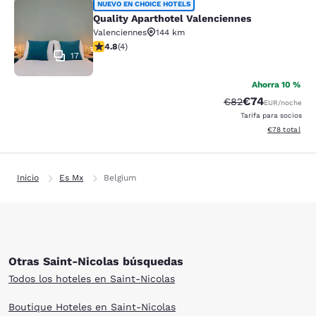
Quality Aparthotel Valenciennes
NUEVO EN CHOICE HOTELS
Quality Aparthotel Valenciennes
Valenciennes
144 km
calificación de 4.75 estrellas. Excepcional. 4 reseñas
4.8
(
4
)
17
Ahorra 10 %
€74
Precio tachado:
Precio con des
€82
EUR
/noche
Tarifa para socios
Ver detalles d
€78
total
Inicio
Es Mx
Belgium
Otras Saint-Nicolas búsquedas
Todos los hoteles en Saint-Nicolas
Boutique Hoteles en Saint-Nicolas