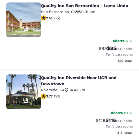
Quality Inn San Bernardino - Loma Linda
Quality Inn San Bernardino - Loma 
San Bernardino
,
CA
31.91 km
calificación de 2.49 estrellas. Feria. 855 reseñas
2.5
(
855
)
24
Ahorra 5 %
$85
Precio tachado:
Precio con des
$89
USD
/noche
Tarifa para socios
Ver detalles d
$93
total
Quality Inn Riverside Near UCR and
Quality Inn Riverside Near UCR an
Downtown
Riverside
,
CA
34.43 km
calificación de 3.66 estrellas. Bueno. 1191 reseñas
3.7
(
1191
)
24
Ahorra 10 %
$116
Precio tachado:
Precio con des
$129
USD
/noche
Tarifa para socios
Ver detalles d
$131
total