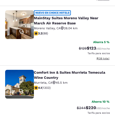
MainStay Suites Moreno Valley Near
NUEVO EN CHOICE HOTELS
MainStay Suites Moreno Valley Near
March Air Reserve Base
Moreno Valley
,
CA
26.04 km
21
calificación de 3.16 estrellas. Bueno. 88 reseñas
3.2
(
88
)
Ahorra 5 %
$123
Precio tachado:
Precio con desc
$129
USD
/noche
Tarifa para socios
Ver detalles d
$138
total
Comfort Inn & Suites Murrieta Temecula
Comfort Inn & Suites Murrieta Tem
Wine Country
Murrieta
,
CA
45.5 km
calificación de 4.07 estrellas. Muy bueno. 1303 reseña
4.1
(
1303
)
32
Ahorra 10 %
$220
Precio tachado:
Precio con desc
$244
USD
/noche
Tarifa para socios