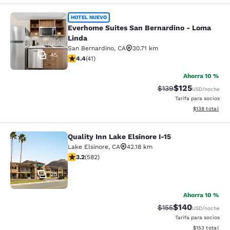
Everhome Suites San Bernardino - 
HOTEL NUEVO
Everhome Suites San Bernardino - Loma
Linda
San Bernardino
,
CA
30.71 km
45
calificación de 4.39 estrellas. Excelente. 41 reseñas
4.4
(
41
)
Ahorra 10 %
$125
Precio tachado:
Precio con desc
$139
USD
/noche
Tarifa para socios
Ver detalles d
$138
total
Quality Inn Lake Elsinore I-15
Quality Inn Lake Elsinore I-15
Lake Elsinore
,
CA
42.18 km
calificación de 3.23 estrellas. Bueno. 582 reseñas
3.2
(
582
)
25
Ahorra 10 %
$140
Precio tachado:
Precio con desc
$155
USD
/noche
Tarifa para socios
Ver detalles d
$153
total