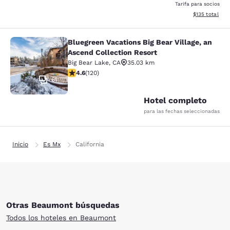
Tarifa para socios
Ver detalles d
$135
total
Bluegreen Vacations Big Bear Village, an
Bluegreen Vacations Big Bear Villag
Ascend Collection Resort
Big Bear Lake
,
CA
35.03 km
calificación de 4.63 estrellas. Excepcional. 120 reseña
4.6
(
120
)
61
Hotel completo
para las fechas seleccionadas
Inicio
Es Mx
California
Otras Beaumont búsquedas
Todos los hoteles en Beaumont