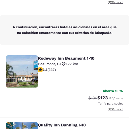
Ver detalles d
$190
total
A continuación, encontrarás hoteles adicionales en el área que
no coinciden exactamente con tus criterios de búsqueda.
Rodeway Inn Beaumont 1-10
Rodeway Inn Beaumont 1-10
Beaumont
,
CA
1.22 km
calificación de 3.26 estrellas. Bueno. 337 reseñas
3.3
(
337
)
24
Ahorra 10 %
$123
Precio tachado:
Precio con desc
$136
USD
/noche
Tarifa para socios
Ver detalles d
$135
total
Quality Inn Banning I-10
Quality Inn Banning I-10