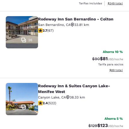
Ver detalles de
Tarifas incluidas
$249
total
Rodeway Inn San Bernardino - Colton
Rodeway Inn San Bernardino - Colt
San Bernardino
,
CA
33.81 km
calificación de 2.72 estrellas. Feria. 67 reseñas
2.7
(
67
)
26
Ahorra 10 %
$81
Precio tachado:
Precio con de
$90
USD
/noche
Tarifa para socios
Ver detalles d
$89
total
Rodeway Inn & Suites Canyon Lake-
Rodeway Inn & Suites Canyon Lake
Menifee West
Canyon Lake
,
CA
38.33 km
calificación de 2.43 estrellas. Feria. 522 reseñas
2.4
(
522
)
26
Ahorra 5 %
$123
Precio tachado:
Precio con desc
$129
USD
/noche