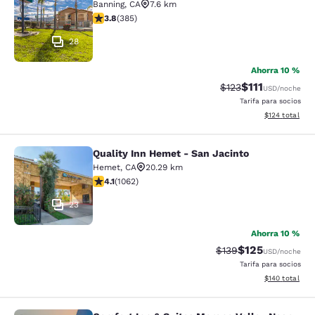
Banning
,
CA
7.6 km
calificación de 3.81 estrellas. Bueno. 385 reseñas
3.8
(
385
)
28
Ahorra 10 %
$111
Precio tachado:
Precio con des
$123
USD
/noche
Tarifa para socios
Ver detalles d
$124
total
Quality Inn Hemet - San Jacinto
Quality Inn Hemet - San Jacinto
Hemet
,
CA
20.29 km
calificación de 4.07 estrellas. Muy bueno. 1062 reseña
4.1
(
1062
)
23
Ahorra 10 %
$125
Precio tachado:
Precio con desc
$139
USD
/noche
Tarifa para socios
Ver detalles d
$140
total