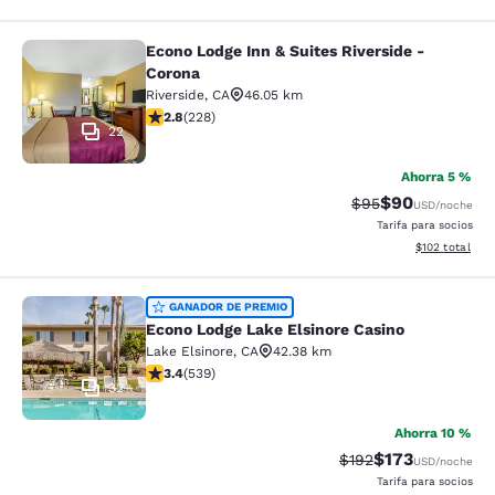
Econo Lodge Inn & Suites Riverside -
Econo Lodge Inn & Suites Riverside 
Corona
Riverside
,
CA
46.05 km
calificación de 2.76 estrellas. Feria. 228 reseñas
2.8
(
228
)
22
Ahorra 5 %
$90
Precio tachado:
Precio con des
$95
USD
/noche
Tarifa para socios
Ver detalles d
$102
total
Econo Lodge Lake Elsinore Casino
GANADOR DE PREMIO
Econo Lodge Lake Elsinore Casino
Lake Elsinore
,
CA
42.38 km
calificación de 3.35 estrellas. Bueno. 539 reseñas
3.4
(
539
)
32
Ahorra 10 %
$173
Precio tachado:
Precio con desc
$192
USD
/noche
Tarifa para socios