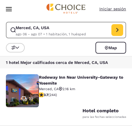
Carga completa
Pasar A Contenido Principal
Iniciar sesión
Merced, CA, USA
Modificar la búsqueda de Merced, CA, USA. Fecha de check-in ago 06, 
ago 06 - ago 07
•
1 habitación, 1 huésped
Map
Ordenar y filtrar
1 hotel Mejor calificados cerca de Merced, CA, USA
Rodeway Inn Near University-Gateway to
Rodeway Inn Near University-Gatew
Yosemite
Merced
,
CA
2.16 km
calificación de 3.66 estrellas. Bueno. 244 reseñas
3.7
(
244
)
23
Hotel completo
para las fechas seleccionadas