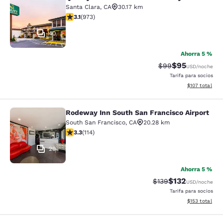
Quality Inn & Suites Silicon Valley
Santa Clara
,
CA
30.17 km
calificación de 3.12 estrellas. Bueno. 973 reseñas
3.1
(
973
)
40
Ahorra 5 %
$95
Precio tachado:
Precio con des
$99
USD
/noche
Tarifa para socios
Ver detalles d
$107
total
Rodeway Inn South San Francisco Airport
Rodeway Inn South San Francisco Ai
South San Francisco
,
CA
20.28 km
calificación de 3.26 estrellas. Bueno. 114 reseñas
3.3
(
114
)
29
Ahorra 5 %
$132
Precio tachado:
Precio con desc
$139
USD
/noche
Tarifa para socios
Ver detalles d
$153
total