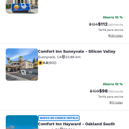
28
Ahorra 10 %
$112
Precio tachado:
Precio con des
$124
USD
/noche
Tarifa para socios
Ver detalles d
$130
total
Comfort Inn Sunnyvale - Silicon Valley
Comfort Inn Sunnyvale - Silicon Val
Sunnyvale
,
CA
23.89 km
calificación de 3.96 estrellas. Bueno. 800 reseñas
4.0
(
800
)
35
Ahorra 10 %
$98
Precio tachado:
Precio con des
$109
USD
/noche
Tarifa para socios
Ver detalles d
$111
total
Comfort Inn Hayward - Oakland So
NUEVO EN CHOICE HOTELS
Comfort Inn Hayward - Oakland South