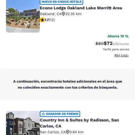
Econo Lodge Oakland Lake Merritt 
NUEVO EN CHOICE HOTELS
Econo Lodge Oakland Lake Merritt Area
Oakland
,
CA
32.35 km
calificación de 1.67 estrellas. Feria. 12 reseñas
1.7
(
12
)
9
Ahorra 10 %
$72
Precio tachado:
Precio con des
$80
USD
/noche
Tarifa para socios
Ver detalles d
$84
total
A continuación, encontrarás hoteles adicionales en el área que
no coinciden exactamente con tus criterios de búsqueda.
Country Inn & Suites by Radisson, S
GANADOR DE PREMIO
Country Inn & Suites by Radisson, San
Carlos, CA
San Carlos
,
CA
0.64 km