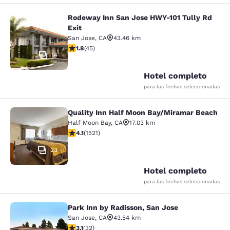
Rodeway Inn San Jose HWY-101 Tully Rd
Rodeway Inn San Jose HWY-101 Tull
Exit
San Jose
,
CA
43.46 km
calificación de 1.82 estrellas. Feria. 45 reseñas
1.8
(
45
)
14
Hotel completo
para las fechas seleccionadas
Quality Inn Half Moon Bay/Miramar Beach
Quality Inn Half Moon Bay/Miramar
Half Moon Bay
,
CA
17.03 km
calificación de 4.08 estrellas. Muy bueno. 1521 reseña
4.1
(
1521
)
23
Hotel completo
para las fechas seleccionadas
Park Inn by Radisson, San Jose
Park Inn by Radisson, San Jose
San Jose
,
CA
43.54 km
calificación de 3.06 estrellas. Feria. 32 reseñas
3.1
(
32
)