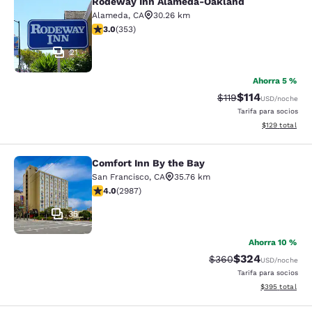
Rodeway Inn Alameda-Oakland
Rodeway Inn Alameda-Oakland
Alameda
,
CA
30.26 km
calificación de 2.97 estrellas. Feria. 353 reseñas
3.0
(
353
)
21
Ahorra 5 %
$114
Precio tachado:
Precio con des
$119
USD
/noche
Tarifa para socios
Ver detalles d
$129
total
Comfort Inn By the Bay
Comfort Inn By the Bay
San Francisco
,
CA
35.76 km
calificación de 4.01 estrellas. Muy bueno. 2987 reseña
4.0
(
2987
)
35
Ahorra 10 %
$324
Precio tachado:
Precio con desc
$360
USD
/noche
Tarifa para socios
Ver detalles de
$395
total