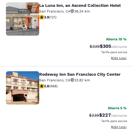
La Luna Inn, an Ascend Collection Hotel
La Luna Inn, an Ascend Collection H
San Francisco
,
CA
36.24 km
calificación de 3.85 estrellas. Bueno. 121 reseñas
3.9
(
121
)
27
Ahorra 10 %
$305
Precio tachado:
Precio con desc
$339
USD
/noche
Tarifa para socios
Ver detalles de
$355
total
Rodeway Inn San Francisco City Center
Rodeway Inn San Francisco City Cen
San Francisco
,
CA
33.82 km
calificación de 2.78 estrellas. Feria. 468 reseñas
2.8
(
468
)
9
Ahorra 5 %
$227
Precio tachado:
Precio con desc
$239
USD
/noche
Tarifa para socios
Ver detalles de
$264
total