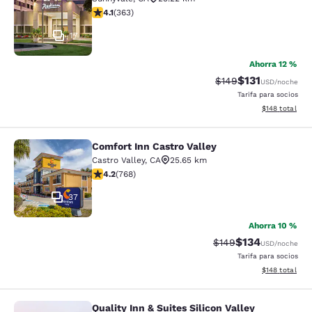
calificación de 4.09 estrellas. Muy bueno. 363 reseñas
4.1
(
363
)
17
Ahorra 12 %
$131
Precio tachado:
Precio con des
$149
USD
/noche
Tarifa para socios
Ver detalles d
$148
total
Comfort Inn Castro Valley
Comfort Inn Castro Valley
Castro Valley
,
CA
25.65 km
calificación de 4.23 estrellas. Excelente. 768 reseñas
4.2
(
768
)
37
Ahorra 10 %
$134
Precio tachado:
Precio con desc
$149
USD
/noche
Tarifa para socios
Ver detalles d
$148
total
Quality Inn & Suites Silicon Valley