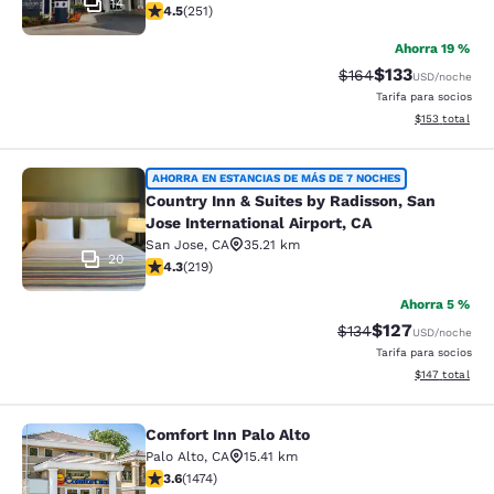
14
calificación de 4.47 estrellas. Excelente. 251 reseñas
4.5
(
251
)
Ahorra 19 %
$133
Precio tachado:
Precio con desc
$164
USD
/noche
Tarifa para socios
Ver detalles d
$153
total
Country Inn & Suites by Radisson, Sa
AHORRA EN ESTANCIAS DE MÁS DE 7 NOCHES
Country Inn & Suites by Radisson, San
Jose International Airport, CA
San Jose
,
CA
35.21 km
20
calificación de 4.26 estrellas. Excelente. 219 reseñas
4.3
(
219
)
Ahorra 5 %
$127
Precio tachado:
Precio con desc
$134
USD
/noche
Tarifa para socios
Ver detalles d
$147
total
Comfort Inn Palo Alto
Comfort Inn Palo Alto
Palo Alto
,
CA
15.41 km
calificación de 3.58 estrellas. Bueno. 1474 reseñas
3.6
(
1474
)