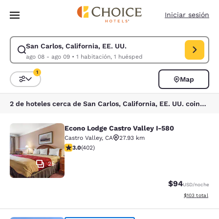
Carga completa
Pasar A Contenido Principal
Iniciar sesión
San Carlos, California, EE. UU.
Modificar la búsqueda de San Carlos, California, EE. UU.. Fecha de che
ago 08 - ago 09
•
1 habitación, 1 huésped
1
Map
Ordenar y filtrar
1 filtro seleccionado actualmente
2 de hoteles cerca de San Carlos, California, EE. UU. coinciden con tus filtros
Econo Lodge Castro Valley I-580
Econo Lodge Castro Valley I-580
Castro Valley
,
CA
27.93 km
calificación de 3.05 estrellas. Feria. 402 reseñas
3.0
(
402
)
25
$94
USD
/noche
Ver detalles d
$103
total