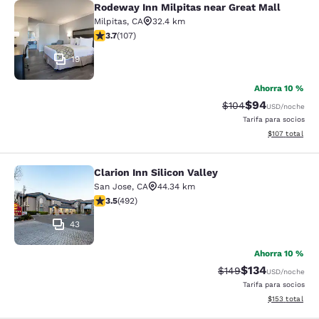
Rodeway Inn Milpitas near Great Mall
Rodeway Inn Milpitas near Great Ma
Milpitas
,
CA
32.4 km
calificación de 3.67 estrellas. Bueno. 107 reseñas
3.7
(
107
)
19
Ahorra 10 %
$94
Precio tachado:
Precio con des
$104
USD
/noche
Tarifa para socios
Ver detalles d
$107
total
Clarion Inn Silicon Valley
Clarion Inn Silicon Valley
San Jose
,
CA
44.34 km
calificación de 3.5 estrellas. Bueno. 492 reseñas
3.5
(
492
)
43
Ahorra 10 %
$134
Precio tachado:
Precio con desc
$149
USD
/noche
Tarifa para socios
Ver detalles d
$153
total