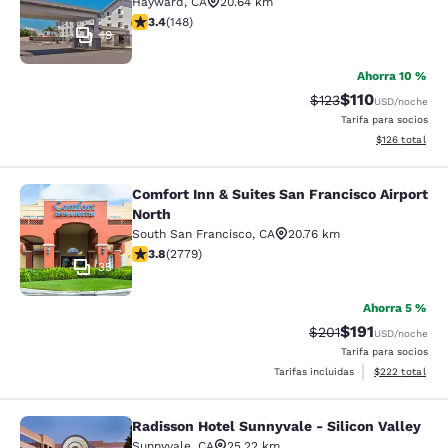
Hayward
,
CA
20.64 km
calificación de 3.41 estrellas. Bueno. 148 reseñas
3.4
(
148
)
19
Ahorra 10 %
$110
Precio tachado:
Precio con des
$123
USD
/noche
Tarifa para socios
Ver detalles d
$126
total
Comfort Inn & Suites San Francisco Airport
Comfort Inn & Suites San Francisco 
North
South San Francisco
,
CA
20.76 km
calificación de 3.77 estrellas. Bueno. 2779 reseñas
3.8
(
2779
)
35
Ahorra 5 %
$191
Precio tachado:
Precio con des
$201
USD
/noche
Tarifa para socios
Ver detalles de
Tarifas incluidas
$222
total
Radisson Hotel Sunnyvale - Silicon Valley
Radisson Hotel Sunnyvale - Silicon 
Sunnyvale
,
CA
25.22 km