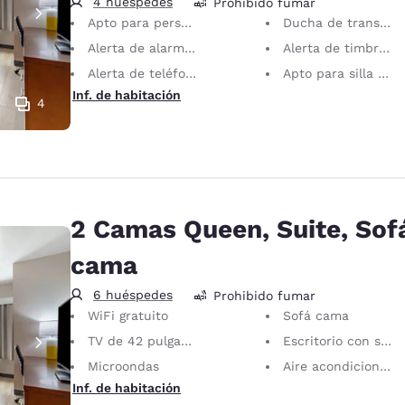
4 huéspedes
Prohibido fumar
Apto para personas con discapacidades motrices
Ducha de transferencia
Alerta de alarma visual
Alerta de timbre visual
Alerta de teléfono visual
Apto para silla de ruedas
Inf. de habitación
4
2 Camas Queen, Suite, Sof
cama
6 huéspedes
Prohibido fumar
WiFi gratuito
Sofá cama
TV de 42 pulgadas
Escritorio con silla ergonómica
Microondas
Aire acondicionado
Inf. de habitación