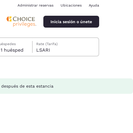
Administrar reservas
Ubicaciones
Ayuda
Inicia sesión o únete
huéspedes
Rate (Tarifa)
1 habitación, 1 huésped
LSARI
después de esta estancia
ina