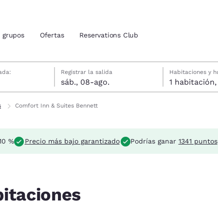
grupos
Ofertas
Reservations Club
osto
osto
osto fecha de check-out seleccionada
gosto fecha de check-in seleccionada
ada:
Registrar la salida
Habitaciones y 
sáb., 08-ago.
ión actuales
s
Comfort Inn & Suites Bennett
u idioma preferido
10 %
Precio más bajo garantizado
Podrías ganar
1341 puntos
tes
Estados Unidos
América Lat
Español
Español
atina
Latin America
Canada
bitaciones
English
English