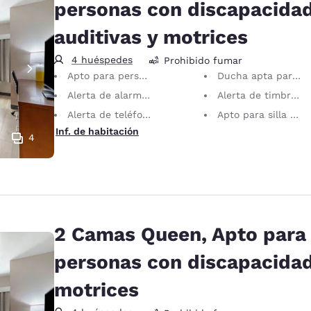
personas con discapacida
auditivas y motrices
4 huéspedes
Prohibido fumar
Apto para personas con discapacidades auditivas y motrices
Ducha apta para silla de ruedas
Alerta de alarma visual
Alerta de timbre visual
Alerta de teléfono visual
Apto para silla de ruedas
Inf. de habitación
4
2 Camas Queen, Apto para
personas con discapacida
motrices