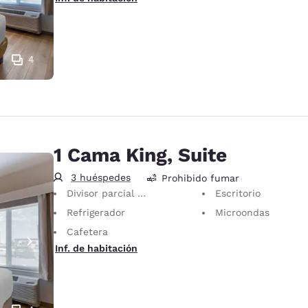
4
1 Cama King, Suite
3 huéspedes
Prohibido fumar
Divisor parcial de habitación
Escritorio
Refrigerador
Microondas
Cafetera
Inf. de habitación