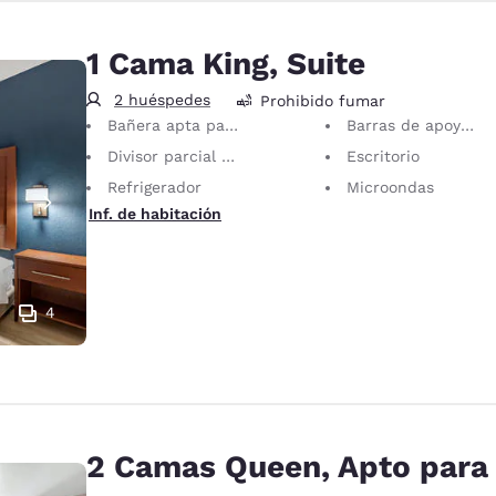
1 Cama King, Suite
2 huéspedes
Prohibido fumar
Bañera apta para personas con discapacidades
Barras de apoyo en la bañera
Divisor parcial de habitación
Escritorio
Refrigerador
Microondas
Inf. de habitación
4
2 Camas Queen, Apto para