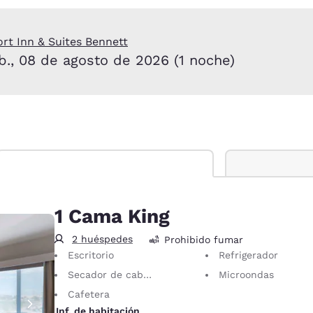
México
Mexico
Español
English
rt Inn & Suites Bennett
áb., 08 de agosto de 2026 (1 noche)
nd
Germany
España
English
Español
France
France
Français
English
Italia
Italy
Italiano
English
ngdom
1 Cama King
2 huéspedes
Prohibido fumar
Escritorio
Refrigerador
India
New Zealan
Secador de cabello
Microondas
English
English
Cafetera
Inf. de habitación