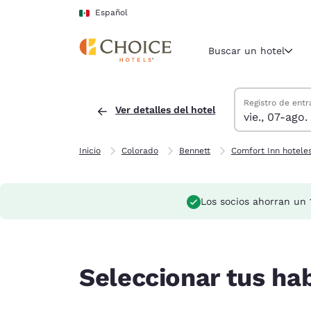
Carga completa
Pasar A Contenido Principal
Español
Buscar un hotel
Buscar hoteles
viernes, 7 de ag
sábado, 8 de ag
sábado, 8 de ag
viernes, 7 de a
Registro de entr
Ver detalles del hotel
vie., 07-ago.
Región y ubicac
México
Español
Inicio
Colorado
Bennett
Comfort Inn hotele
Selecciona t
América
Los socios ahorran un 
United Sta
English
América L
Seleccionar tus ha
Português