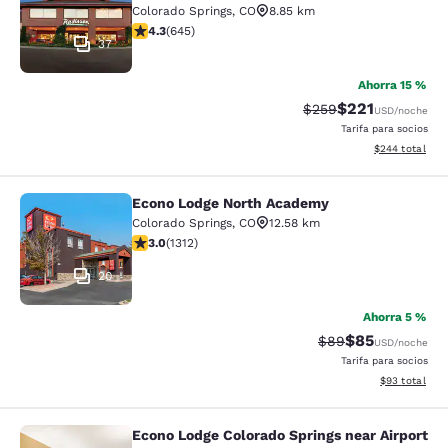
Colorado Springs
,
CO
8.85 km
calificación de 4.33 estrellas. Excelente. 645 reseñas
4.3
(
645
)
37
Ahorra 15 %
$221
Precio tachado:
Precio con desc
$259
USD
/noche
Tarifa para socios
Ver detalles de
$244
total
Econo Lodge North Academy
Econo Lodge North Academy
Colorado Springs
,
CO
12.58 km
calificación de 3.04 estrellas. Feria. 1312 reseñas
3.0
(
1312
)
20
Ahorra 5 %
$85
Precio tachado:
Precio con des
$89
USD
/noche
Tarifa para socios
Ver detalles d
$93
total
Econo Lodge Colorado Springs near Airport
Econo Lodge Colorado Springs near 