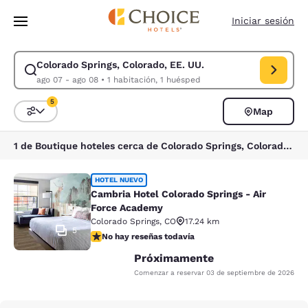
Carga completa
Pasar A Contenido Principal
Iniciar sesión
Colorado Springs, Colorado, EE. UU.
Modificar la búsqueda de Colorado Springs, Colorado, EE. UU.. Fecha d
ago 07 - ago 08
•
1 habitación, 1 huésped
5
Map
Ordenar y filtrar
5 filtros seleccionados actualmente
1 de Boutique hoteles cerca de Colorado Springs, Colorado, EE. UU. coinciden con tus filtros
Cambria Hotel Colorado Springs - A
HOTEL NUEVO
Cambria Hotel Colorado Springs - Air
Force Academy
Colorado Springs
,
CO
17.24 km
5
No hay reseñas todavía
No hay reseñas todavía
Próximamente
Comenzar a reservar
03 de septiembre de 2026