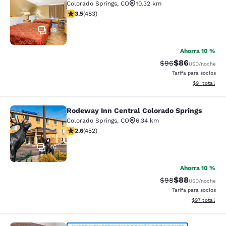
Colorado Springs
,
CO
10.32 km
calificación de 3.48 estrellas. Bueno. 483 reseñas
3.5
(
483
)
19
Ahorra 10 %
$86
Precio tachado:
Precio con des
$96
USD
/noche
Tarifa para socios
Ver detalles 
$91
total
Rodeway Inn Central Colorado Springs
Rodeway Inn Central Colorado Sprin
Colorado Springs
,
CO
6.34 km
calificación de 2.57 estrellas. Feria. 452 reseñas
2.6
(
452
)
46
Ahorra 10 %
$88
Precio tachado:
Precio con des
$98
USD
/noche
Tarifa para socios
Ver detalles d
$97
total