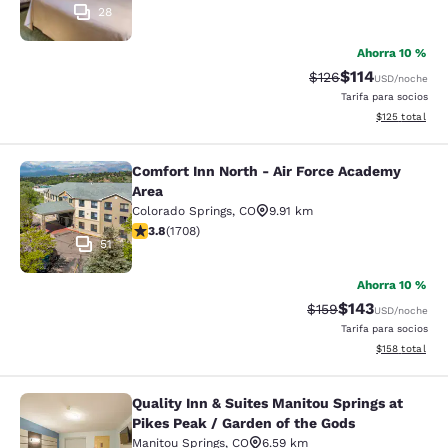
28
Ahorra 10 %
$114
Precio tachado:
Precio con des
$126
USD
/noche
Tarifa para socios
Ver detalles d
$125
total
Comfort Inn North - Air Force Academy
Comfort Inn North - Air Force Acad
Area
Colorado Springs
,
CO
9.91 km
calificación de 3.77 estrellas. Bueno. 1708 reseñas
3.8
(
1708
)
51
Ahorra 10 %
$143
Precio tachado:
Precio con desc
$159
USD
/noche
Tarifa para socios
Ver detalles d
$158
total
Quality Inn & Suites Manitou Springs at
Quality Inn & Suites Manitou Spring
Pikes Peak / Garden of the Gods
Manitou Springs
,
CO
6.59 km