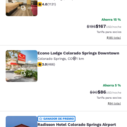
calificación de 3.99 estrellas. Bueno. 1131 reseñas
4.0
(
1131
)
49
Ahorra 15 %
$167
Precio tachado:
Precio con desc
$195
USD
/noche
Tarifa para socios
Ver detalles d
$185
total
Econo Lodge Colorado Springs Downtown
Econo Lodge Colorado Springs Dow
Colorado Springs
,
CO
1 km
calificación de 3.03 estrellas. Feria. 466 reseñas
3.0
(
466
)
28
Ahorra 5 %
$86
Precio tachado:
Precio con des
$90
USD
/noche
Tarifa para socios
Ver detalles d
$94
total
Radisson Hotel Colorado Springs Air
GANADOR DE PREMIO
Radisson Hotel Colorado Springs Airport