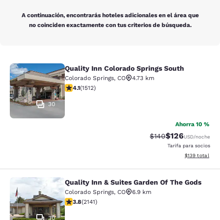
A continuación, encontrarás hoteles adicionales en el área que
no coinciden exactamente con tus criterios de búsqueda.
Quality Inn Colorado Springs South
Quality Inn Colorado Springs South
Colorado Springs
,
CO
4.73 km
calificación de 4.13 estrellas. Muy bueno. 1512 reseñas
4.1
(
1512
)
30
Ahorra 10 %
$126
Precio tachado:
Precio con desc
$140
USD
/noche
Tarifa para socios
Ver detalles d
$139
total
Quality Inn & Suites Garden Of The Gods
Quality Inn & Suites Garden Of The
Colorado Springs
,
CO
6.9 km
calificación de 3.79 estrellas. Bueno. 2141 reseñas
3.8
(
2141
)
30