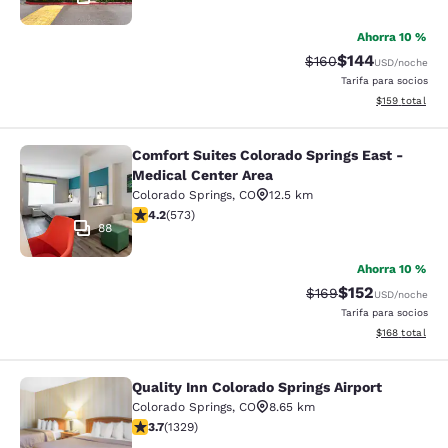
Ahorra 10 %
$144
Precio tachado:
Precio con desc
$160
USD
/noche
Tarifa para socios
Ver detalles d
$159
total
Comfort Suites Colorado Springs East -
Comfort Suites Colorado Springs Ea
Medical Center Area
Colorado Springs
,
CO
12.5 km
calificación de 4.23 estrellas. Excelente. 573 reseñas
4.2
(
573
)
88
Ahorra 10 %
$152
Precio tachado:
Precio con desc
$169
USD
/noche
Tarifa para socios
Ver detalles d
$168
total
Quality Inn Colorado Springs Airport
Quality Inn Colorado Springs Airport
Colorado Springs
,
CO
8.65 km
calificación de 3.72 estrellas. Bueno. 1329 reseñas
3.7
(
1329
)