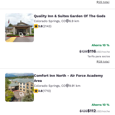
Ver detalles d
$125
total
Quality Inn & Suites Garden Of The Gods
Quality Inn & Suites Garden Of The
Colorado Springs
,
CO
6.9 km
calificación de 3.79 estrellas. Bueno. 2143 reseñas
3.8
(
2143
)
30
Ahorra 10 %
$116
Precio tachado:
Precio con des
$129
USD
/noche
Tarifa para socios
Ver detalles d
$128
total
Comfort Inn North - Air Force Academy
Comfort Inn North - Air Force Acad
Area
Colorado Springs
,
CO
9.91 km
calificación de 3.77 estrellas. Bueno. 1710 reseñas
3.8
(
1710
)
51
Ahorra 10 %
$112
Precio tachado:
Precio con des
$125
USD
/noche