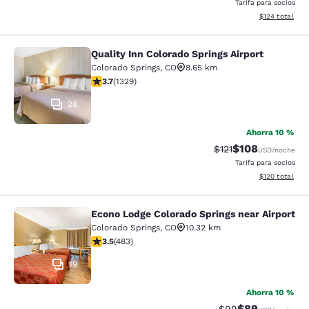
Tarifa para socios
Ver detalles d
$124
total
Quality Inn Colorado Springs Airport
Quality Inn Colorado Springs Airport
Colorado Springs
,
CO
8.65 km
calificación de 3.72 estrellas. Bueno. 1329 reseñas
3.7
(
1329
)
28
Ahorra 10 %
$108
Precio tachado:
Precio con desc
$121
USD
/noche
Tarifa para socios
Ver detalles d
$120
total
Econo Lodge Colorado Springs near Airport
Econo Lodge Colorado Springs near 
Colorado Springs
,
CO
10.32 km
calificación de 3.48 estrellas. Bueno. 483 reseñas
3.5
(
483
)
19
Ahorra 10 %
$89
Precio tachado:
Precio con des