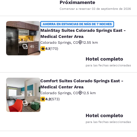
Próximamente
Comenzar a reservar
03 de septiembre de 2026
MainStay Suites Colorado Springs Ea
AHORRA EN ESTANCIAS DE MÁS DE 7 NOCHES
MainStay Suites Colorado Springs East -
Medical Center Area
Colorado Springs
,
CO
12.55 km
45
calificación de 4.12 estrellas. Muy bueno. 170 reseñas
4.1
(
170
)
Hotel completo
para las fechas seleccionadas
Comfort Suites Colorado Springs East -
Comfort Suites Colorado Springs Ea
Medical Center Area
Colorado Springs
,
CO
12.5 km
calificación de 4.23 estrellas. Excelente. 573 reseñas
4.2
(
573
)
88
Hotel completo
para las fechas seleccionadas