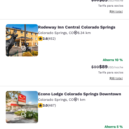
$99
USD
/noche
Tarifa para socios
Ver detalles d
$94
total
Rodeway Inn Central Colorado Springs
Rodeway Inn Central Colorado Sprin
Colorado Springs
,
CO
6.34 km
calificación de 2.57 estrellas. Feria. 452 reseñas
2.6
(
452
)
46
Ahorra 10 %
$89
Precio tachado:
Precio con des
$99
USD
/noche
Tarifa para socios
Ver detalles d
$98
total
Econo Lodge Colorado Springs Downtown
Econo Lodge Colorado Springs Dow
Colorado Springs
,
CO
1 km
calificación de 3.03 estrellas. Feria. 467 reseñas
3.0
(
467
)
28
Ahorra 5 %