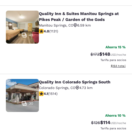
Quality Inn & Suites Manitou Springs at
Quality Inn & Suites Manitou Spring
Pikes Peak / Garden of the Gods
Manitou Springs
,
CO
6.59 km
calificación de 3.99 estrellas. Bueno. 1131 reseñas
4.0
(
1131
)
49
Ahorra 15 %
$148
Precio tachado:
Precio con desc
$173
USD
/noche
Tarifa para socios
Ver detalles d
$164
total
Quality Inn Colorado Springs South
Quality Inn Colorado Springs South
Colorado Springs
,
CO
4.73 km
calificación de 4.13 estrellas. Muy bueno. 1514 reseñas
4.1
(
1514
)
30
Ahorra 10 %
$114
Precio tachado:
Precio con des
$126
USD
/noche
Tarifa para socios