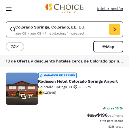
Carga completa
Pasar A Contenido Principal
Iniciar sesión
Colorado Springs, Colorado, EE. UU.
Modificar la búsqueda de Colorado Springs, Colorado, EE. UU.. Fecha d
ago 08 - ago 09
•
1 habitación, 1 huésped
Map
Ordenar y filtrar
13 de Oferta y descuento hoteles cerca de Colorado Springs, Colorado, EE. UU.
Radisson Hotel Colorado Springs Air
GANADOR DE PREMIO
Radisson Hotel Colorado Springs Airport
Colorado Springs
,
CO
8.85 km
calificación de 4.33 estrellas. Excelente. 646 reseñas
4.3
(
646
)
37
Ahorra 15 %
$196
Precio tachado:
Precio con desc
$229
USD
/noche
Tarifa para socios
Ver detalles d
$216
total