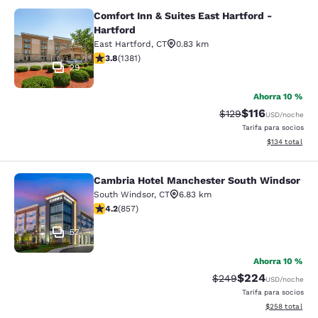
Comfort Inn & Suites East Hartford -
Comfort Inn & Suites East Hartford 
Hartford
East Hartford
,
CT
0.83 km
calificación de 3.75 estrellas. Bueno. 1381 reseñas
3.8
(
1381
)
29
Ahorra 10 %
$116
Precio tachado:
Precio con des
$129
USD
/noche
Tarifa para socios
Ver detalles d
$134
total
Cambria Hotel Manchester South Windsor
Cambria Hotel Manchester South W
South Windsor
,
CT
6.83 km
calificación de 4.22 estrellas. Excelente. 857 reseñas
4.2
(
857
)
57
Ahorra 10 %
$224
Precio tachado:
Precio con desc
$249
USD
/noche
Tarifa para socios
Ver detalles de
$258
total