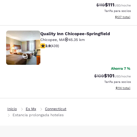
$111
Precio tachado:
Precio con des
$119
USD
/noche
Tarifa para socios
Ver detalles d
$127
total
Quality Inn Chicopee-Springfield
Quality Inn Chicopee-Springfield
Chicopee
,
MA
45.35 km
calificación de 2.87 estrellas. Feria. 439 reseñas
2.9
(
439
)
26
Ahorra 7 %
$101
Precio tachado:
Precio con des
$109
USD
/noche
Tarifa para socios
Ver detalles d
$114
total
Inicio
Es Mx
Connecticut
Estancia prolongada hoteles