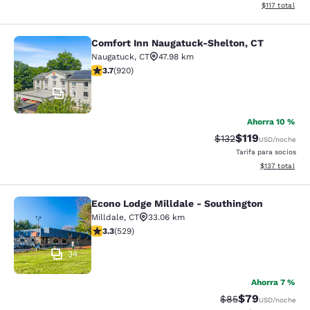
Ver detalles d
$117
total
Comfort Inn Naugatuck-Shelton, CT
Comfort Inn Naugatuck-Shelton, CT
Naugatuck
,
CT
47.98 km
calificación de 3.74 estrellas. Bueno. 920 reseñas
3.7
(
920
)
31
Ahorra 10 %
$119
Precio tachado:
Precio con des
$132
USD
/noche
Tarifa para socios
Ver detalles d
$137
total
Econo Lodge Milldale - Southington
Econo Lodge Milldale - Southington
Milldale
,
CT
33.06 km
calificación de 3.26 estrellas. Bueno. 529 reseñas
3.3
(
529
)
34
Ahorra 7 %
$79
Precio tachado:
Precio con des
$85
USD
/noche