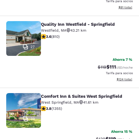
Tarifa para socios
Ver detalles 
$91
total
Quality Inn Westfield - Springfield
Quality Inn Westfield - Springfield
Westfield
,
MA
43.21 km
calificación de 3.6 estrellas. Bueno. 810 reseñas
3.6
(
810
)
27
Ahorra 7 %
$111
Precio tachado:
Precio con des
$119
USD
/noche
Tarifa para socios
Ver detalles d
$124
total
Comfort Inn & Suites West Springfield
Comfort Inn & Suites West Springfie
West Springfield
,
MA
41.61 km
calificación de 3.75 estrellas. Bueno. 1355 reseñas
3.8
(
1355
)
39
Ahorra 15 %
$119
Precio tachado:
Precio con des