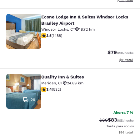
Econo Lodge Inn & Suites Windsor Locks
Econo Lodge Inn & Suites Windsor L
Bradley Airport
Windsor Locks
,
CT
18.72 km
calificación de 3.55 estrellas. Bueno. 1488 reseñas
3.5
(
1488
)
22
$79
USD
/noche
Ver detalles 
$91
total
Quality Inn & Suites
Quality Inn & Suites
Meriden
,
CT
24.89 km
calificación de 3.38 estrellas. Bueno. 532 reseñas
3.4
(
532
)
26
Ahorra 7 %
$83
Precio tachado:
Precio con des
$89
USD
/noche
Tarifa para socios
Ver detalles d
$95
total