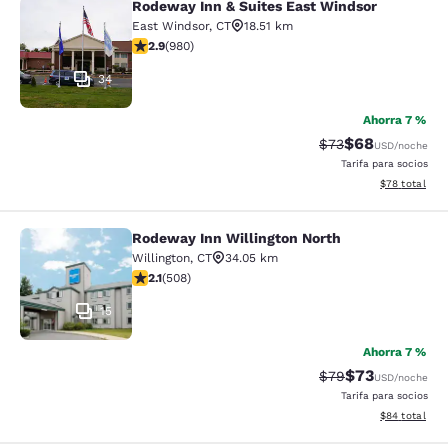
Rodeway Inn & Suites East Windsor
Rodeway Inn & Suites East Windsor
East Windsor
,
CT
18.51 km
calificación de 2.89 estrellas. Feria. 980 reseñas
2.9
(
980
)
34
Ahorra 7 %
$68
Precio tachado:
Precio con des
$73
USD
/noche
Tarifa para socios
Ver detalles d
$78
total
Rodeway Inn Willington North
Rodeway Inn Willington North
Willington
,
CT
34.05 km
calificación de 2.13 estrellas. Feria. 508 reseñas
2.1
(
508
)
15
Ahorra 7 %
$73
Precio tachado:
Precio con des
$79
USD
/noche
Tarifa para socios
Ver detalles d
$84
total