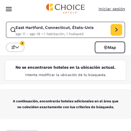
Carga completa
Pasar A Contenido Principal
Iniciar sesión
East Hartford, Connecticut, États-Unis
Modificar la búsqueda de East Hartford, Connecticut, États-Unis. Fecha
ago 11 - ago 18
•
1 habitación, 1 huésped
4
Map
Ordenar y filtrar
4 filtros seleccionados actualmente
No se encontraron hoteles en la ubicación actual.
Intenta modificar la ubicación de tu búsqueda.
A continuación, encontrarás hoteles adicionales en el área que
no coinciden exactamente con tus criterios de búsqueda.