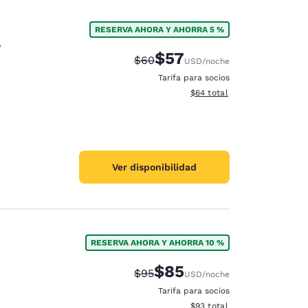
RESERVA AHORA Y AHORRA 5 %
y
$57
Precio tachado:
Precio con descuento:
$60
USD
/noche
Tarifa para socios
Ver detalles del total estim
$64
total
Ver disponibilidad
RESERVA AHORA Y AHORRA 10 %
$85
Precio tachado:
Precio con descuento:
$95
USD
/noche
Tarifa para socios
Ver detalles del total estim
$93
total