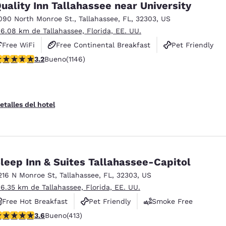
uality Inn Tallahassee near University
090 North Monroe St.
,
Tallahassee
,
FL
,
32303
,
US
 6.08 km de Tallahassee, Florida, EE. UU.
Free WiFi
Free Continental Breakfast
Pet Friendly
alificación de 3.17 estrellas. Bueno. 1146 reseñas
3.2
Bueno
(1146)
etalles del hotel
leep Inn & Suites Tallahassee-Capitol
216 N Monroe St
,
Tallahassee
,
FL
,
32303
,
US
 6.35 km de Tallahassee, Florida, EE. UU.
Free Hot Breakfast
Pet Friendly
Smoke Free
alificación de 3.56 estrellas. Bueno. 413 reseñas
3.6
Bueno
(413)