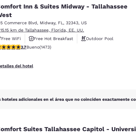
México
Mexico
omfort Inn & Suites Midway - Tallahassee
Español
English
West
15 Commerce Blvd
,
Midway
,
FL
,
32343
,
US
nd
Germany
España
 15.15 km de Tallahassee, Florida, EE. UU.
English
Español
Free WiFi
Free Hot Breakfast
Outdoor Pool
alificación de 3.68 estrellas. Bueno. 1473 reseñas
3.7
Bueno
(1473)
France
France
Français
English
etalles del hotel
Italia
Italy
Italiano
English
ngdom
 hoteles adicionales en el área que no coinciden exactamente co
India
New Zealan
English
English
omfort Suites Tallahassee Capitol - Universi