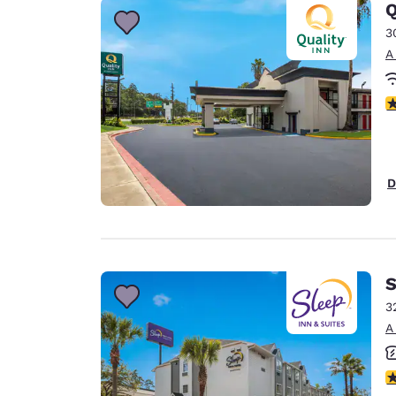
Q
3
A
c
D
S
3
A
c