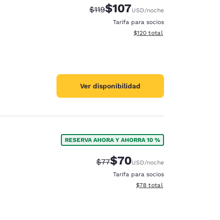
$107
Precio tachado:
Precio con descuento:
$119
USD
/noche
Tarifa para socios
Ver detalles del total estima
$120
total
Ver disponibilidad
RESERVA AHORA Y AHORRA 10 %
$70
Precio tachado:
Precio con descuento:
$77
USD
/noche
Tarifa para socios
Ver detalles del total estim
$78
total