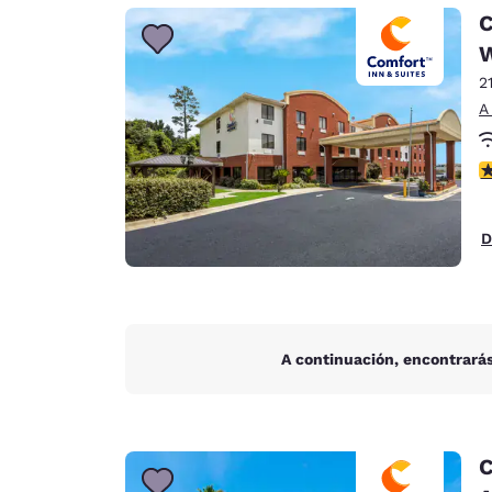
Canada
C
Français
Europa
2
Deutschla
A
Deutsch
c
Spain
English
D
Ireland
English
United Ki
English
A continuación, encontrarás
Asia-Pacífico
Australia
English
C