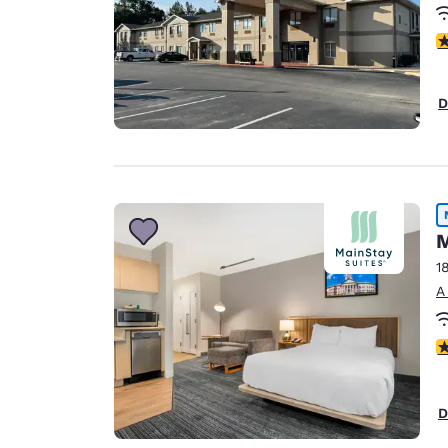
c
D
M
1
A
c
D