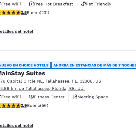
Free WiFi
Free Hot Breakfast
Pet Friendly
alificación de 3.52 estrellas. Bueno. 231 reseñas
3.5
Bueno
(231)
etalles del hotel
NUEVO EN CHOICE HOTELS
AHORRA EN ESTANCIAS DE MÁS DE 7 NOCHE
ainStay Suites
876 Capital Circle NE
,
Tallahassee
,
FL
,
32308
,
US
 5.96 km de Tallahassee, Florida, EE. UU.
Free WiFi
Fitness Center
Meeting Space
alificación de 3.89 estrellas. Bueno. 56 reseñas
3.9
Bueno
(56)
etalles del hotel