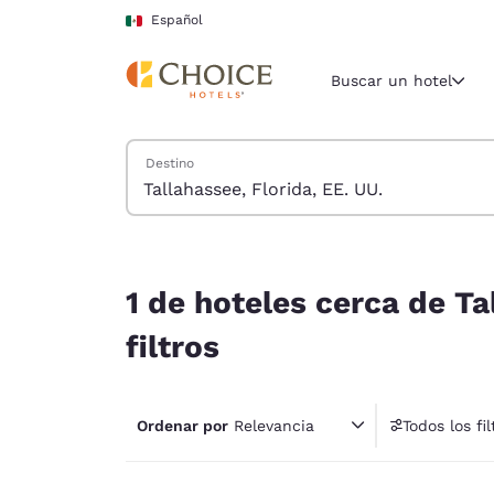
Carga completa
Pasar A Contenido Principal
Español
Buscar un hotel
Buscar hoteles
Destino
Región y ubicac
México
Español
1 de hoteles cerca de Tallahassee, Florida, EE. U
Selecciona t
1 de hoteles cerca de Ta
América
filtros
United Sta
English
Ordenar por
Relevancia
Todos los fil
América L
1 fil
Português