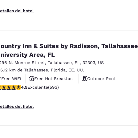
etalles del hotel
ountry Inn & Suites by Radisson, Tallahasse
niversity Area, FL
096 N. Monroe Street
,
Tallahassee
,
FL
,
32303
,
US
 6.12 km de Tallahassee, Florida, EE. UU.
Free WiFi
Free Hot Breakfast
Outdoor Pool
alificación de 4.45 estrellas. Excelente. 593 reseñas
4.5
Excelente
(593)
etalles del hotel