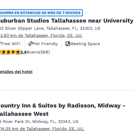
AHORRA EN ESTANCIAS DE MÁS DE 7 NOCHES
uburban Studios Tallahassee near Universit
22 Silver Slipper Lane
,
Tallahassee
,
FL
,
32303
,
US
 3.93 km de Tallahassee, Florida, EE. UU.
Free WiFi
Pet Friendly
Meeting Space
alificación de 3.37 estrellas. Bueno. 568 reseñas
3.4
Bueno
(568)
etalles del hotel
ountry Inn & Suites by Radisson, Midway -
allahassee West
5 River Park Dr
,
Midway
,
FL
,
32343
,
US
 14.05 km de Tallahassee, Florida, EE. UU.