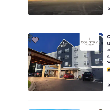
D
C
U
3
A
c
D