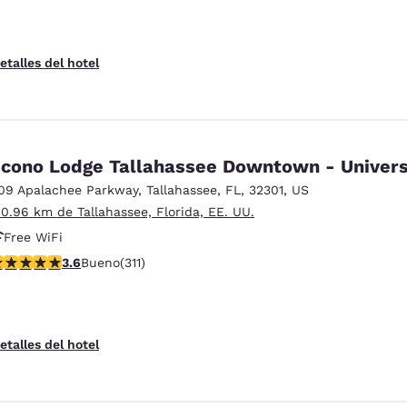
etalles del hotel
cono Lodge Tallahassee Downtown - Univers
09 Apalachee Parkway
,
Tallahassee
,
FL
,
32301
,
US
 0.96 km de Tallahassee, Florida, EE. UU.
Free WiFi
alificación de 3.61 estrellas. Bueno. 311 reseñas
3.6
Bueno
(311)
etalles del hotel