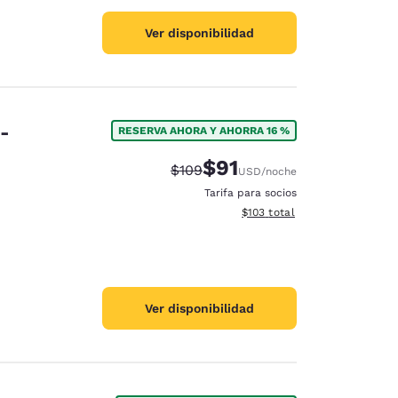
Ver disponibilidad
e-
RESERVA AHORA Y AHORRA 16 %
$91
Precio tachado:
Precio con descuento:
$109
USD
/noche
Tarifa para socios
Ver detalles del total estima
$103
total
Ver disponibilidad