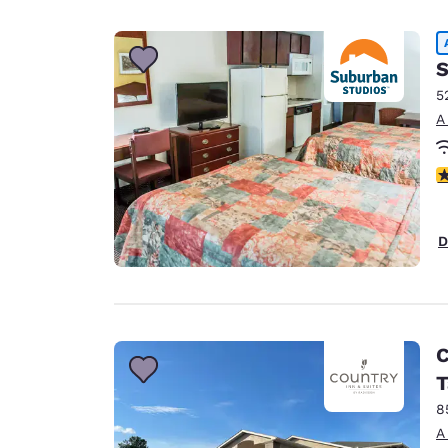
S
5
A
c
D
C
T
8
A