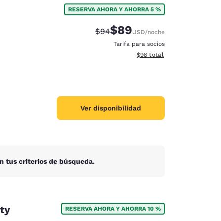
RESERVA AHORA Y AHORRA 5 %
$89
Precio tachado:
Precio con descuento:
$94
USD
/noche
Tarifa para socios
Ver detalles del total estim
$98
total
Ver disponibilidad
n tus criterios de búsqueda.
d
ty
RESERVA AHORA Y AHORRA 10 %