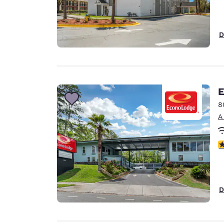
D
E
8
A
c
D