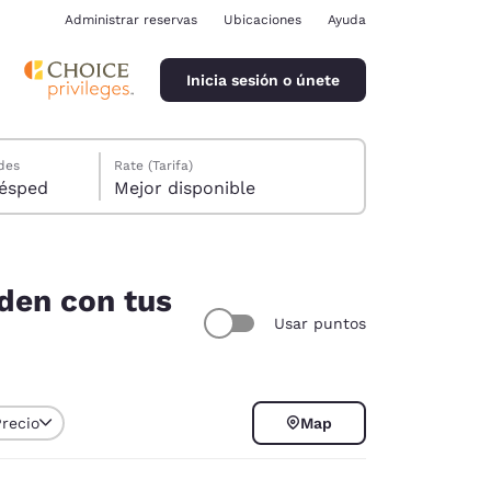
Administrar reservas
Ubicaciones
Ayuda
Inicia sesión o únete
des
Rate (Tarifa)
ión, 1 huésped
Mejor disponible
iden con tus
Usar puntos
ina
Precio
Map