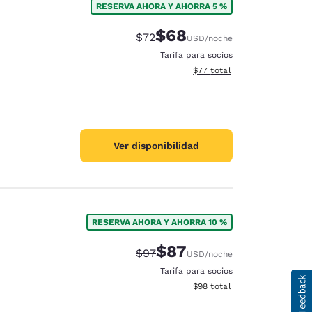
RESERVA AHORA Y AHORRA 5 %
$68
Precio tachado:
Precio con descuento:
$72
USD
/noche
Tarifa para socios
Ver detalles del total estim
$77
total
Ver disponibilidad
RESERVA AHORA Y AHORRA 10 %
$87
Precio tachado:
Precio con descuento:
$97
USD
/noche
Tarifa para socios
Ver detalles del total estim
$98
total