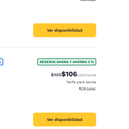
Ver disponibilidad
S
RESERVA AHORA Y AHORRA 3 %
$106
Precio tachado:
Precio con descuento:
$109
USD
/noche
Tarifa para socios
Ver detalles del total estima
$119
total
Ver disponibilidad