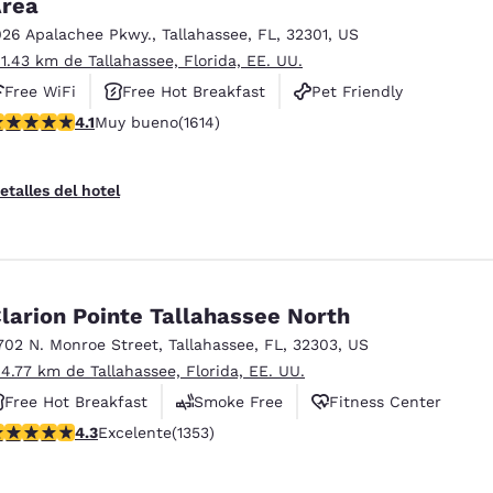
rea
026 Apalachee Pkwy.
,
Tallahassee
,
FL
,
32301
,
US
 1.43 km de Tallahassee, Florida, EE. UU.
Free WiFi
Free Hot Breakfast
Pet Friendly
alificación de 4.08 estrellas. Muy bueno. 1614 reseñas
4.1
Muy bueno
(1614)
etalles del hotel
larion Pointe Tallahassee North
702 N. Monroe Street
,
Tallahassee
,
FL
,
32303
,
US
 4.77 km de Tallahassee, Florida, EE. UU.
Free Hot Breakfast
Smoke Free
Fitness Center
alificación de 4.25 estrellas. Excelente. 1353 reseñas
4.3
Excelente
(1353)