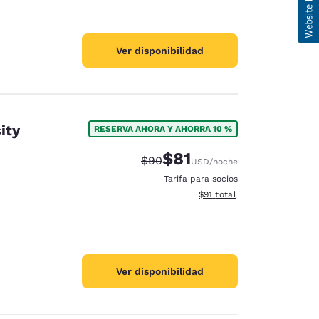
Ver disponibilidad
ity
RESERVA AHORA Y AHORRA 10 %
$81
Precio tachado:
Precio con descuento:
$90
USD
/noche
Tarifa para socios
Ver detalles del total estim
$91
total
Ver disponibilidad