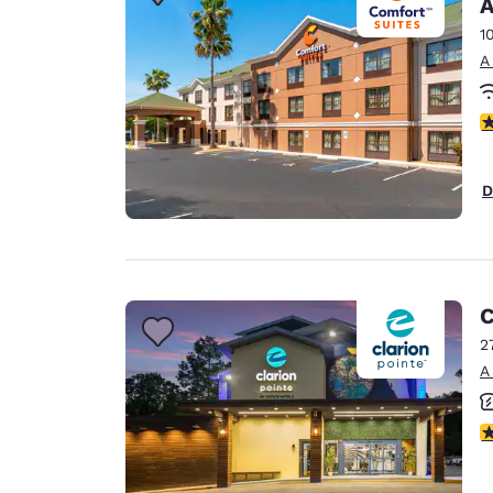
A
1
A
c
D
C
2
A
c