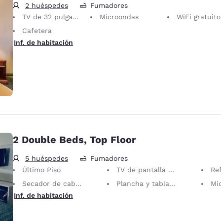
2 huéspedes
Fumadores
TV de 32 pulgadas
Microondas
WiFi gratuito
Cafetera
Inf. de habitación
2 Double Beds, Top Floor
5 huéspedes
Fumadores
Último Piso
TV de pantalla plana
Re
Secador de cabello
Plancha y tabla de planchar
Mi
Inf. de habitación