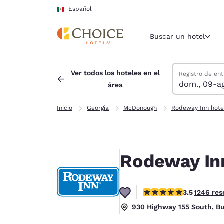
Carga completa
Pasar A Contenido Principal
Español
Buscar un hotel
Buscar hoteles
domingo, 9 de 
lunes, 10 de a
lunes, 10 de a
domingo, 9 de 
Ver todos los hoteles en el
Registro de ent
dom., 09-a
área
Región y ubicac
México
Inicio
Georgia
McDonough
Rodeway Inn hote
Español
Selecciona t
América
Rodeway In
United Sta
English
calificación de 3.46 est
3.5
1246 res
América L
Português
930 Highway 155 South, Bu