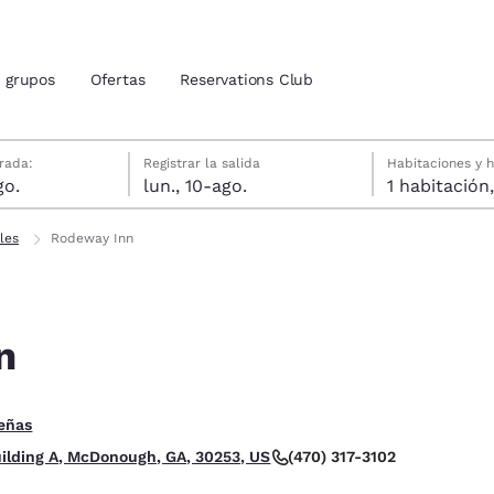
grupos
Ofertas
Reservations Club
agosto
gosto
gosto fecha de check-out seleccionada
agosto fecha de check-in seleccionada
rada:
Registrar la salida
Habitaciones y 
go.
lun., 10-ago.
ión actuales
les
Rodeway Inn
u idioma preferido
n
tes
Estados Unidos
América Lat
Español
Español
rellas. Bueno.
eñas
atina
Latin America
Canada
English
English
(470) 317-3102
ilding A, McDonough, GA, 30253, US