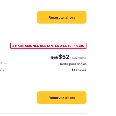
Reservar ahora
3 HABITACIONES RESTANTES A ESTE PRECIO
$52
Precio tachado:
Precio con descuento:
$55
USD
/noche
ana
Tarifa para socios
nchar
Ver detalles del total estim
$64
total
Reservar ahora