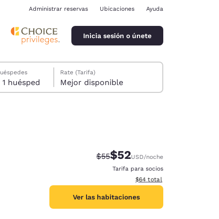
Administrar reservas
Ubicaciones
Ayuda
Inicia sesión o únete
huéspedes
Rate (Tarifa)
1 habitación, 1 huésped
Mejor disponible
$52
Precio tachado:
Precio con descuento:
$55
USD
/noche
ina
Tarifa para socios
Ver detalles del total estim
$64
total
Ver las habitaciones