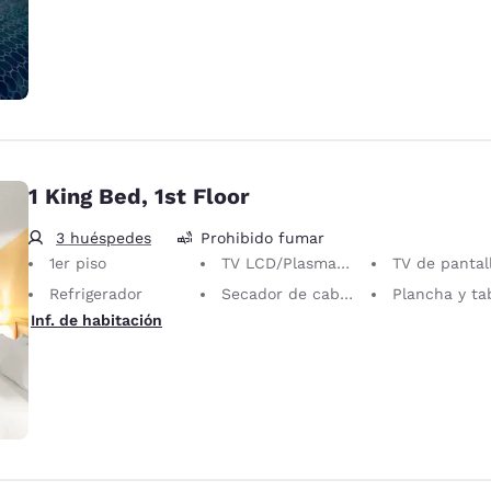
1 King Bed, 1st Floor
3 huéspedes
Prohibido fumar
1er piso
TV LCD/Plasma de 32 pulgadas
TV de pantalla pl
Refrigerador
Secador de cabello
Plancha y tabla de pla
Inf. de habitación