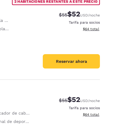
2 HABITACIONES RESTANTES A ESTE PRECIO
$52
Precio tachado:
Precio con descuento:
$55
USD
/noche
ana
Tarifa para socios
nchar
Ver detalles del total estim
$64
total
Reservar ahora
$52
Precio tachado:
Precio con descuento:
$55
USD
/noche
Tarifa para socios
ador de cabello
Ver detalles del total estim
$64
total
al de deportes