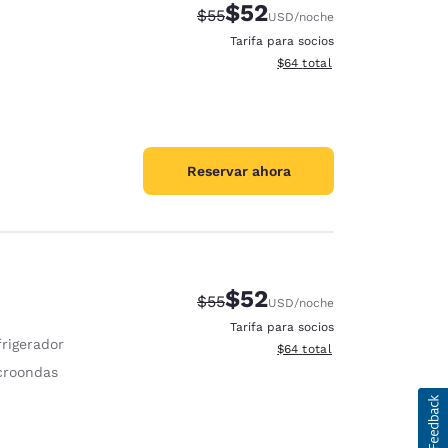
$52
Precio tachado:
Precio con descuento:
$55
USD
/noche
Tarifa para socios
Ver detalles del total estim
$64
total
Reservar ahora
$52
Precio tachado:
Precio con descuento:
$55
USD
/noche
Tarifa para socios
frigerador
Ver detalles del total estim
$64
total
croondas