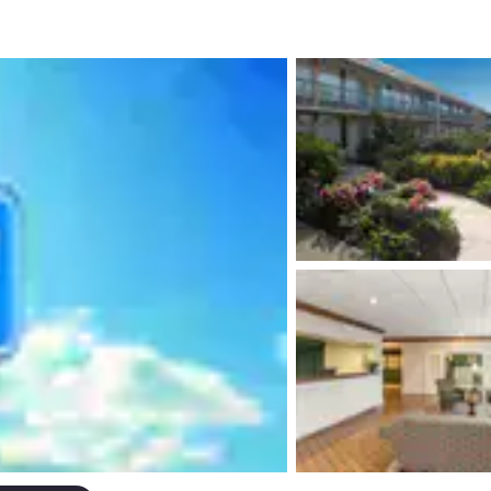
México
Mexico
Español
English
nd
Germany
España
English
Español
France
France
Français
English
Italia
Italy
Italiano
English
ngdom
India
New Zealan
English
English