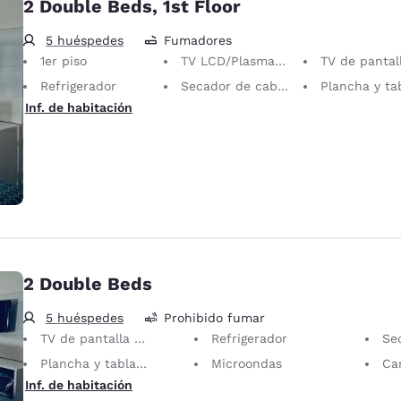
2 Double Beds, 1st Floor
5 huéspedes
Fumadores
1er piso
TV LCD/Plasma de 32 pulgadas
TV de pantalla pl
Refrigerador
Secador de cabello
Plancha y tabla de pla
Inf. de habitación
2 Double Beds
5 huéspedes
Prohibido fumar
TV de pantalla plana
Refrigerador
Sec
Plancha y tabla de planchar
Microondas
Can
Inf. de habitación