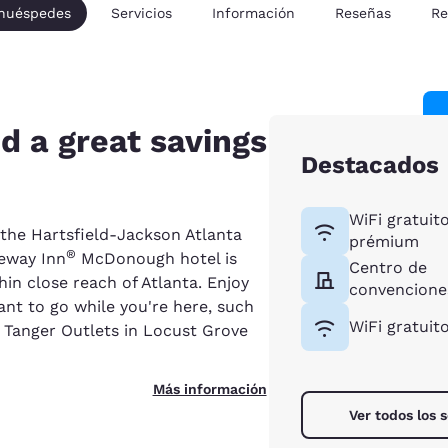
 huéspedes
Servicios
Información
Reseñas
Re
d a great savings
Destacados
WiFi gratuit
 the Hartsfield-Jackson Atlanta
prémium
®
deway Inn
McDonough hotel is
Centro de
hin close reach of Atlanta. Enjoy
convencione
nt to go while you're here, such
WiFi gratuit
, Tanger Outlets in Locust Grove
Más información
Ver todos los s