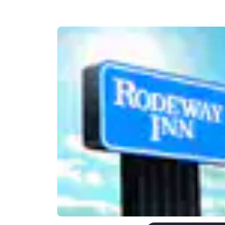
Canada
Français
Europa
Deutschla
Deutsch
Spain
English
Ireland
English
United Ki
English
Asia-Pacífico
Australia
English