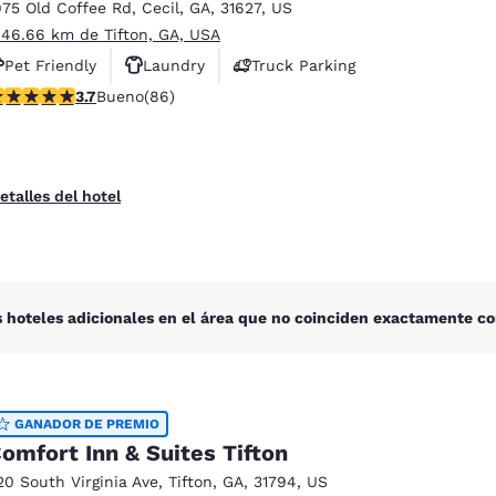
México
Mexico
975 Old Coffee Rd
,
Cecil
,
GA
,
31627
,
US
Español
English
 46.66 km de Tifton, GA, USA
Pet Friendly
Laundry
Truck Parking
alificación de 3.69 estrellas. Bueno. 86 reseñas
3.7
Bueno
(86)
nd
Germany
España
English
Español
France
France
etalles del hotel
Français
English
Italia
Italy
Italiano
English
 hoteles adicionales en el área que no coinciden exactamente co
ngdom
GANADOR DE PREMIO
India
New Zealan
omfort Inn & Suites Tifton
English
English
20 South Virginia Ave
,
Tifton
,
GA
,
31794
,
US