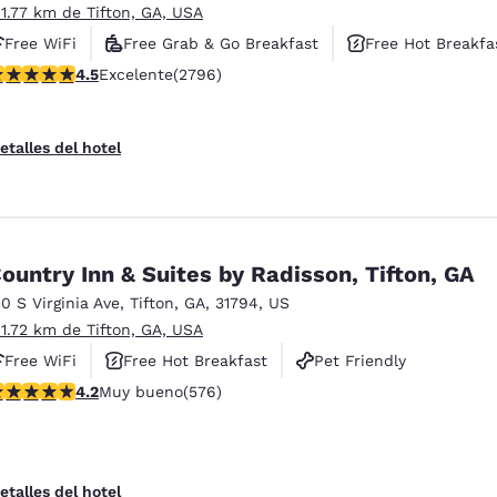
 1.77 km de Tifton, GA, USA
Free WiFi
Free Grab & Go Breakfast
Free Hot Breakfa
alificación de 4.53 estrellas. Excelente. 2796 reseñas
4.5
Excelente
(2796)
etalles del hotel
ountry Inn & Suites by Radisson, Tifton, GA
10 S Virginia Ave
,
Tifton
,
GA
,
31794
,
US
 1.72 km de Tifton, GA, USA
Free WiFi
Free Hot Breakfast
Pet Friendly
alificación de 4.15 estrellas. Muy bueno. 576 reseñas
4.2
Muy bueno
(576)
etalles del hotel