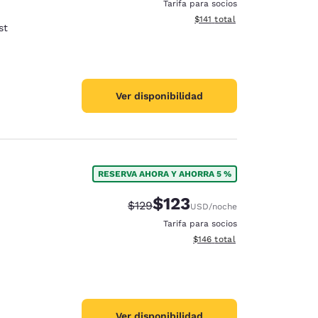
Tarifa para socios
Ver detalles del total estima
$141
total
st
Ver disponibilidad
RESERVA AHORA Y AHORRA 5 %
$123
Precio tachado:
Precio con descuento:
$129
USD
/noche
Tarifa para socios
Ver detalles del total estima
$146
total
Ver disponibilidad