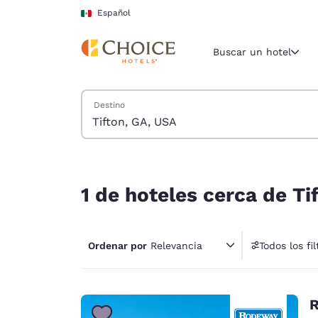
Carga completa
Pasar A Contenido Principal
Español
Buscar un hotel
Buscar hoteles
Destino
Región y ubicac
México
Español
1 de hoteles cerca de Tifton, GA, USA coinciden c
Selecciona t
1 de hoteles cerca de Ti
América
United Sta
English
Ordenar por
Relevancia
Todos los fil
1 fil
América L
Português
R