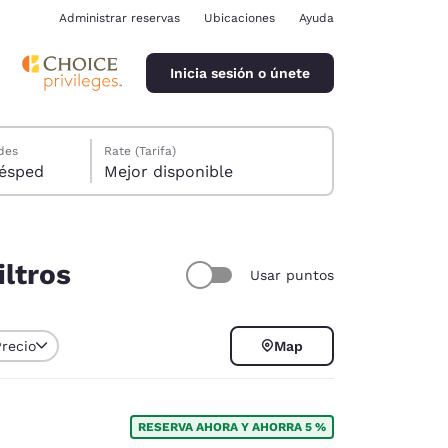
Administrar reservas
Ubicaciones
Ayuda
Inicia sesión o únete
des
Rate (Tarifa)
ión, 1 huésped
Mejor disponible
iltros
Usar puntos
ina
Precio
Map
RESERVA AHORA Y AHORRA 5 %