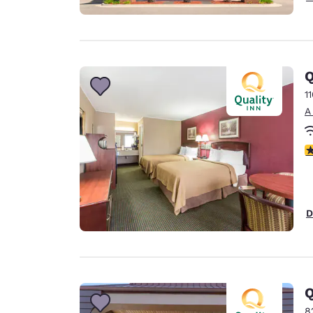
Q
1
A
c
D
Q
8