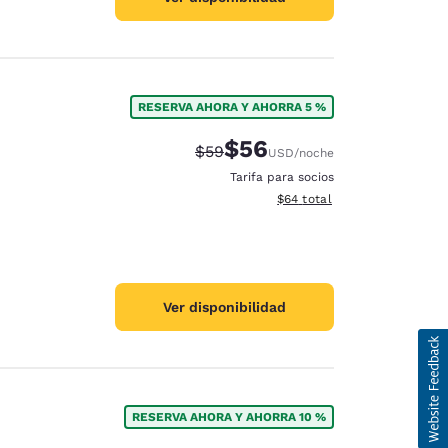
RESERVA AHORA Y AHORRA 5 %
$56
Precio tachado:
Precio con descuento:
$59
USD
/noche
Tarifa para socios
Ver detalles del total estim
$64
total
Ver disponibilidad
RESERVA AHORA Y AHORRA 10 %