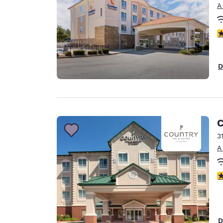
A
c
D
C
3
A
c
D