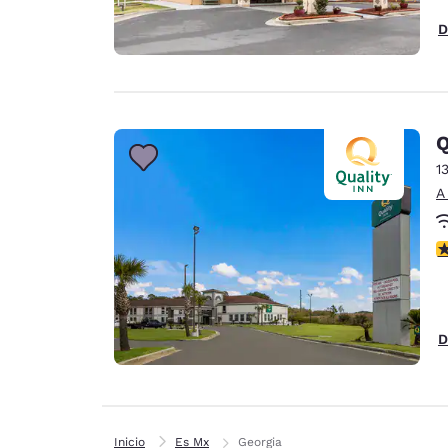
D
Q
1
A
c
D
Inicio
Es Mx
Georgia