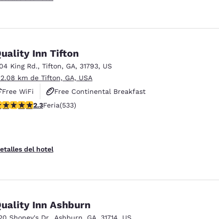
uality Inn Tifton
104 King Rd.
,
Tifton
,
GA
,
31793
,
US
 2.08 km de Tifton, GA, USA
Free WiFi
Free Continental Breakfast
alificación de 2.33 estrellas. Feria. 533 reseñas
2.3
Feria
(533)
Free Hot Breakfast
etalles del hotel
uality Inn Ashburn
20 Shoney's Dr.
,
Ashburn
,
GA
,
31714
,
US