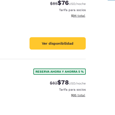
$76
Precio tachado:
Precio con descuento:
$85
USD
/noche
Tarifa para socios
Ver detalles del total estim
$94
total
Ver disponibilidad
RESERVA AHORA Y AHORRA 5 %
$78
Precio tachado:
Precio con descuento:
$82
USD
/noche
Tarifa para socios
Ver detalles del total estim
$95
total