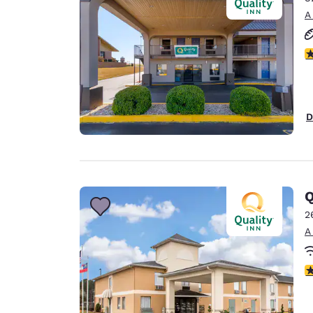
A
c
D
Q
2
A
c