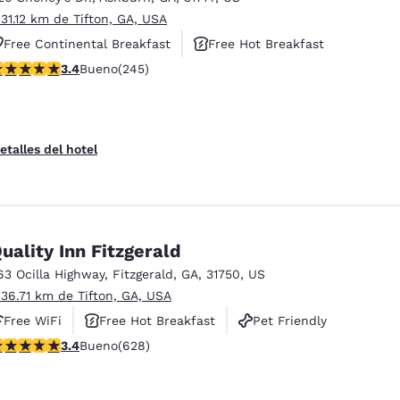
 31.12 km de Tifton, GA, USA
Free Continental Breakfast
Free Hot Breakfast
alificación de 3.37 estrellas. Bueno. 245 reseñas
3.4
Bueno
(245)
Pet Friendly
etalles del hotel
uality Inn Fitzgerald
63 Ocilla Highway
,
Fitzgerald
,
GA
,
31750
,
US
 36.71 km de Tifton, GA, USA
Free WiFi
Free Hot Breakfast
Pet Friendly
alificación de 3.36 estrellas. Bueno. 628 reseñas
3.4
Bueno
(628)