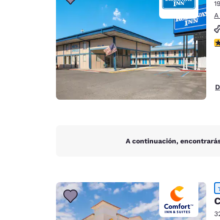
Canada
1
Français
A
Europa
c
Deutschla
Deutsch
Spain
D
English
Ireland
English
A continuación, encontrarás
United Ki
English
Asia-Pacífico
Australia
C
English
3