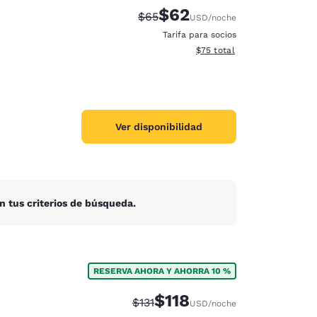
$62
Precio tachado:
Precio con descuento:
$65
USD
/noche
Tarifa para socios
Ver detalles del total estim
$75
total
Ver disponibilidad
n tus criterios de búsqueda.
RESERVA AHORA Y AHORRA 10 %
d
$118
Precio tachado:
Precio con descuento:
$131
USD
/noche