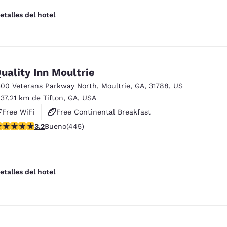
etalles del hotel
uality Inn Moultrie
300 Veterans Parkway North
,
Moultrie
,
GA
,
31788
,
US
 37.21 km de Tifton, GA, USA
Free WiFi
Free Continental Breakfast
alificación de 3.2 estrellas. Bueno. 445 reseñas
3.2
Bueno
(445)
Free Hot Breakfast
etalles del hotel