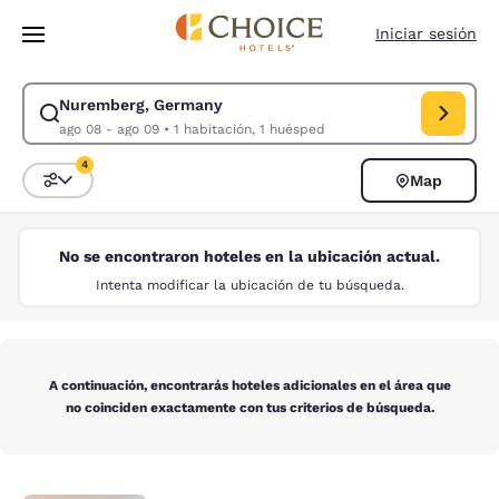
Carga completa
Pasar A Contenido Principal
Iniciar sesión
Nuremberg, Germany
Modificar la búsqueda de Nuremberg, Germany. Fecha de check-in ago 
ago 08 - ago 09
•
1 habitación, 1 huésped
4
Map
Ordenar y filtrar
4 filtros seleccionados actualmente
No se encontraron hoteles en la ubicación actual.
Intenta modificar la ubicación de tu búsqueda.
A continuación, encontrarás hoteles adicionales en el área que
no coinciden exactamente con tus criterios de búsqueda.