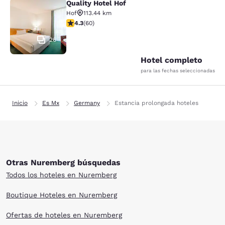
Quality Hotel Hof
Quality Hotel Hof
Hof
113.44 km
calificación de 4.35 estrellas. Excelente. 60 reseñas
4.3
(
60
)
26
Hotel completo
para las fechas seleccionadas
Inicio
Es Mx
Germany
Estancia prolongada hoteles
Otras Nuremberg búsquedas
Todos los hoteles en Nuremberg
Boutique Hoteles en Nuremberg
Ofertas de hoteles en Nuremberg