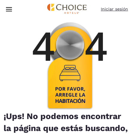
Carga completa
Pasar A Contenido Principal
Iniciar sesión
¡Ups! No podemos encontrar
la página que estás buscando,