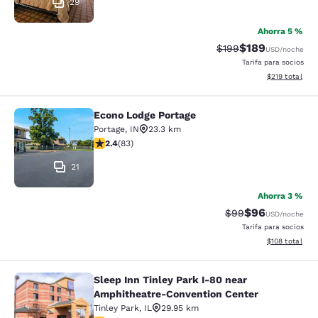
29
Ahorra 5 %
$189
Precio tachado:
Precio con desc
$199
USD
/noche
Tarifa para socios
Ver detalles d
$219
total
Econo Lodge Portage
Econo Lodge Portage
Portage
,
IN
23.3 km
calificación de 2.35 estrellas. Feria. 83 reseñas
2.4
(
83
)
21
Ahorra 3 %
$96
Precio tachado:
Precio con des
$99
USD
/noche
Tarifa para socios
Ver detalles d
$108
total
Sleep Inn Tinley Park I-80 near
Sleep Inn Tinley Park I-80 near Am
Amphitheatre-Convention Center
Tinley Park
,
IL
29.95 km