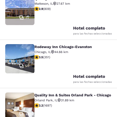
Quality Inn & Suites Matteson near 
Matteson
,
IL
27.67 km
calificación de 2.87 estrellas. Feria. 809 reseñas
2.9
(
809
)
32
Hotel completo
para las fechas seleccionadas
Rodeway Inn Chicago-Evanston
Rodeway Inn Chicago-Evanston
Chicago
,
IL
44.66 km
calificación de 3.47 estrellas. Bueno. 351 reseñas
3.5
(
351
)
20
Hotel completo
para las fechas seleccionadas
Quality Inn & Suites Orland Park - Chicago
Quality Inn & Suites Orland Park - 
Orland Park
,
IL
31.89 km
calificación de 3.22 estrellas. Bueno. 1697 reseñas
3.2
(
1697
)
48