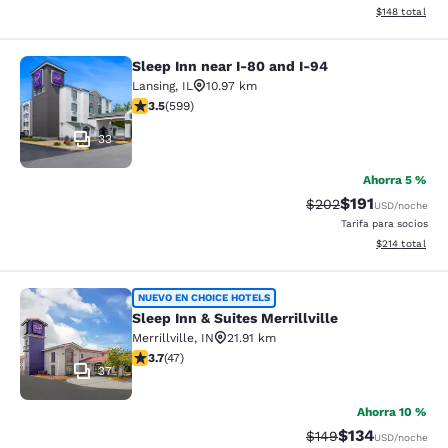
Ver detalles d
$148
total
Sleep Inn near I-80 and I-94
Sleep Inn near I-80 and I-94
Lansing
,
IL
10.97 km
calificación de 3.54 estrellas. Bueno. 599 reseñas
3.5
(
599
)
33
Ahorra 5 %
$191
Precio tachado:
Precio con des
$202
USD
/noche
Tarifa para socios
Ver detalles d
$214
total
Sleep Inn & Suites Merrillville
NUEVO EN CHOICE HOTELS
Sleep Inn & Suites Merrillville
Merrillville
,
IN
21.91 km
calificación de 3.68 estrellas. Bueno. 47 reseñas
3.7
(
47
)
37
Ahorra 10 %
$134
Precio tachado:
Precio con desc
$149
USD
/noche