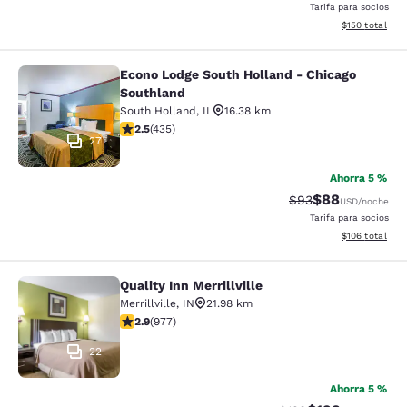
Tarifa para socios
Ver detalles d
$150
total
Econo Lodge South Holland - Chicago
Econo Lodge South Holland - Chica
Southland
South Holland
,
IL
16.38 km
calificación de 2.47 estrellas. Feria. 435 reseñas
2.5
(
435
)
27
Ahorra 5 %
$88
Precio tachado:
Precio con des
$93
USD
/noche
Tarifa para socios
Ver detalles d
$106
total
Quality Inn Merrillville
Quality Inn Merrillville
Merrillville
,
IN
21.98 km
calificación de 2.9 estrellas. Feria. 977 reseñas
2.9
(
977
)
22
Ahorra 5 %