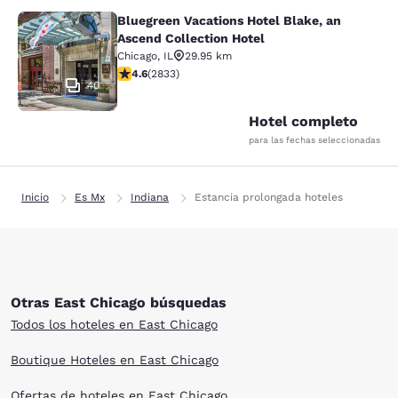
Bluegreen Vacations Hotel Blake, an
Bluegreen Vacations Hotel Blake, an
Ascend Collection Hotel
Chicago
,
IL
29.95 km
calificación de 4.59 estrellas. Excelente. 2833 reseña
4.6
(
2833
)
40
Hotel completo
para las fechas seleccionadas
Inicio
Es Mx
Indiana
Estancia prolongada hoteles
Otras East Chicago búsquedas
Todos los hoteles en East Chicago
Boutique Hoteles en East Chicago
Ofertas de hoteles en East Chicago