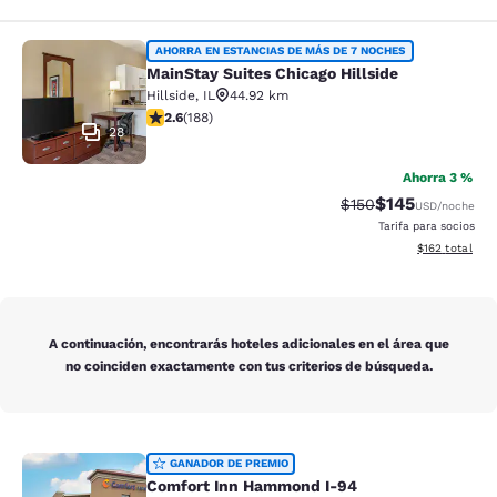
MainStay Suites Chicago Hillside
AHORRA EN ESTANCIAS DE MÁS DE 7 NOCHES
MainStay Suites Chicago Hillside
Hillside
,
IL
44.92 km
calificación de 2.63 estrellas. Feria. 188 reseñas
2.6
(
188
)
28
Ahorra 3 %
$145
Precio tachado:
Precio con desc
$150
USD
/noche
Tarifa para socios
Ver detalles d
$162
total
A continuación, encontrarás hoteles adicionales en el área que
no coinciden exactamente con tus criterios de búsqueda.
Comfort Inn Hammond I-94
GANADOR DE PREMIO
Comfort Inn Hammond I-94