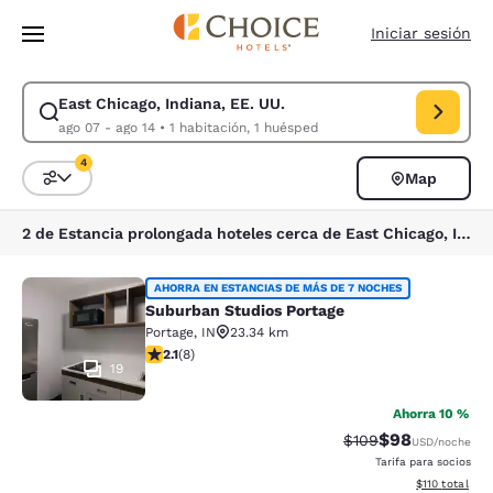
Carga completa
Pasar A Contenido Principal
Iniciar sesión
East Chicago, Indiana, EE. UU.
Modificar la búsqueda de East Chicago, Indiana, EE. UU.. Fecha de chec
ago 07 - ago 14
•
1 habitación, 1 huésped
4
Map
Ordenar y filtrar
4 filtros seleccionados actualmente
2 de Estancia prolongada hoteles cerca de East Chicago, Indiana, EE. UU. coinciden con tus filtros
Suburban Studios Portage
AHORRA EN ESTANCIAS DE MÁS DE 7 NOCHES
Suburban Studios Portage
Portage
,
IN
23.34 km
calificación de 2.12 estrellas. Feria. 8 reseñas
2.1
(
8
)
19
Ahorra 10 %
$98
Precio tachado:
Precio con des
$109
USD
/noche
Tarifa para socios
Ver detalles d
$110
total