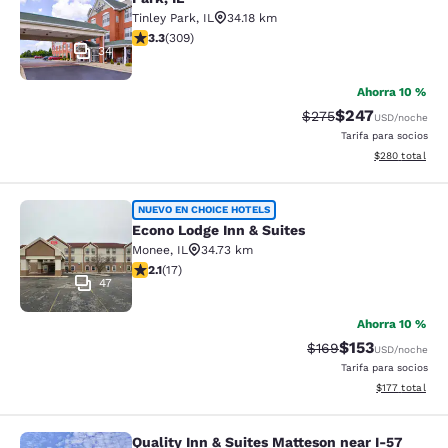
Tinley Park
,
IL
34.18 km
calificación de 3.33 estrellas. Bueno. 309 reseñas
3.3
(
309
)
34
Ahorra 10 %
$247
Precio tachado:
Precio con desc
$275
USD
/noche
Tarifa para socios
Ver detalles de
$280
total
Econo Lodge Inn & Suites
NUEVO EN CHOICE HOTELS
Econo Lodge Inn & Suites
Monee
,
IL
34.73 km
calificación de 2.12 estrellas. Feria. 17 reseñas
2.1
(
17
)
47
Ahorra 10 %
$153
Precio tachado:
Precio con desc
$169
USD
/noche
Tarifa para socios
Ver detalles d
$177
total
Quality Inn & Suites Matteson near I-57