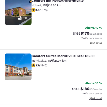
Comfort Inn Hobart-Merrillville
Comfort Inn Hobart-Merrillville
Hobart
,
IN
18.86 km
calificación de 3.28 estrellas. Bueno. 1078 reseñas
3.3
(
1078
)
29
Ahorra 10 %
$179
Precio tachado:
Precio con desc
$199
USD
/noche
Tarifa para socios
Ver detalles d
$201
total
Comfort Suites Merrillville near US 30
Comfort Suites Merrillville near US 
Merrillville
,
IN
21.97 km
calificación de 3.7 estrellas. Bueno. 1542 reseñas
3.7
(
1542
)
35
Ahorra 10 %
$180
Precio tachado:
Precio con desc
$200
USD
/noche
Tarifa para socios
Ver detalles de
$202
total