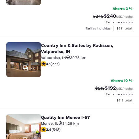
Ahorra 3 %
$240
Precio tachado:
Precio con desc
$248
USD
/noche
Tarifa para socios
Ver detalles d
Tarifas incluidas
$281
total
Country Inn & Suites by Radisson,
Country Inn & Suites by Radisson, Va
Valparaiso, IN
Valparaiso
,
IN
39.78 km
calificación de 4.14 estrellas. Muy bueno. 277 reseñas
4.1
(
277
)
22
Ahorra 10 %
$192
Precio tachado:
Precio con desc
$213
USD
/noche
Tarifa para socios
Ver detalles d
$215
total
Quality Inn Monee I-57
Quality Inn Monee I-57
Monee
,
IL
34.26 km
calificación de 3.43 estrellas. Bueno. 548 reseñas
3.4
(
548
)