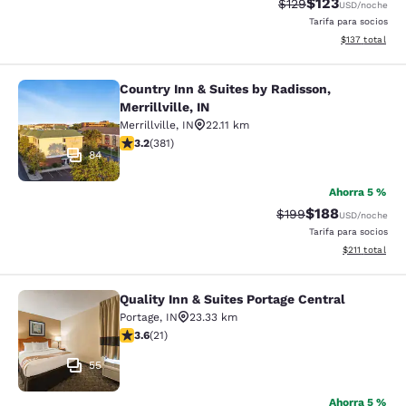
$123
Precio tachado:
Precio con desc
$129
USD
/noche
Tarifa para socios
Ver detalles d
$137
total
Country Inn & Suites by Radisson,
Country Inn & Suites by Radisson, Mer
Merrillville, IN
Merrillville
,
IN
22.11 km
calificación de 3.18 estrellas. Bueno. 381 reseñas
3.2
(
381
)
84
Ahorra 5 %
$188
Precio tachado:
Precio con desc
$199
USD
/noche
Tarifa para socios
Ver detalles d
$211
total
Quality Inn & Suites Portage Central
Quality Inn & Suites Portage Central
Portage
,
IN
23.33 km
calificación de 3.62 estrellas. Bueno. 21 reseñas
3.6
(
21
)
55
Ahorra 5 %