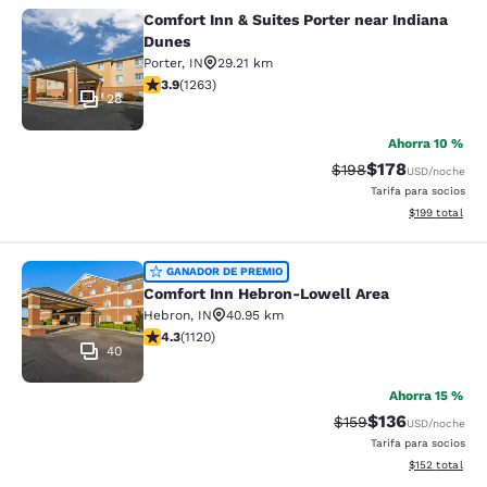
Comfort Inn & Suites Porter near Indiana
Comfort Inn & Suites Porter near In
Dunes
Porter
,
IN
29.21 km
calificación de 3.92 estrellas. Bueno. 1263 reseñas
3.9
(
1263
)
28
Ahorra 10 %
$178
Precio tachado:
Precio con desc
$198
USD
/noche
Tarifa para socios
Ver detalles d
$199
total
Comfort Inn Hebron-Lowell Area
GANADOR DE PREMIO
Comfort Inn Hebron-Lowell Area
Hebron
,
IN
40.95 km
calificación de 4.3 estrellas. Excelente. 1120 reseñas
4.3
(
1120
)
40
Ahorra 15 %
$136
Precio tachado:
Precio con desc
$159
USD
/noche
Tarifa para socios
Ver detalles d
$152
total