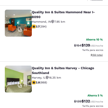
Quality Inn & Suites Hammond Near I-
Quality Inn & Suites Hammond Near
8090
Hammond
,
IN
7.95 km
calificación de 3.71 estrellas. Bueno. 394 reseñas
3.7
(
394
)
55
Ahorra 10 %
$139
Precio tachado:
Precio con desc
$154
USD
/noche
Tarifa para socios
Ver detalles d
$156
total
Quality Inn & Suites Harvey - Chicago
Quality Inn & Suites Harvey - Chica
Southland
Harvey
,
IL
16.35 km
calificación de 2.82 estrellas. Feria. 868 reseñas
2.8
(
868
)
44
Ahorra 5 %
$132
Precio tachado:
Precio con desc
$139
USD
/noche
Tarifa para socios