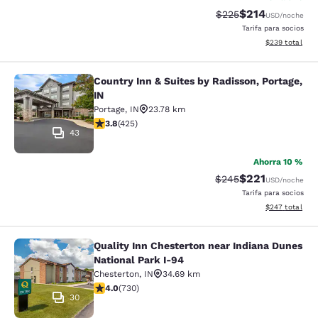
$214
Precio tachado:
Precio con desc
$225
USD
/noche
Tarifa para socios
Ver detalles de
$239
total
Country Inn & Suites by Radisson, Portage,
Country Inn & Suites by Radisson, Po
IN
Portage
,
IN
23.78 km
calificación de 3.79 estrellas. Bueno. 425 reseñas
3.8
(
425
)
43
Ahorra 10 %
$221
Precio tachado:
Precio con desc
$245
USD
/noche
Tarifa para socios
Ver detalles de
$247
total
Quality Inn Chesterton near Indiana Dunes
Quality Inn Chesterton near Indiana
National Park I-94
Chesterton
,
IN
34.69 km
calificación de 4.04 estrellas. Muy bueno. 730 reseñas
4.0
(
730
)
30