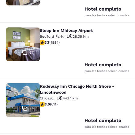
Hotel completo
para las fechas seleccionadas
Sleep Inn Midway Airport
Sleep Inn Midway Airport
Bedford Park
,
IL
28.09 km
calificación de 3.71 estrellas. Bueno. 1884 reseñas
3.7
(
1884
)
37
Hotel completo
para las fechas seleccionadas
Rodeway Inn Chicago North Shore -
Rodeway Inn Chicago North Shore -
Lincolnwood
Chicago
,
IL
44.17 km
calificación de 2.98 estrellas. Feria. 611 reseñas
3.0
(
611
)
24
Hotel completo
para las fechas seleccionadas