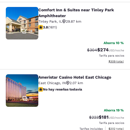
Comfort Inn & Suites near Tinley Park
Comfort Inn & Suites near Tinley P
Amphitheater
Tinley Park
,
IL
29.87 km
calificación de 3.8 estrellas. Bueno. 1611 reseñas
3.8
(
1611
)
38
Ahorra 10 %
$274
Precio tachado:
Precio con desc
$304
USD
/noche
Tarifa para socios
Ver detalles de
$309
total
Ameristar Casino Hotel East Chicago
Ameristar Casino Hotel East Chicag
East Chicago
,
IN
2.07 km
No hay reseñas todavía
No hay reseñas todavía
11
Ahorra 19 %
$181
Precio tachado:
Precio con des
$223
USD
/noche
Tarifa para socios
Ver detalles de
Tarifas incluidas
$202
total