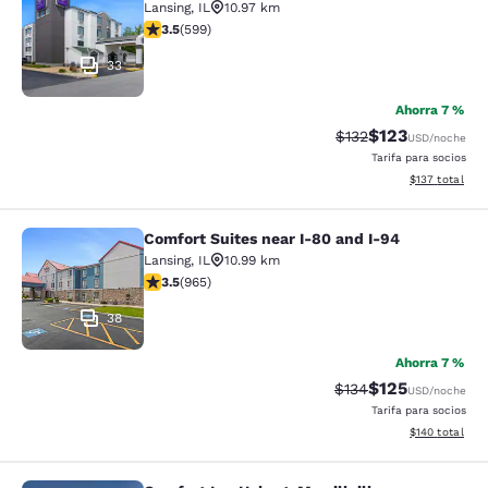
Lansing
,
IL
10.97 km
calificación de 3.54 estrellas. Bueno. 599 reseñas
3.5
(
599
)
33
Ahorra 7 %
$123
Precio tachado:
Precio con desc
$132
USD
/noche
Tarifa para socios
Ver detalles d
$137
total
Comfort Suites near I-80 and I-94
Comfort Suites near I-80 and I-94
Lansing
,
IL
10.99 km
calificación de 3.5 estrellas. Bueno. 965 reseñas
3.5
(
965
)
38
Ahorra 7 %
$125
Precio tachado:
Precio con desc
$134
USD
/noche
Tarifa para socios
Ver detalles d
$140
total