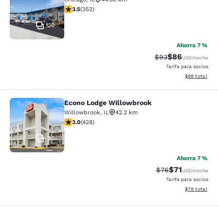
calificación de 3.47 estrellas. Bueno. 352 reseñas
3.5
(
352
)
20
Ahorra 7 %
$86
Precio tachado:
Precio con des
$93
USD
/noche
Tarifa para socios
Ver detalles d
$98
total
Econo Lodge Willowbrook
Econo Lodge Willowbrook
Willowbrook
,
IL
42.2 km
calificación de 2.99 estrellas. Feria. 428 reseñas
3.0
(
428
)
30
Ahorra 7 %
$71
Precio tachado:
Precio con de
$76
USD
/noche
Tarifa para socios
Ver detalles d
$78
total