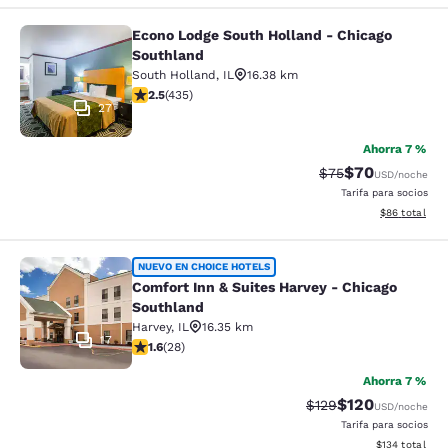
Econo Lodge South Holland - Chicago
Econo Lodge South Holland - Chica
Southland
South Holland
,
IL
16.38 km
calificación de 2.47 estrellas. Feria. 435 reseñas
2.5
(
435
)
27
Ahorra 7 %
$70
Precio tachado:
Precio con des
$75
USD
/noche
Tarifa para socios
Ver detalles d
$86
total
Comfort Inn & Suites Harvey - Chic
NUEVO EN CHOICE HOTELS
Comfort Inn & Suites Harvey - Chicago
Southland
Harvey
,
IL
16.35 km
17
calificación de 1.61 estrellas. Feria. 28 reseñas
1.6
(
28
)
Ahorra 7 %
$120
Precio tachado:
Precio con desc
$129
USD
/noche
Tarifa para socios
Ver detalles d
$134
total