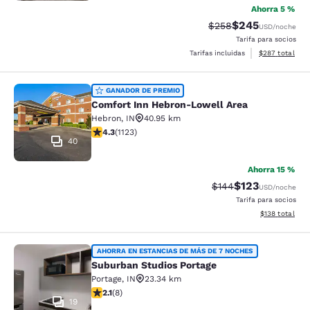
Ahorra 5 %
$245
Precio tachado:
Precio con desc
$258
USD
/noche
Tarifa para socios
Ver detalles de
Tarifas incluidas
$287
total
Comfort Inn Hebron-Lowell Area
GANADOR DE PREMIO
Comfort Inn Hebron-Lowell Area
Hebron
,
IN
40.95 km
calificación de 4.3 estrellas. Excelente. 1123 reseñas
4.3
(
1123
)
40
Ahorra 15 %
$123
Precio tachado:
Precio con desc
$144
USD
/noche
Tarifa para socios
Ver detalles d
$138
total
Suburban Studios Portage
AHORRA EN ESTANCIAS DE MÁS DE 7 NOCHES
Suburban Studios Portage
Portage
,
IN
23.34 km
calificación de 2.12 estrellas. Feria. 8 reseñas
2.1
(
8
)
19