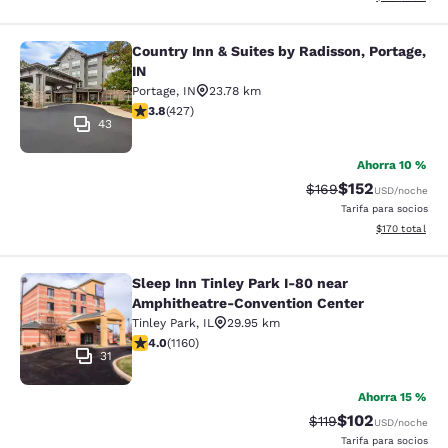
Country Inn & Suites by Radisson, Portage,
Country Inn & Suites by Radisson, Po
IN
Portage
,
IN
23.78 km
calificación de 3.78 estrellas. Bueno. 427 reseñas
3.8
(
427
)
43
Ahorra 10 %
$152
Precio tachado:
Precio con desc
$169
USD
/noche
Tarifa para socios
Ver detalles d
$170
total
Sleep Inn Tinley Park I-80 near
Sleep Inn Tinley Park I-80 near Am
Amphitheatre-Convention Center
Tinley Park
,
IL
29.95 km
calificación de 4.01 estrellas. Muy bueno. 1160 reseñas
4.0
(
1160
)
31
Ahorra 15 %
$102
Precio tachado:
Precio con desc
$119
USD
/noche
Tarifa para socios