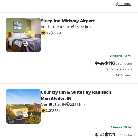
Ver detalles d
$115
total
Sleep Inn Midway Airport
Sleep Inn Midway Airport
Bedford Park
,
IL
28.09 km
calificación de 3.71 estrellas. Bueno. 1886 reseñas
3.7
(
1886
)
37
Ahorra 10 %
$116
Precio tachado:
Precio con des
$129
USD
/noche
Tarifa para socios
Ver detalles d
$136
total
Country Inn & Suites by Radisson,
Country Inn & Suites by Radisson, Mer
Merrillville, IN
Merrillville
,
IN
22.11 km
calificación de 3.19 estrellas. Bueno. 383 reseñas
3.2
(
383
)
84
Ahorra 15 %
$121
Precio tachado:
Precio con des
$142
USD
/noche