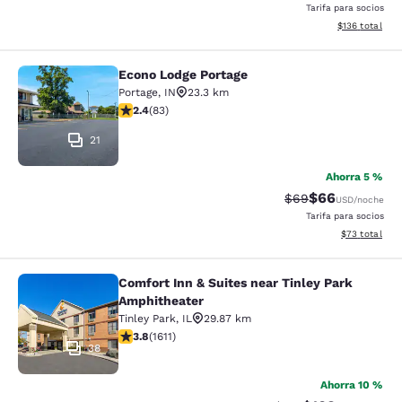
Tarifa para socios
Ver detalles d
$136
total
Econo Lodge Portage
Econo Lodge Portage
Portage
,
IN
23.3 km
calificación de 2.35 estrellas. Feria. 83 reseñas
2.4
(
83
)
21
Ahorra 5 %
$66
Precio tachado:
Precio con des
$69
USD
/noche
Tarifa para socios
Ver detalles d
$73
total
Comfort Inn & Suites near Tinley Park
Comfort Inn & Suites near Tinley P
Amphitheater
Tinley Park
,
IL
29.87 km
calificación de 3.8 estrellas. Bueno. 1611 reseñas
3.8
(
1611
)
38
Ahorra 10 %