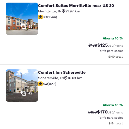
Comfort Suites Merrillville near US 30
Comfort Suites Merrillville near US 
Merrillville
,
IN
21.97 km
calificación de 3.7 estrellas. Bueno. 1544 reseñas
3.7
(
1544
)
35
Ahorra 10 %
$125
Precio tachado:
Precio con desc
$139
USD
/noche
Tarifa para socios
Ver detalles d
$140
total
Comfort Inn Schereville
Comfort Inn Schereville
Schererville
,
IN
16.63 km
calificación de 4.18 estrellas. Muy bueno. 827 reseñas
4.2
(
827
)
42
Ahorra 10 %
$170
Precio tachado:
Precio con desc
$189
USD
/noche
Tarifa para socios
Ver detalles d
$191
total