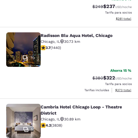
$237
Precio tachado:
Precio con desc
$249
USD
/noche
Tarifa para socios
Ver detalles d
$281
total
Radisson Blu Aqua Hotel, Chicago
Radisson Blu Aqua Hotel, Chicago
Chicago
,
IL
30.73 km
calificación de 3.67 estrellas. Bueno. 1440 reseñas
3.7
(
1440
)
70
Ahorra 15 %
$322
Precio tachado:
Precio con desc
$380
USD
/noche
Tarifa para socios
Ver detalles de
Tarifas incluidas
$373
total
Cambria Hotel Chicago Loop - Theatre
Cambria Hotel Chicago Loop - Theatr
District
Chicago
,
IL
30.89 km
calificación de 4.21 estrellas. Excelente. 3838 reseñas
4.2
(
3838
)
51