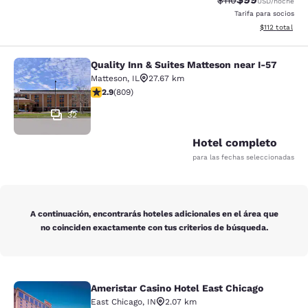
$110
USD
/noche
Tarifa para socios
Ver detalles d
$112
total
Quality Inn & Suites Matteson near I-57
Quality Inn & Suites Matteson near 
Matteson
,
IL
27.67 km
calificación de 2.87 estrellas. Feria. 809 reseñas
2.9
(
809
)
32
Hotel completo
para las fechas seleccionadas
A continuación, encontrarás hoteles adicionales en el área que
no coinciden exactamente con tus criterios de búsqueda.
Ameristar Casino Hotel East Chicago
Ameristar Casino Hotel East Chicag
East Chicago
,
IN
2.07 km