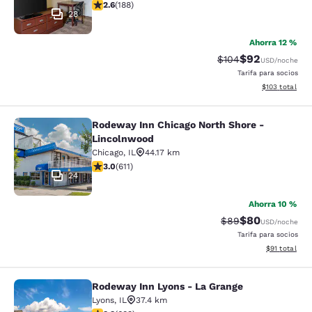
calificación de 2.63 estrellas. Feria. 188 reseñas
2.6
(
188
)
28
Ahorra 12 %
$92
Precio tachado:
Precio con des
$104
USD
/noche
Tarifa para socios
Ver detalles d
$103
total
Rodeway Inn Chicago North Shore -
Rodeway Inn Chicago North Shore -
Lincolnwood
Chicago
,
IL
44.17 km
calificación de 2.98 estrellas. Feria. 611 reseñas
3.0
(
611
)
24
Ahorra 10 %
$80
Precio tachado:
Precio con des
$89
USD
/noche
Tarifa para socios
Ver detalles 
$91
total
Rodeway Inn Lyons - La Grange
Rodeway Inn Lyons - La Grange
Lyons
,
IL
37.4 km