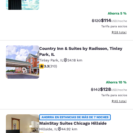
2
Ahorra 5 %
$114
Precio tachado:
Precio con des
$120
USD
/noche
Tarifa para socios
Ver detalles d
$128
total
Country Inn & Suites by Radisson, Tinley
Country Inn & Suites by Radisson, Ti
Park, IL
Tinley Park
,
IL
34.18 km
calificación de 3.32 estrellas. Bueno. 310 reseñas
3.3
(
310
)
34
Ahorra 10 %
$128
Precio tachado:
Precio con desc
$142
USD
/noche
Tarifa para socios
Ver detalles d
$145
total
MainStay Suites Chicago Hillside
AHORRA EN ESTANCIAS DE MÁS DE 7 NOCHES
MainStay Suites Chicago Hillside
Hillside
,
IL
44.92 km