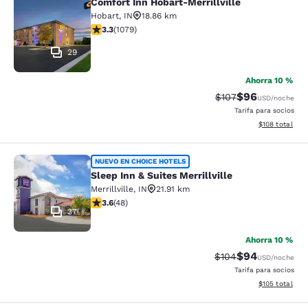
Comfort Inn Hobart-Merrillville
Comfort Inn Hobart-Merrillville
Hobart
,
IN
18.86 km
calificación de 3.28 estrellas. Bueno. 1079 reseñas
3.3
(
1079
)
29
Ahorra 10 %
$96
Precio tachado:
Precio con des
$107
USD
/noche
Tarifa para socios
Ver detalles d
$108
total
Sleep Inn & Suites Merrillville
NUEVO EN CHOICE HOTELS
Sleep Inn & Suites Merrillville
Merrillville
,
IN
21.91 km
calificación de 3.63 estrellas. Bueno. 48 reseñas
3.6
(
48
)
37
Ahorra 10 %
$94
Precio tachado:
Precio con des
$104
USD
/noche
Tarifa para socios
Ver detalles d
$105
total