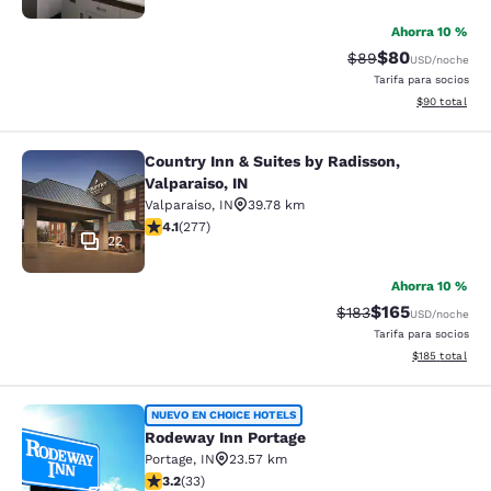
Ahorra 10 %
$80
Precio tachado:
Precio con des
$89
USD
/noche
Tarifa para socios
Ver detalles d
$90
total
Country Inn & Suites by Radisson,
Country Inn & Suites by Radisson, Va
Valparaiso, IN
Valparaiso
,
IN
39.78 km
calificación de 4.14 estrellas. Muy bueno. 277 reseñas
4.1
(
277
)
22
Ahorra 10 %
$165
Precio tachado:
Precio con desc
$183
USD
/noche
Tarifa para socios
Ver detalles d
$185
total
Rodeway Inn Portage
NUEVO EN CHOICE HOTELS
Rodeway Inn Portage
Portage
,
IN
23.57 km
calificación de 3.18 estrellas. Bueno. 33 reseñas
3.2
(
33
)