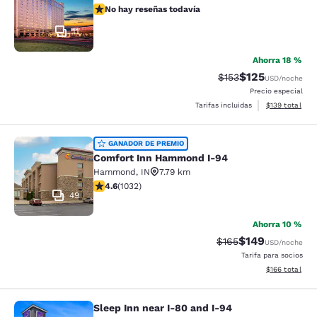
No hay reseñas todavía
No hay reseñas todavía
11
Ahorra 18 %
$125
Precio tachado:
Precio con desc
$153
USD
/noche
Precio especial
Ver detalles d
Tarifas incluidas
$139
total
Comfort Inn Hammond I-94
GANADOR DE PREMIO
Comfort Inn Hammond I-94
Hammond
,
IN
7.79 km
calificación de 4.56 estrellas. Excelente. 1032 reseñas
4.6
(
1032
)
49
Ahorra 10 %
$149
Precio tachado:
Precio con desc
$165
USD
/noche
Tarifa para socios
Ver detalles d
$166
total
Sleep Inn near I-80 and I-94
Sleep Inn near I-80 and I-94