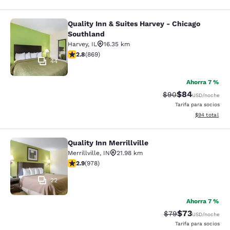
Quality Inn & Suites Harvey - Chicago
Quality Inn & Suites Harvey - Chica
Southland
Harvey
,
IL
16.35 km
calificación de 2.82 estrellas. Feria. 869 reseñas
2.8
(
869
)
44
Ahorra 7 %
$84
Precio tachado:
Precio con des
$90
USD
/noche
Tarifa para socios
Ver detalles d
$94
total
Quality Inn Merrillville
Quality Inn Merrillville
Merrillville
,
IN
21.98 km
calificación de 2.9 estrellas. Feria. 978 reseñas
2.9
(
978
)
22
Ahorra 7 %
$73
Precio tachado:
Precio con des
$79
USD
/noche
Tarifa para socios