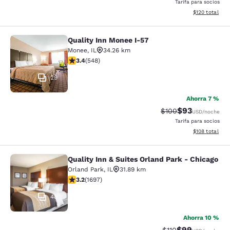
Tarifa para socios
Ver detalles d
$120
total
Quality Inn Monee I-57
Quality Inn Monee I-57
Monee
,
IL
34.26 km
calificación de 3.43 estrellas. Bueno. 548 reseñas
3.4
(
548
)
29
Ahorra 7 %
$93
Precio tachado:
Precio con des
$100
USD
/noche
Tarifa para socios
Ver detalles d
$108
total
Quality Inn & Suites Orland Park - Chicago
Quality Inn & Suites Orland Park - 
Orland Park
,
IL
31.89 km
calificación de 3.22 estrellas. Bueno. 1697 reseñas
3.2
(
1697
)
48
Ahorra 10 %
$99
Precio tachado:
Precio con des