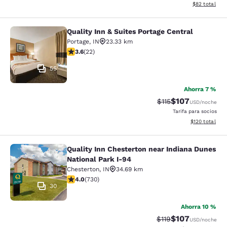
Ver detalles d
$82
total
Quality Inn & Suites Portage Central
Quality Inn & Suites Portage Central
Portage
,
IN
23.33 km
calificación de 3.64 estrellas. Bueno. 22 reseñas
3.6
(
22
)
55
Ahorra 7 %
$107
Precio tachado:
Precio con desc
$115
USD
/noche
Tarifa para socios
Ver detalles d
$120
total
Quality Inn Chesterton near Indiana Dunes
Quality Inn Chesterton near Indiana
National Park I-94
Chesterton
,
IN
34.69 km
calificación de 4.04 estrellas. Muy bueno. 730 reseñas
4.0
(
730
)
30
Ahorra 10 %
$107
Precio tachado:
Precio con desc
$119
USD
/noche