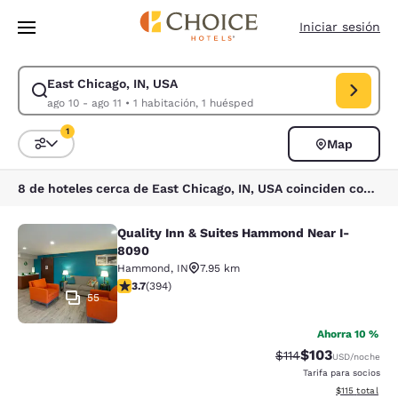
Carga completa
Pasar A Contenido Principal
Iniciar sesión
East Chicago, IN, USA
Modificar la búsqueda de East Chicago, IN, USA. Fecha de check-in ago
ago 10 - ago 11
•
1 habitación, 1 huésped
1
Map
Ordenar y filtrar
1 filtro seleccionado actualmente
8 de hoteles cerca de East Chicago, IN, USA coinciden con tus filtros
Quality Inn & Suites Hammond Near I-
Quality Inn & Suites Hammond Near
8090
Hammond
,
IN
7.95 km
calificación de 3.71 estrellas. Bueno. 394 reseñas
3.7
(
394
)
55
Ahorra 10 %
$103
Precio tachado:
Precio con desc
$114
USD
/noche
Tarifa para socios
Ver detalles d
$115
total