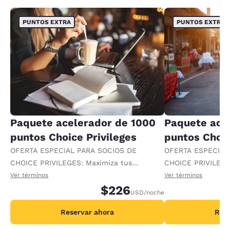
PUNTOS EXTRA
PUNTOS EXTRA
Paquete acelerador de 1000
Paquete ace
puntos Choice Privileges
puntos Choic
OFERTA ESPECIAL PARA SOCIOS DE
OFERTA ESPECIAL
CHOICE PRIVILEGES: Maximiza tus
CHOICE PRIVILEGE
recompensas al recibir 1000 puntos
recompensas al re
Ver términos
Ver términos
adicionales por noche.
$226
adicionales por no
USD
/noche
Reservar ahora
Rese