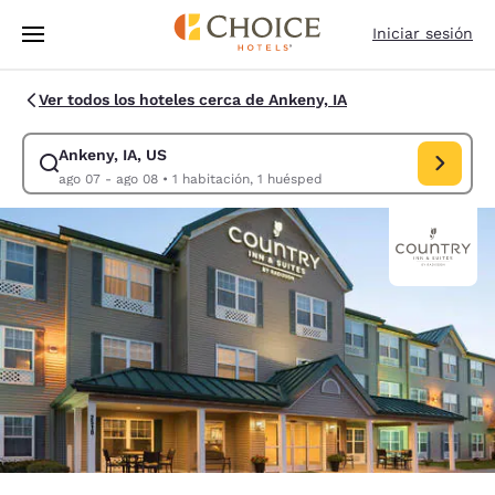
Carga completa
Pasar A Contenido Principal
Iniciar sesión
Ver todos los hoteles cerca de Ankeny, IA
Ankeny, IA, US
Modificar la búsqueda de Ankeny, IA, US. Fecha de check-in ago 07, Fe
ago 07 - ago 08
•
1 habitación, 1 huésped