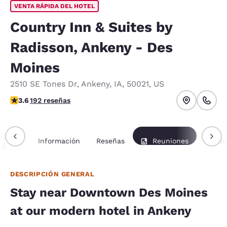
VENTA RÁPIDA DEL HOTEL
Country Inn & Suites by
Radisson, Ankeny - Des
Moines
2510 SE Tones Dr
,
Ankeny
,
IA
,
50021
,
US
calificación de 3.56 estrellas. Bueno.
3.6
192 reseñas
ipción
Información
Reseñas
Reuniones
Paque
al
DESCRIPCIÓN GENERAL
Stay near Downtown Des Moines
at our modern hotel in Ankeny