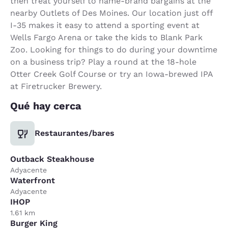
then treat yourself to name-brand bargains at the
nearby Outlets of Des Moines. Our location just off
I-35 makes it easy to attend a sporting event at
Wells Fargo Arena or take the kids to Blank Park
Zoo. Looking for things to do during your downtime
on a business trip? Play a round at the 18-hole
Otter Creek Golf Course or try an Iowa-brewed IPA
at Firetrucker Brewery.
Qué hay cerca
Restaurantes/bares
Outback Steakhouse
Adyacente
Waterfront
Adyacente
IHOP
1.61 km
Burger King