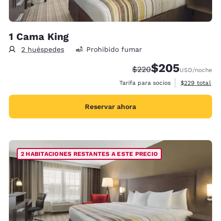
1 Cama King
2 huéspedes
Prohibido fumar
$205
Precio tachado:
Precio con descue
$220
USD
/noche
Ver detalles 
Tarifa para socios
$229
total
Reservar ahora
2 HABITACIONES RESTANTES A ESTE PRECIO