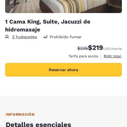
1 Cama King, Suite, Jacuzzi de
hidromasaje
2 huéspedes
Prohibido fumar
$219
Precio tachado:
Precio con descu
$235
USD
/noche
Ver detalles 
Tarifa para socios
$245
total
Reservar ahora
INFORMACIÓN
Detalles esenciales