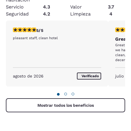
Servicio
4.3
Valor
3.7
Seguridad
4.2
Limpieza
4
calificación de 5 estrellas. Excepcional. 1 reseña
calificac
5/5
pleasant staff, clean hotel
Great 
Great loc
we had s
clean, b
decent.
agosto de 2026
julio d
Verificado
●
○
○
Mostrar todos los beneficios