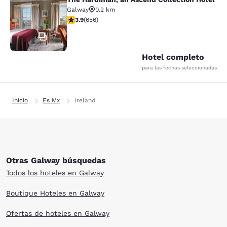
The Hardiman, an Ascend Collection
Galway
0.2 km
calificación de 3.88 estrellas. Bueno. 656 reseñas
3.9
(
656
)
17
Hotel completo
para las fechas seleccionadas
Inicio
Es Mx
Ireland
Otras Galway búsquedas
Todos los hoteles en Galway
Boutique Hoteles en Galway
Ofertas de hoteles en Galway