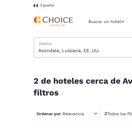
Carga completa
Pasar A Contenido Principal
Español
Buscar un hotel
Buscar hoteles
Destino
Región y ubicac
México
Español
2 de hoteles cerca de Avondale, Luisiana, EE. UU
Selecciona t
2 de hoteles cerca de Av
América
filtros
United Sta
English
Ordenar por
Relevancia
Todos los fil
América L
1 fil
Português