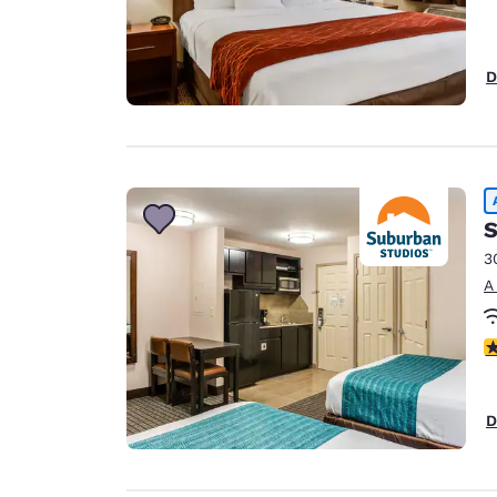
D
S
3
A
c
D