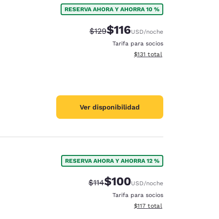
RESERVA AHORA Y AHORRA 10 %
$116
Precio tachado:
Precio con descuento:
$129
USD
/noche
Tarifa para socios
Ver detalles del total estima
$131
total
Ver disponibilidad
RESERVA AHORA Y AHORRA 12 %
$100
Precio tachado:
Precio con descuento:
$114
USD
/noche
d
Tarifa para socios
Ver detalles del total estima
$117
total