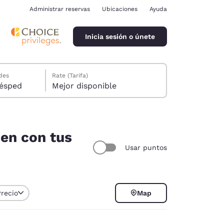
Administrar reservas
Ubicaciones
Ayuda
Inicia sesión o únete
des
Rate (Tarifa)
ión, 1 huésped
Mejor disponible
den con tus
Usar puntos
ina
Precio
Map