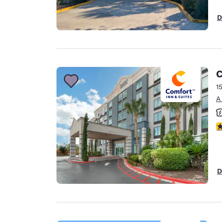
D
C
1
A
c
D