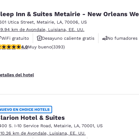
leep Inn & Suites Metairie - New Orleans We
601 Utica Street
,
Metairie
,
LA
,
70006
,
US
 9.94 km de Avondale, Luisiana, EE. UU.
WiFi gratuito
Desayuno caliente gratis
No fumadores
alificación de 4.01 estrellas. Muy bueno. 3393 reseñas
4.0
Muy bueno
(3393)
etalles del hotel
NUEVO EN CHOICE HOTELS
larion Hotel & Suites
400 S. I-10 Service Road
,
Metairie
,
LA
,
70001
,
US
 10.26 km de Avondale, Luisiana, EE. UU.