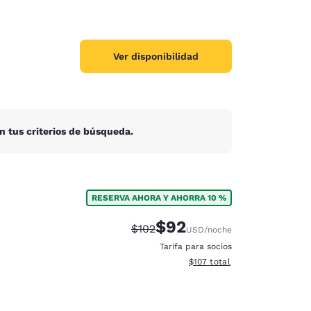
Ver disponibilidad
n tus criterios de búsqueda.
RESERVA AHORA Y AHORRA 10 %
$92
Precio tachado:
Precio con descuento:
$102
USD
/noche
Tarifa para socios
Ver detalles del total estima
$107
total