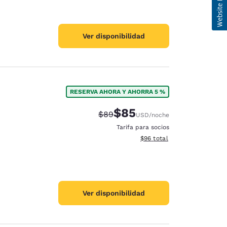
Ver disponibilidad
RESERVA AHORA Y AHORRA 5 %
$85
Precio tachado:
Precio con descuento:
$89
USD
/noche
Tarifa para socios
Ver detalles del total estim
$96
total
Ver disponibilidad