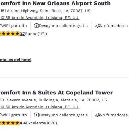
omfort Inn New Orleans Airport South
0151 Airline Highway
,
Saint Rose
,
LA
,
70087
,
US
 10.59 km de Avondale, Luisiana, EE. UU.
WiFi gratuito
Desayuno caliente gratis
No fumadores
alificación de 3.7 estrellas. Bueno. 1171 reseñas
3.7
Bueno
(1171)
etalles del hotel
omfort Inn & Suites At Copeland Tower
601 Severn Avenue
,
Building A
,
Metairie
,
LA
,
70002
,
US
 10.56 km de Avondale, Luisiana, EE. UU.
WiFi gratuito
Desayuno caliente gratis
No fumadores
alificación de 4.38 estrellas. Excelente. 1070 reseñas
4.4
Excelente
(1070)