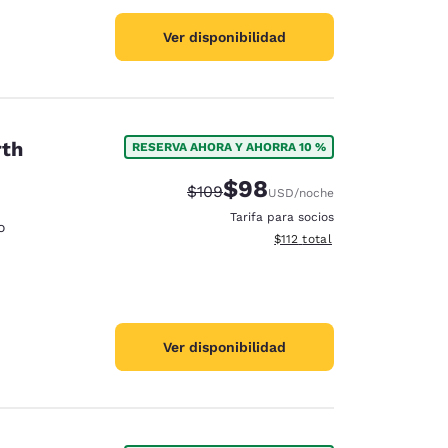
Ver disponibilidad
rth
RESERVA AHORA Y AHORRA 10 %
$98
Precio tachado:
Precio con descuento:
$109
USD
/noche
Tarifa para socios
o
Ver detalles del total estima
$112
total
Ver disponibilidad