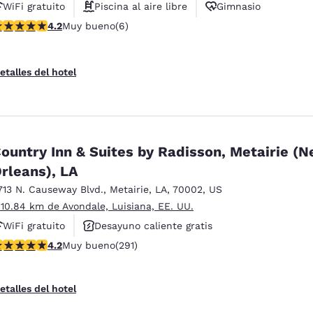
WiFi gratuito
Piscina al aire libre
Gimnasio
alificación de 4.17 estrellas. Muy bueno. 6 reseñas
4.2
Muy bueno
(6)
etalles del hotel
ountry Inn & Suites by Radisson, Metairie (
rleans), LA
713 N. Causeway Blvd.
,
Metairie
,
LA
,
70002
,
US
 10.84 km de Avondale, Luisiana, EE. UU.
WiFi gratuito
Desayuno caliente gratis
alificación de 4.16 estrellas. Muy bueno. 291 reseñas
4.2
Muy bueno
(291)
Piscina al aire libre
etalles del hotel