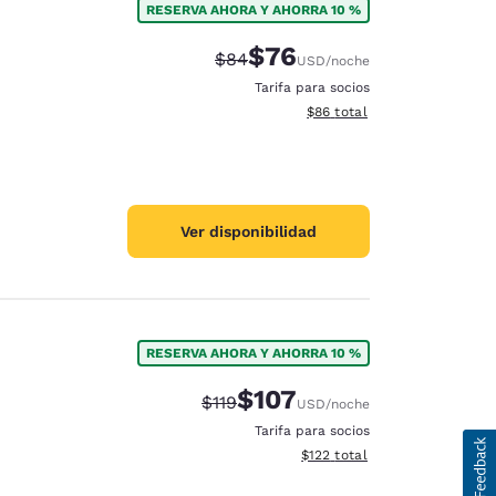
RESERVA AHORA Y AHORRA 10 %
$76
Precio tachado:
Precio con descuento:
$84
USD
/noche
Tarifa para socios
Ver detalles del total estim
$86
total
Ver disponibilidad
RESERVA AHORA Y AHORRA 10 %
$107
Precio tachado:
Precio con descuento:
$119
USD
/noche
Tarifa para socios
Ver detalles del total estima
$122
total