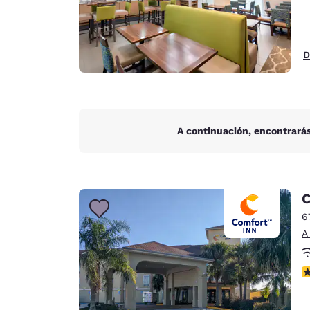
D
A continuación, encontrarás
C
6
A
c