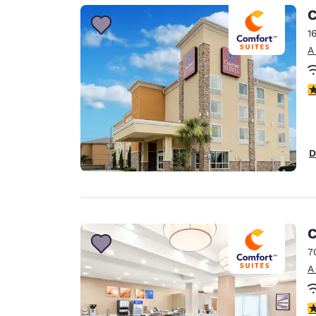
Canada
C
Français
1
Europa
A
Deutschla
Deutsch
c
Spain
English
D
Ireland
English
United Ki
English
C
Asia-Pacífico
7
A
Australia
English
c