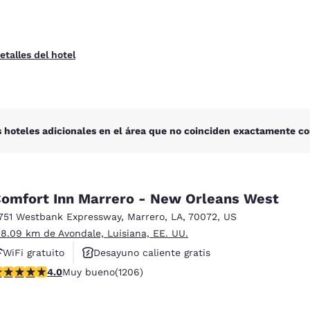
etalles del hotel
 hoteles adicionales en el área que no coinciden exactamente co
omfort Inn Marrero - New Orleans West
751 Westbank Expressway
,
Marrero
,
LA
,
70072
,
US
 8.09 km de Avondale, Luisiana, EE. UU.
WiFi gratuito
Desayuno caliente gratis
alificación de 4.03 estrellas. Muy bueno. 1206 reseñas
4.0
Muy bueno
(1206)
Piscina al aire libre