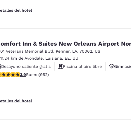
etalles del hotel
omfort Inn & Suites New Orleans Airport No
501 Veterans Memorial Blvd
,
Kenner
,
LA
,
70062
,
US
 11.24 km de Avondale, Luisiana, EE. UU.
Desayuno caliente gratis
Piscina al aire libre
Gimnasi
alificación de 3.92 estrellas. Bueno. 952 reseñas
3.9
Bueno
(952)
etalles del hotel