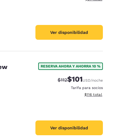
Ver disponibilidad
New
RESERVA AHORA Y AHORRA 10 %
$101
Precio tachado:
Precio con descuento:
$112
USD
/noche
Tarifa para socios
Ver detalles del total estima
$116
total
Ver disponibilidad