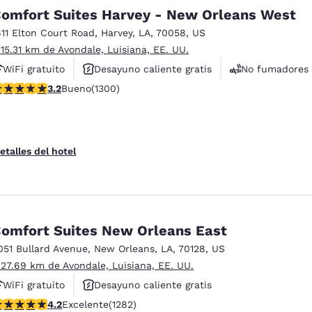
México
Mexico
omfort Suites Harvey - New Orleans West
Español
English
611 Elton Court Road
,
Harvey
,
LA
,
70058
,
US
 15.31 km de Avondale, Luisiana, EE. UU.
nd
Germany
España
WiFi gratuito
Desayuno caliente gratis
No fumadores
English
Español
alificación de 3.22 estrellas. Bueno. 1300 reseñas
3.2
Bueno
(1300)
France
France
Français
English
etalles del hotel
Italia
Italy
Italiano
English
ngdom
omfort Suites New Orleans East
051 Bullard Avenue
,
New Orleans
,
LA
,
70128
,
US
 27.69 km de Avondale, Luisiana, EE. UU.
India
New Zealan
English
English
WiFi gratuito
Desayuno caliente gratis
alificación de 4.2 estrellas. Excelente. 1282 reseñas
4.2
Excelente
(1282)
Piscina al aire libre