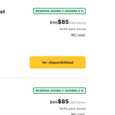
st
RESERVA AHORA Y AHORRA 5 %
$85
Precio tachado:
Precio con descuento:
$90
USD
/noche
Tarifa para socios
Ver detalles del total estim
$97
total
Ver disponibilidad
RESERVA AHORA Y AHORRA 5 %
$85
Precio tachado:
Precio con descuento:
$89
USD
/noche
Tarifa para socios
Ver detalles del total estim
$97
total