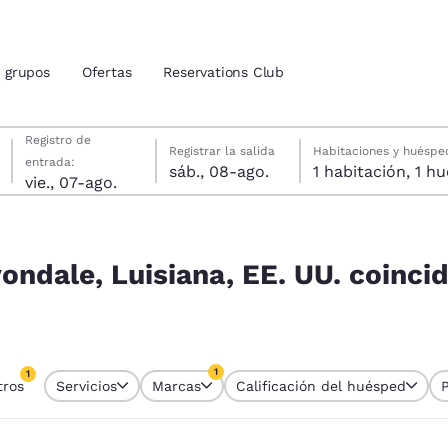
grupos
Ofertas
Reservations Club
viernes, 7 de agosto
sábado, 8 de agosto
sábado, 8 de agosto fecha de check-out seleccionada
viernes, 7 de agosto fecha de check-in seleccionada
Registro de
Registrar la salida
Habitaciones y huéspe
entrada:
sáb., 08-ago.
1 habitac
ión actuales
vie., 07-ago.
. coinciden con tus filtros
u idioma preferido
ondale, Luisiana, EE. UU. coinci
tes
Estados Unidos
América Lat
Español
Español
1
1
tros
Servicios
Marcas
Calificación del huésped
atina
Latin America
Canada
tro seleccionado actualmente
English
English
1 filtro seleccionado actualmente