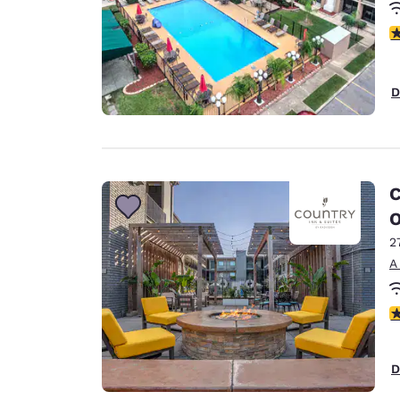
c
D
C
O
2
A
c
D