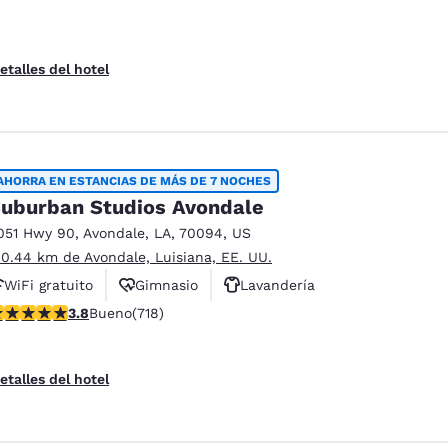
etalles del hotel
AHORRA EN ESTANCIAS DE MÁS DE 7 NOCHES
uburban Studios Avondale
051 Hwy 90
,
Avondale
,
LA
,
70094
,
US
 0.44 km de Avondale, Luisiana, EE. UU.
WiFi gratuito
Gimnasio
Lavandería
alificación de 3.81 estrellas. Bueno. 718 reseñas
3.8
Bueno
(718)
etalles del hotel