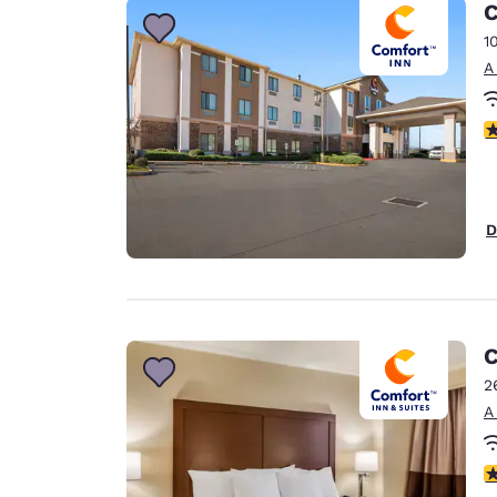
C
1
A
c
D
C
2
A
c