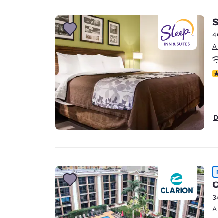
S
4
A
c
D
C
3
A