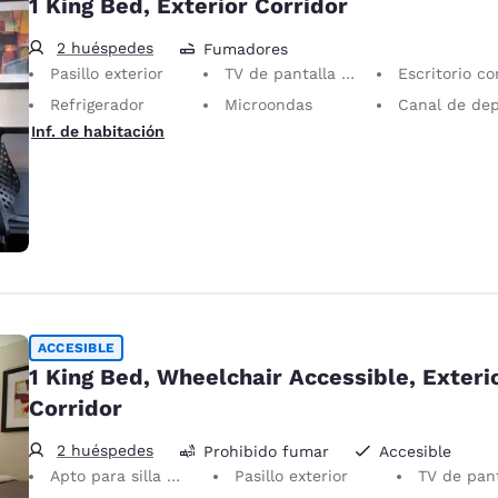
1 King Bed, Exterior Corridor
2 huéspedes
Fumadores
Pasillo exterior
TV de pantalla plana
Escritorio con silla ergo
Refrigerador
Microondas
Canal de depor
Inf. de habitación
ACCESIBLE
1 King Bed, Wheelchair Accessible, Exteri
Corridor
2 huéspedes
Prohibido fumar
Accesible
Apto para silla de ruedas
Pasillo exterior
TV de pantall