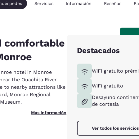
 huéspedes
Servicios
Información
Reseñas
Pa
d comfortable
Destacados
Monroe
WiFi gratuito prém
roe hotel in Monroe
 near the Ouachita River
WiFi gratuito
e to nearby attractions like
ard, Monroe Regional
Desayuno continent
y Museum.
de cortesía
Más información
Ver todos los servicios