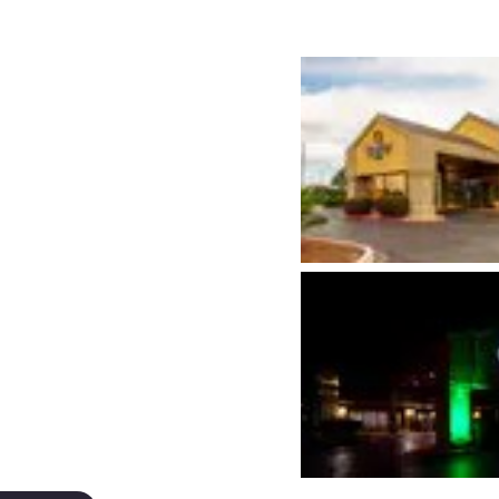
México
Mexico
Español
English
nd
Germany
España
English
Español
France
France
Français
English
Italia
Italy
Italiano
English
ngdom
India
New Zealan
English
English