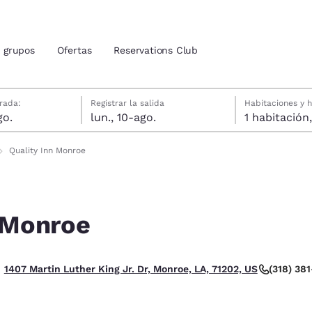
grupos
Ofertas
Reservations Club
agosto
gosto
gosto fecha de check-out seleccionada
agosto fecha de check-in seleccionada
rada:
Registrar la salida
Habitaciones y 
go.
lun., 10-ago.
ión actuales
Quality Inn Monroe
u idioma preferido
n Monroe
tes
Estados Unidos
América Lat
Español
Español
. Bueno.
(318) 38
1407 Martin Luther King Jr. Dr, Monroe, LA, 71202, US
atina
Latin America
Canada
English
English