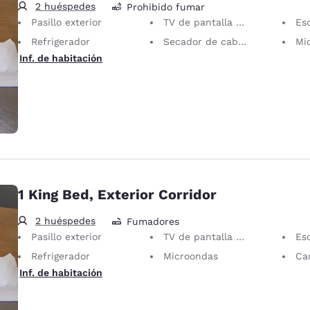
2 huéspedes
Prohibido fumar
Pasillo exterior
TV de pantalla plana
Escrit
Refrigerador
Secador de cabello
Mi
Inf. de habitación
1 King Bed, Exterior Corridor
2 huéspedes
Fumadores
Pasillo exterior
TV de pantalla plana
Escrit
Refrigerador
Microondas
Can
Inf. de habitación