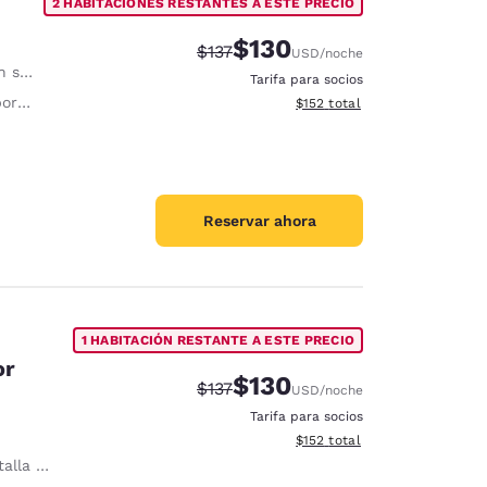
2 HABITACIONES RESTANTES A ESTE PRECIO
$130
Precio tachado:
Precio con descuento:
$137
USD
/noche
nómica
Tarifa para socios
tes
Ver detalles del total estima
$152
total
Reservar ahora
1 HABITACIÓN RESTANTE A ESTE PRECIO
or
$130
Precio tachado:
Precio con descuento:
$137
USD
/noche
Tarifa para socios
Ver detalles del total estima
$152
total
a plana