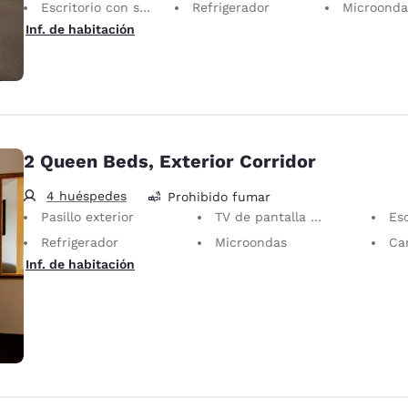
Escritorio con silla ergonómica
Refrigerador
Microonda
Inf. de habitación
2 Queen Beds, Exterior Corridor
4 huéspedes
Prohibido fumar
Pasillo exterior
TV de pantalla plana
Escrit
Refrigerador
Microondas
Can
Inf. de habitación