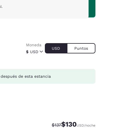
l.
Moneda
USD
Puntos
$
USD
después de esta estancia
$130
Precio tachado:
Precio con descuento:
$137
USD
/noche