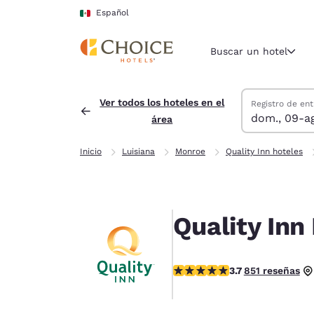
Carga completa
Pasar A Contenido Principal
Español
Buscar un hotel
Buscar hoteles
domingo, 9 de 
lunes, 10 de a
lunes, 10 de a
domingo, 9 de 
Ver todos los hoteles en el
Registro de ent
dom., 09-a
área
Región y ubicac
México
Inicio
Luisiana
Monroe
Quality Inn hoteles
Español
Selecciona t
América
Quality In
United Sta
English
calificación de 3.71 estrellas
3.7
851 reseñas
América L
Português