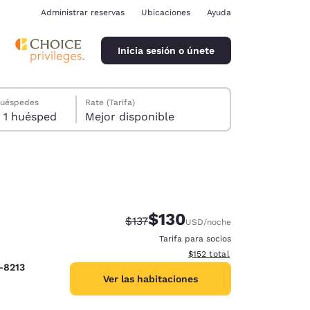
Administrar reservas
Ubicaciones
Ayuda
Inicia sesión o únete
huéspedes
Rate (Tarifa)
1 habitación, 1 huésped
Mejor disponible
$130
Precio tachado:
Precio con descuento:
$137
USD
/noche
ina
Tarifa para socios
Ver detalles del total estima
$152
total
1-8213
Ver las habitaciones