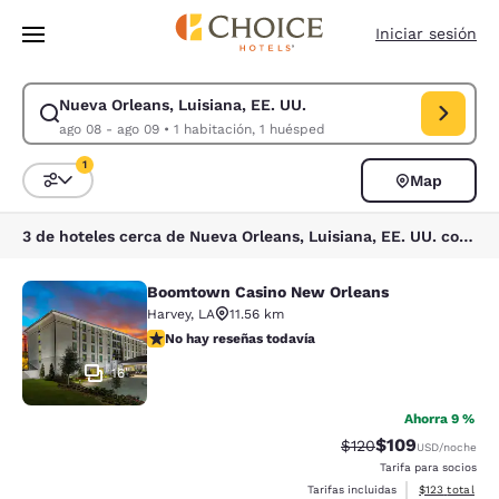
Carga completa
Pasar A Contenido Principal
Iniciar sesión
Nueva Orleans, Luisiana, EE. UU.
Modificar la búsqueda de Nueva Orleans, Luisiana, EE. UU.. Fecha de c
ago 08 - ago 09
•
1 habitación, 1 huésped
1
Map
Ordenar y filtrar
1 filtro seleccionado actualmente
3 de hoteles cerca de Nueva Orleans, Luisiana, EE. UU. coinciden con tus filtros
Boomtown Casino New Orleans
Boomtown Casino New Orleans
Harvey
,
LA
11.56 km
No hay reseñas todavía
No hay reseñas todavía
16
Ahorra 9 %
$109
Precio tachado:
Precio con desc
$120
USD
/noche
Tarifa para socios
Ver detalles d
Tarifas incluidas
$123
total