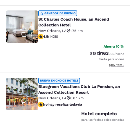
St Charles Coach House, an Ascend 
GANADOR DE PREMIO
St Charles Coach House, an Ascend
Collection Hotel
New Orleans
,
LA
1.75 km
43
calificación de 4.54 estrellas. Excelente. 1438 reseñas
4.5
(
1438
)
Ahorra 10 %
$163
Precio tachado:
Precio con desc
$181
USD
/noche
Tarifa para socios
Ver detalles d
$192
total
Bluegreen Vacations Club La Pensio
NUEVO EN CHOICE HOTELS
Bluegreen Vacations Club La Pension, an
Ascend Collection Resort
New Orleans
,
LA
0.87 km
28
No hay reseñas todavía
No hay reseñas todavía
Hotel completo
para las fechas seleccionadas