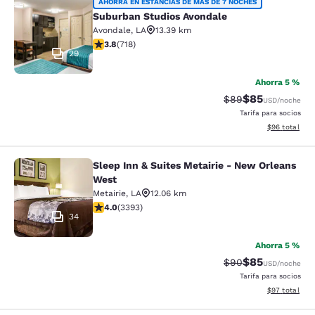
Suburban Studios Avondale
AHORRA EN ESTANCIAS DE MÁS DE 7 NOCHES
Suburban Studios Avondale
Avondale
,
LA
13.39 km
calificación de 3.81 estrellas. Bueno. 718 reseñas
3.8
(
718
)
29
Ahorra 5 %
$85
Precio tachado:
Precio con des
$89
USD
/noche
Tarifa para socios
Ver detalles d
$96
total
Sleep Inn & Suites Metairie - New Orleans
Sleep Inn & Suites Metairie - New 
West
Metairie
,
LA
12.06 km
calificación de 4.01 estrellas. Muy bueno. 3393 reseña
4.0
(
3393
)
34
Ahorra 5 %
$85
Precio tachado:
Precio con des
$90
USD
/noche
Tarifa para socios
Ver detalles d
$97
total