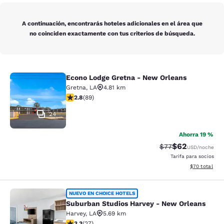
A continuación, encontrarás hoteles adicionales en el área que
no coinciden exactamente con tus criterios de búsqueda.
Econo Lodge Gretna - New Orleans
Econo Lodge Gretna - New Orleans
Gretna
,
LA
4.81 km
calificación de 2.78 estrellas. Feria. 89 reseñas
2.8
(
89
)
24
Ahorra 19 %
$62
Precio tachado:
Precio con des
$77
USD
/noche
Tarifa para socios
Ver detalles d
$70
total
Suburban Studios Harvey - New Orl
NUEVO EN CHOICE HOTELS
Suburban Studios Harvey - New Orleans
Harvey
,
LA
5.69 km
calificación de 3.3 estrellas. Bueno. 27 reseñas
3.3
(
27
)