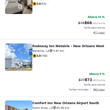
calificación de 3 estrellas. Feria. 54 reseñas
3.0
(
54
)
32
Ahorra 14 %
$68
Precio tachado:
Precio con des
$79
USD
/noche
Tarifa para socios
Ver detalles d
$77
total
Rodeway Inn Metairie - New Orleans West
Rodeway Inn Metairie - New Orlean
Metairie
,
LA
11.81 km
calificación de 3.03 estrellas. Feria. 146 reseñas
3.0
(
146
)
26
Ahorra 5 %
$73
Precio tachado:
Precio con des
$77
USD
/noche
Tarifa para socios
Ver detalles d
Tarifas incluidas
$83
total
Comfort Inn New Orleans Airport South
Comfort Inn New Orleans Airport So
Saint Rose
,
LA
20.38 km