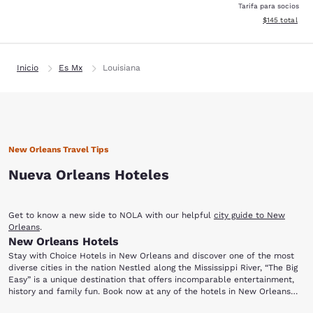
Tarifa para socios
Ver detalles d
$145
total
Inicio
Es Mx
Louisiana
New Orleans Travel Tips
Nueva Orleans Hoteles
Get to know a new side to NOLA with our helpful
city guide to New
Orleans
.
New Orleans Hotels
Stay with Choice Hotels in New Orleans and discover one of the most
diverse cities in the nation Nestled along the Mississippi River, “The Big
Easy” is a unique destination that offers incomparable entertainment,
history and family fun. Book now at any of the hotels in New Orleans
below and experience Cajun food and Creole delicacies unlike any