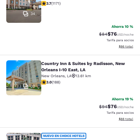
calificación de 3.7 estrellas. Bueno. 1171 reseñas
3.7
(
1171
)
34
Ahorra 10 %
$76
Precio tachado:
Precio con des
$84
USD
/noche
Tarifa para socios
Ver detalles d
$86
total
Country Inn & Suites by Radisson, New
Country Inn & Suites by Radisson, N
Orleans I-10 East, LA
New Orleans
,
LA
13.61 km
calificación de 2.96 estrellas. Feria. 188 reseñas
3.0
(
188
)
32
Ahorra 19 %
$76
Precio tachado:
Precio con des
$94
USD
/noche
Tarifa para socios
Ver detalles d
$88
total
Clarion Hotel & Suites
NUEVO EN CHOICE HOTELS