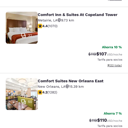
Comfort Inn & Suites At Copeland Tower
Comfort Inn & Suites At Copeland T
Metairie
,
LA
9.73 km
calificación de 4.38 estrellas. Excelente. 1070 reseñas
4.4
(
1070
)
32
Ahorra 10 %
$107
Precio tachado:
Precio con desc
$119
USD
/noche
Tarifa para socios
Ver detalles d
$122
total
Comfort Suites New Orleans East
Comfort Suites New Orleans East
New Orleans
,
LA
15.39 km
calificación de 4.2 estrellas. Excelente. 1282 reseñas
4.2
(
1282
)
50
Ahorra 7 %
$110
Precio tachado:
Precio con des
$119
USD
/noche
Tarifa para socios