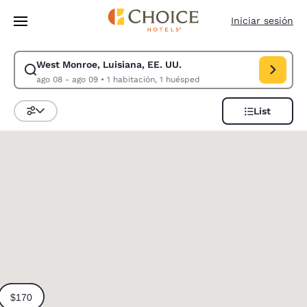
Carga completa
Pasar A Contenido Principal
Iniciar sesión
West Monroe, Luisiana, EE. UU.
Modificar la búsqueda de West Monroe, Luisiana, EE. UU.. Fecha de che
ago 08 - ago 09
•
1 habitación, 1 huésped
List
Ordenar y filtrar
0