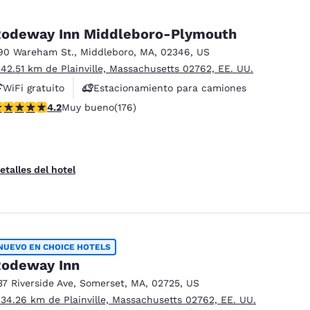
odeway Inn Middleboro-Plymouth
90 Wareham St.
,
Middleboro
,
MA
,
02346
,
US
 42.51 km de Plainville, Massachusetts 02762, EE. UU.
WiFi gratuito
Estacionamiento para camiones
alificación de 4.16 estrellas. Muy bueno. 176 reseñas
4.2
Muy bueno
(176)
etalles del hotel
NUEVO EN CHOICE HOTELS
odeway Inn
37 Riverside Ave
,
Somerset
,
MA
,
02725
,
US
 34.26 km de Plainville, Massachusetts 02762, EE. UU.