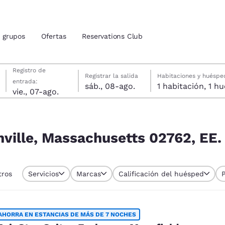
grupos
Ofertas
Reservations Club
viernes, 7 de agosto
sábado, 8 de agosto
sábado, 8 de agosto fecha de check-out seleccionada
viernes, 7 de agosto fecha de check-in seleccionada
Registro de
Registrar la salida
Habitaciones y huéspe
entrada:
sáb., 08-ago.
1 habitac
ión actuales
vie., 07-ago.
762, EE. UU.
u idioma preferido
nville, Massachusetts 02762, EE.
tes
Estados Unidos
América Lat
Español
Español
tros
Servicios
Marcas
Calificación del huésped
atina
Latin America
Canada
English
English
AHORRA EN ESTANCIAS DE MÁS DE 7 NOCHES