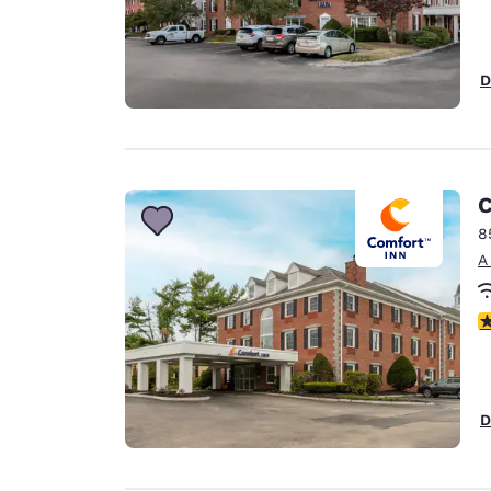
D
C
8
A
c
D