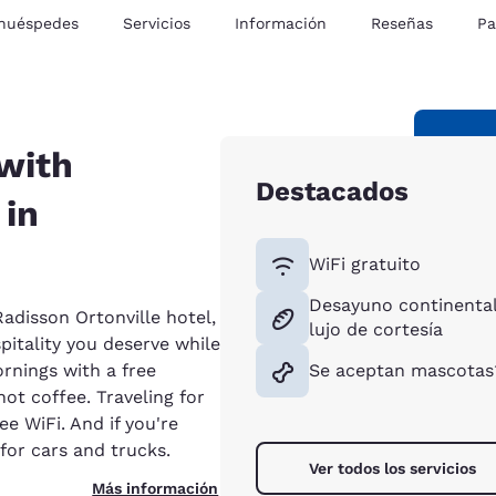
 huéspedes
Servicios
Información
Reseñas
Pa
 with
Destacados
 in
WiFi gratuito
Desayuno continental
adisson Ortonville hotel,
lujo de cortesía
pitality you deserve while
ornings with a free
Se aceptan mascotas
ot coffee. Traveling for
e WiFi. And if you're
 for cars and trucks.
Ver todos los servicios
Más información