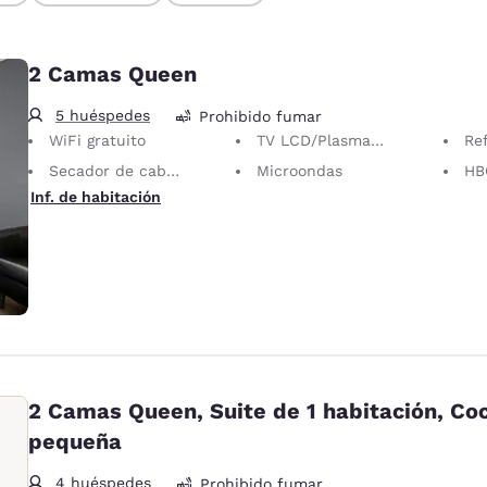
2 Camas Queen
5 huéspedes
Prohibido fumar
WiFi gratuito
TV LCD/Plasma de 32 pulgadas
Re
Secador de cabello
Microondas
HB
Inf. de habitación
2 Camas Queen, Suite de 1 habitación, Co
pequeña
4 huéspedes
Prohibido fumar