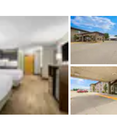
México
Mexico
Español
English
nd
Germany
España
English
Español
France
France
Français
English
Italia
Italy
Italiano
English
ngdom
India
New Zealan
English
English