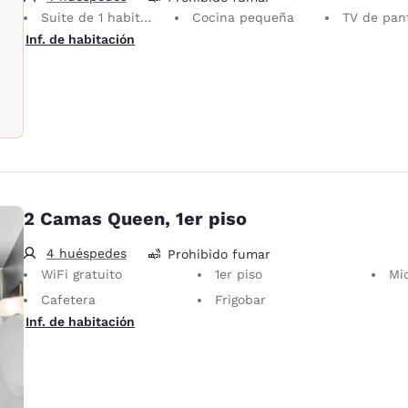
Suite de 1 habitación
Cocina pequeña
TV de pantall
Inf. de habitación
2 Camas Queen, 1er piso
4 huéspedes
Prohibido fumar
WiFi gratuito
1er piso
Mi
Cafetera
Frigobar
Inf. de habitación