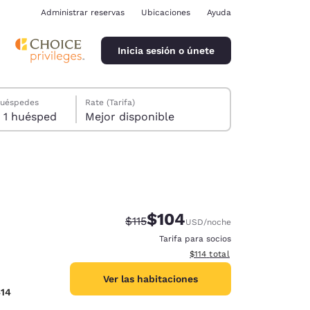
Administrar reservas
Ubicaciones
Ayuda
Inicia sesión o únete
huéspedes
Rate (Tarifa)
1 habitación, 1 huésped
Mejor disponible
$104
Precio tachado:
Precio con descuento:
$115
USD
/noche
ina
Tarifa para socios
Ver detalles del total estima
$114
total
Ver las habitaciones
414