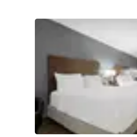
Canada
Français
Europa
Deutschla
Deutsch
Spain
English
Ireland
English
United Ki
English
Asia-Pacífico
Australia
English