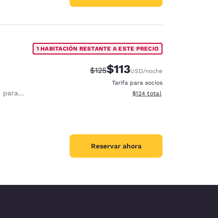
1 HABITACIÓN RESTANTE A ESTE PRECIO
$113
Precio tachado:
Precio con descuento:
$125
USD
/noche
Tarifa para socios
1 persona
Ver detalles del total estima
$124
total
Reservar ahora