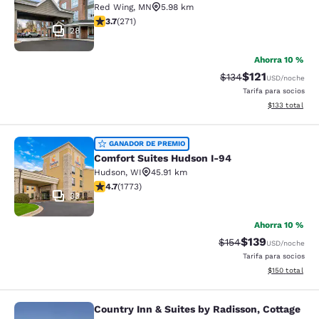
Red Wing
,
MN
5.98 km
calificación de 3.69 estrellas. Bueno. 271 reseñas
3.7
(
271
)
28
Ahorra 10 %
$121
Precio tachado:
Precio con des
$134
USD
/noche
Tarifa para socios
Ver detalles d
$133
total
Comfort Suites Hudson I-94
GANADOR DE PREMIO
Comfort Suites Hudson I-94
Hudson
,
WI
45.91 km
calificación de 4.69 estrellas. Excepcional. 1773 rese
4.7
(
1773
)
33
Ahorra 10 %
$139
Precio tachado:
Precio con desc
$154
USD
/noche
Tarifa para socios
Ver detalles d
$150
total
Country Inn & Suites by Radisson, Cottage
Country Inn & Suites by Radisson, C