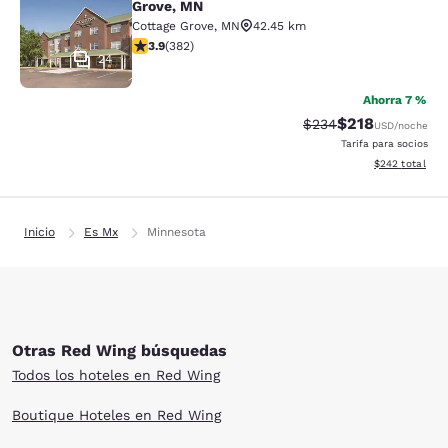
Grove, MN
Cottage Grove
,
MN
42.45 km
calificación de 3.9 estrellas. Bueno. 382 reseñas
3.9
(
382
)
24
Ahorra 7 %
$218
Precio tachado:
Precio con desc
$234
USD
/noche
Tarifa para socios
Ver detalles de
$242
total
Inicio
Es Mx
Minnesota
Otras Red Wing búsquedas
Todos los hoteles en Red Wing
Boutique Hoteles en Red Wing