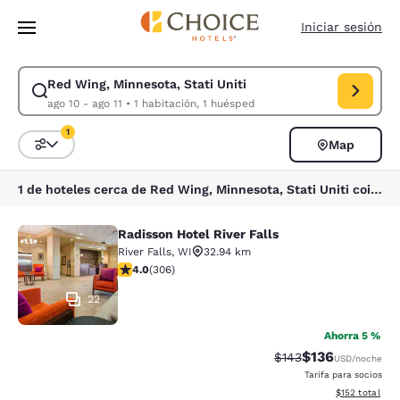
Carga completa
Pasar A Contenido Principal
Iniciar sesión
Red Wing, Minnesota, Stati Uniti
Modificar la búsqueda de Red Wing, Minnesota, Stati Uniti. Fecha de ch
ago 10 - ago 11
•
1 habitación, 1 huésped
1
Map
Ordenar y filtrar
1 filtro seleccionado actualmente
1 de hoteles cerca de Red Wing, Minnesota, Stati Uniti coinciden con tus filtros
Radisson Hotel River Falls
Radisson Hotel River Falls
River Falls
,
WI
32.94 km
calificación de 3.95 estrellas. Bueno. 306 reseñas
4.0
(
306
)
22
Ahorra 5 %
$136
Precio tachado:
Precio con desc
$143
USD
/noche
Tarifa para socios
Ver detalles d
$152
total