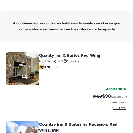
A continuación, encontrarás hoteles adicionales en el área que
no coinciden exactamente con tus criterios de búsqueda.
Quality Inn & Suites Red Wing
Quality Inn & Suites Red Wing
Red Wing
,
MN
1.89 km
calificación de 3.94 estrellas. Bueno. 330 reseñas
3.9
(
330
)
22
Ahorra 10 %
$98
Precio tachado:
Precio con des
$109
USD
/noche
Tarifa para socios
Ver detalles d
$108
total
Country Inn & Suites by Radisson, Red
Country Inn & Suites by Radisson, 
Wing, MN