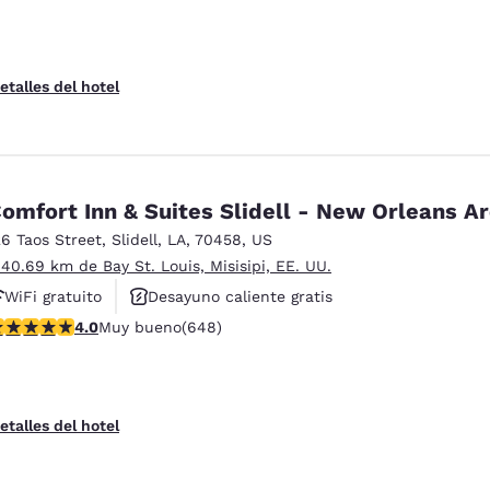
etalles del hotel
omfort Inn & Suites Slidell - New Orleans A
26 Taos Street
,
Slidell
,
LA
,
70458
,
US
 40.69 km de Bay St. Louis, Misisipi, EE. UU.
WiFi gratuito
Desayuno caliente gratis
alificación de 4.02 estrellas. Muy bueno. 648 reseñas
4.0
Muy bueno
(648)
Piscina al aire libre
etalles del hotel