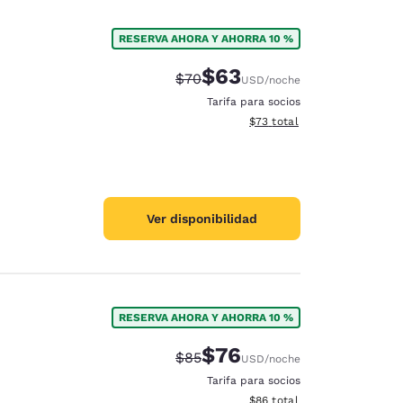
RESERVA AHORA Y AHORRA 10 %
$63
Precio tachado:
Precio con descuento:
$70
USD
/noche
Tarifa para socios
Ver detalles del total estim
$73
total
Ver disponibilidad
RESERVA AHORA Y AHORRA 10 %
$76
Precio tachado:
Precio con descuento:
$85
USD
/noche
Tarifa para socios
Ver detalles del total estim
$86
total