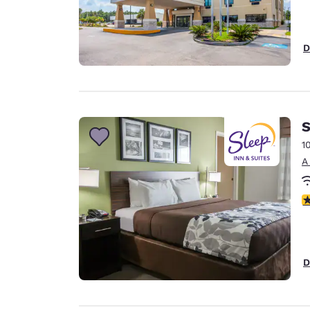
D
S
1
A
c
D