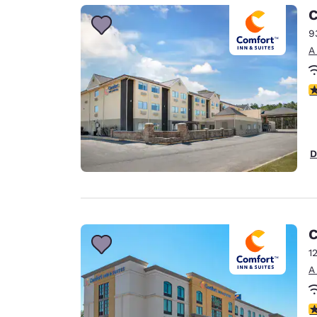
Canada
C
Français
9
Europa
A
Deutschla
Deutsch
c
Spain
English
D
Ireland
English
United Ki
English
C
Asia-Pacífico
1
A
Australia
English
c