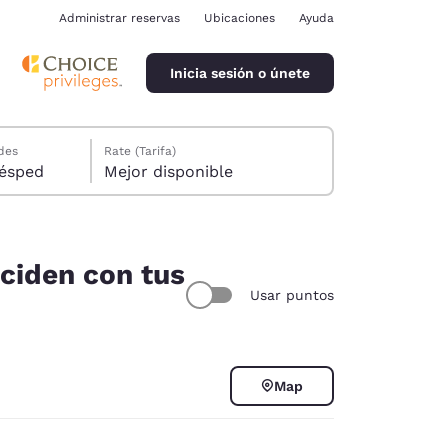
Administrar reservas
Ubicaciones
Ayuda
Inicia sesión o únete
des
Rate (Tarifa)
ión, 1 huésped
Mejor disponible
nciden con tus
Usar puntos
ina
Map