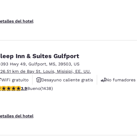
etalles del hotel
leep Inn & Suites Gulfport
0393 Hwy 49
,
Gulfport
,
MS
,
39503
,
US
 26.51 km de Bay St. Louis, Misisipi, EE. UU.
WiFi gratuito
Desayuno caliente gratis
No fumadores
alificación de 3.85 estrellas. Bueno. 1438 reseñas
3.9
Bueno
(1438)
etalles del hotel