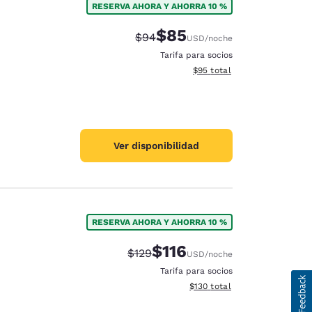
RESERVA AHORA Y AHORRA 10 %
$85
Precio tachado:
Precio con descuento:
$94
USD
/noche
Tarifa para socios
Ver detalles del total estim
$95
total
Ver disponibilidad
RESERVA AHORA Y AHORRA 10 %
$116
Precio tachado:
Precio con descuento:
$129
USD
/noche
Tarifa para socios
Ver detalles del total estima
$130
total