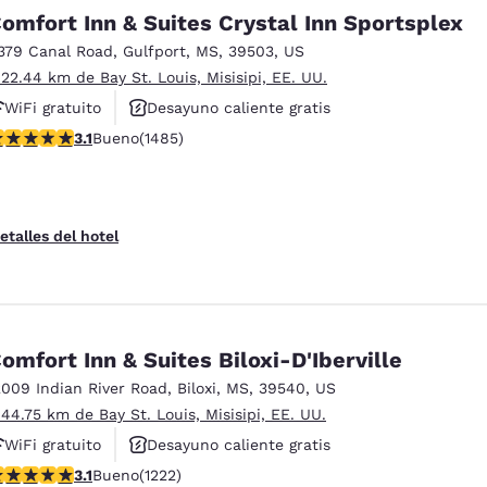
México
Mexico
omfort Inn & Suites Crystal Inn Sportsplex
Español
English
379 Canal Road
,
Gulfport
,
MS
,
39503
,
US
 22.44 km de Bay St. Louis, Misisipi, EE. UU.
nd
Germany
España
WiFi gratuito
Desayuno caliente gratis
English
Español
alificación de 3.15 estrellas. Bueno. 1485 reseñas
3.1
Bueno
(1485)
Se aceptan mascotas
France
France
Français
English
etalles del hotel
Italia
Italy
Italiano
English
ngdom
omfort Inn & Suites Biloxi-D'Iberville
2009 Indian River Road
,
Biloxi
,
MS
,
39540
,
US
 44.75 km de Bay St. Louis, Misisipi, EE. UU.
India
New Zealan
English
English
WiFi gratuito
Desayuno caliente gratis
alificación de 3.12 estrellas. Bueno. 1222 reseñas
3.1
Bueno
(1222)
Piscina al aire libre