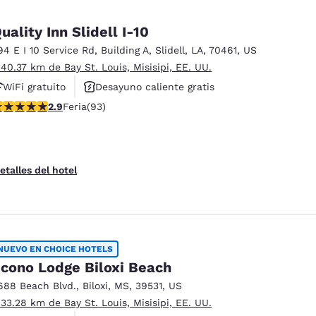
uality Inn Slidell I-10
94 E I 10 Service Rd
,
Building A
,
Slidell
,
LA
,
70461
,
US
 40.37 km de Bay St. Louis, Misisipi, EE. UU.
WiFi gratuito
Desayuno caliente gratis
alificación de 2.91 estrellas. Feria. 93 reseñas
2.9
Feria
(93)
Se aceptan mascotas
etalles del hotel
NUEVO EN CHOICE HOTELS
cono Lodge Biloxi Beach
688 Beach Blvd.
,
Biloxi
,
MS
,
39531
,
US
 33.28 km de Bay St. Louis, Misisipi, EE. UU.