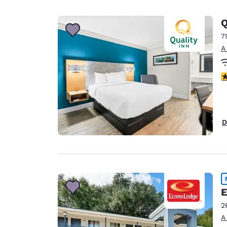
Q
7
A
c
D
E
2
A