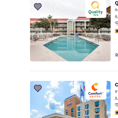
Q
9
A
c
D
C
9
A
c