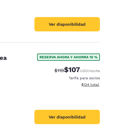
Ver disponibilidad
rea
RESERVA AHORA Y AHORRA 10 %
$107
Precio tachado:
Precio con descuento:
$119
USD
/noche
Tarifa para socios
Ver detalles del total estima
$124
total
Ver disponibilidad