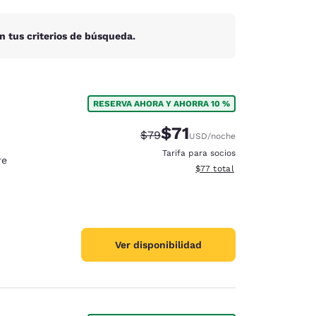
n tus criterios de búsqueda.
RESERVA AHORA Y AHORRA 10 %
$71
Precio tachado:
Precio con descuento:
$79
USD
/noche
Tarifa para socios
re
Ver detalles del total estim
$77
total
Ver disponibilidad