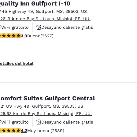
uality Inn Gulfport I-10
445 Highway 49
,
Gulfport
,
MS
,
39503
,
US
 26.19 km de Bay St. Louis, Misisipi, EE. UU.
WiFi gratuito
Desayuno caliente gratis
alificación de 3.93 estrellas. Bueno. 2627 reseñas
3.9
Bueno
(2627)
Se aceptan mascotas
etalles del hotel
omfort Suites Gulfport Central
121 US Hwy 49
,
Gulfport
,
MS
,
39503
,
US
 25.63 km de Bay St. Louis, Misisipi, EE. UU.
WiFi gratuito
Desayuno caliente gratis
alificación de 4.15 estrellas. Muy bueno. 2689 reseñas
4.2
Muy bueno
(2689)
Se aceptan mascotas