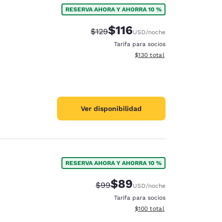
RESERVA AHORA Y AHORRA 10 %
$116
Precio tachado:
Precio con descuento:
$129
USD
/noche
Tarifa para socios
Ver detalles del total estima
$130
total
Ver disponibilidad
RESERVA AHORA Y AHORRA 10 %
$89
Precio tachado:
Precio con descuento:
$99
USD
/noche
d
Tarifa para socios
Ver detalles del total estima
$100
total