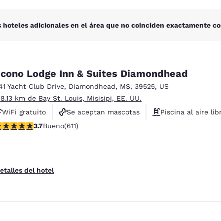
 hoteles adicionales en el área que no coinciden exactamente co
cono Lodge Inn & Suites Diamondhead
41 Yacht Club Drive
,
Diamondhead
,
MS
,
39525
,
US
 8.13 km de Bay St. Louis, Misisipi, EE. UU.
WiFi gratuito
Se aceptan mascotas
Piscina al aire lib
alificación de 3.73 estrellas. Bueno. 611 reseñas
3.7
Bueno
(611)
etalles del hotel