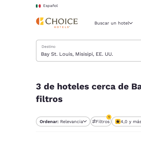
Carga completa
Pasar A Contenido Principal
Español
Buscar un hotel
Buscar hoteles
Destino
Región y ubicac
México
Español
3 de hoteles cerca de Bay St. Louis, Misisipi, EE
Selecciona t
3 de hoteles cerca de Ba
América
filtros
United Sta
English
1
Ordenar:
Relevancia
Filtros
4,0 y má
América L
1 filtro seleccion
Português