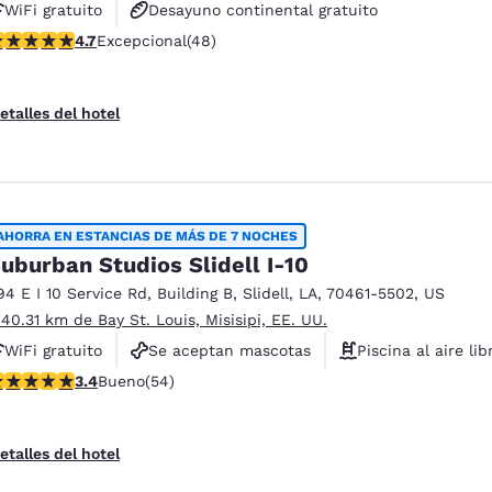
WiFi gratuito
Desayuno continental gratuito
alificación de 4.73 estrellas. Excepcional. 48 reseñas
4.7
Excepcional
(48)
Se aceptan mascotas
etalles del hotel
AHORRA EN ESTANCIAS DE MÁS DE 7 NOCHES
uburban Studios Slidell I-10
94 E I 10 Service Rd
,
Building B
,
Slidell
,
LA
,
70461-5502
,
US
 40.31 km de Bay St. Louis, Misisipi, EE. UU.
WiFi gratuito
Se aceptan mascotas
Piscina al aire lib
alificación de 3.37 estrellas. Bueno. 54 reseñas
3.4
Bueno
(54)
etalles del hotel