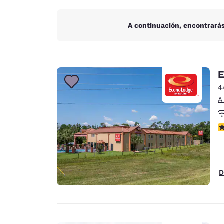
A continuación, encontrarás
E
4
A
c
D