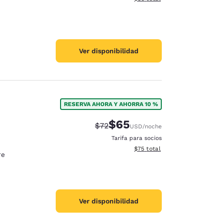
Ver disponibilidad
RESERVA AHORA Y AHORRA 10 %
$65
Precio tachado:
Precio con descuento:
$72
USD
/noche
Tarifa para socios
Ver detalles del total estim
$75
total
re
Ver disponibilidad