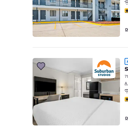
c
D
S
7
A
c
D