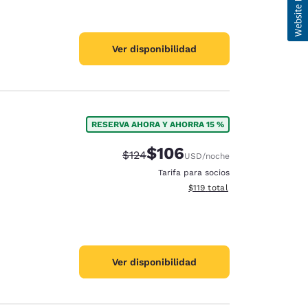
Ver disponibilidad
RESERVA AHORA Y AHORRA 15 %
$106
Precio tachado:
Precio con descuento:
$124
USD
/noche
Tarifa para socios
Ver detalles del total estima
$119
total
Ver disponibilidad