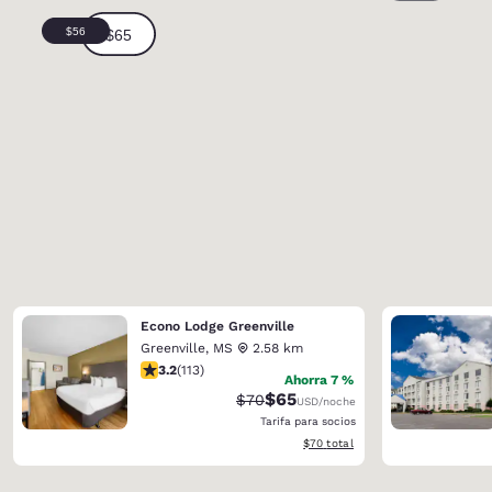
Econo Lodge Greenville
Greenville
,
MS
2.58 km
calificación de 3.24 estrellas. Bueno. 113 reseñas
3.2
(
113
)
Ahorra 7 %
$65
Precio tachado:
Precio con descuento:
$70
USD
/noche
Tarifa para socios
Ver detalles del total estimado
$70
total