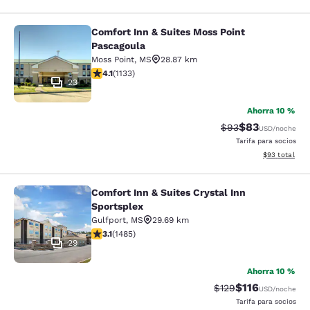
Comfort Inn & Suites Moss Point
Comfort Inn & Suites Moss Point Pa
Pascagoula
Moss Point
,
MS
28.87 km
calificación de 4.09 estrellas. Muy bueno. 1133 reseña
4.1
(
1133
)
23
Ahorra 10 %
$83
Precio tachado:
Precio con des
$93
USD
/noche
Tarifa para socios
Ver detalles d
$93
total
Comfort Inn & Suites Crystal Inn
Comfort Inn & Suites Crystal Inn Sp
Sportsplex
Gulfport
,
MS
29.69 km
calificación de 3.15 estrellas. Bueno. 1485 reseñas
3.1
(
1485
)
29
Ahorra 10 %
$116
Precio tachado:
Precio con des
$129
USD
/noche
Tarifa para socios