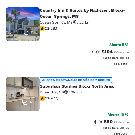
Country Inn & Suites by Radisson, Biloxi-
Country Inn & Suites by Radisson, B
Ocean Springs, MS
Ocean Springs
,
MS
5.22 km
calificación de 2.71 estrellas. Feria. 283 reseñas
2.7
(
283
)
11
Ahorra 5 %
$104
Precio tachado:
Precio con desc
$109
USD
/noche
Tarifa para socios
Ver detalles d
$115
total
Suburban Studios Biloxi North Area
AHORRA EN ESTANCIAS DE MÁS DE 7 NOCHES
Suburban Studios Biloxi North Area
Diberville
,
MS
7.05 km
calificación de 3.72 estrellas. Bueno. 977 reseñas
3.7
(
977
)
45
Ahorra 10 %
$90
Precio tachado:
Precio con des
$100
USD
/noche
Tarifa para socios
Ver detalles d
$101
total