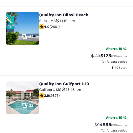
Quality Inn Biloxi Beach
Quality Inn Biloxi Beach
Biloxi
,
MS
14.52 km
calificación de 3.95 estrellas. Bueno. 2601 reseñas
4.0
(
2601
)
36
Ahorra 10 %
$125
Precio tachado:
Precio con desc
$139
USD
/noche
Tarifa para socios
Ver detalles d
$140
total
Quality Inn Gulfport I-10
Quality Inn Gulfport I-10
Gulfport
,
MS
25.46 km
calificación de 3.93 estrellas. Bueno. 2627 reseñas
3.9
(
2627
)
22
Ahorra 10 %
$85
Precio tachado:
Precio con des
$94
USD
/noche
Tarifa para socios