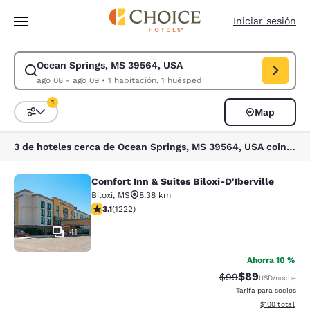
Carga completa
Pasar A Contenido Principal
Iniciar sesión
Ocean Springs, MS 39564, USA
Modificar la búsqueda de Ocean Springs, MS 39564, USA. Fecha de chec
ago 08 - ago 09
•
1 habitación, 1 huésped
1
Map
Ordenar y filtrar
1 filtro seleccionado actualmente
3 de hoteles cerca de Ocean Springs, MS 39564, USA coinciden con tus filtros
Comfort Inn & Suites Biloxi-D'Iberville
Comfort Inn & Suites Biloxi-D'Ibervil
Biloxi
,
MS
8.38 km
calificación de 3.12 estrellas. Bueno. 1222 reseñas
3.1
(
1222
)
41
Ahorra 10 %
$89
Precio tachado:
Precio con des
$99
USD
/noche
Tarifa para socios
Ver detalles d
$100
total