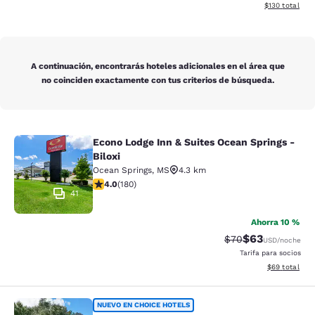
Ver detalles d
$130
total
A continuación, encontrarás hoteles adicionales en el área que
no coinciden exactamente con tus criterios de búsqueda.
Econo Lodge Inn & Suites Ocean Springs -
Econo Lodge Inn & Suites Ocean Spri
Biloxi
Ocean Springs
,
MS
4.3 km
calificación de 4.03 estrellas. Muy bueno. 180 reseñas
4.0
(
180
)
41
Ahorra 10 %
$63
Precio tachado:
Precio con des
$70
USD
/noche
Tarifa para socios
Ver detalles d
$69
total
Econo Lodge Biloxi Beach
NUEVO EN CHOICE HOTELS