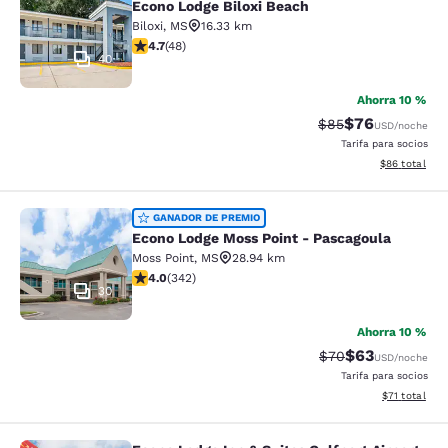
Econo Lodge Biloxi Beach
Biloxi
,
MS
16.33 km
calificación de 4.73 estrellas. Excepcional. 48 reseñas
4.7
(
48
)
40
Ahorra 10 %
$76
Precio tachado:
Precio con des
$85
USD
/noche
Tarifa para socios
Ver detalles d
$86
total
Econo Lodge Moss Point - Pascagou
GANADOR DE PREMIO
Econo Lodge Moss Point - Pascagoula
Moss Point
,
MS
28.94 km
calificación de 4.05 estrellas. Muy bueno. 342 reseñas
4.0
(
342
)
30
Ahorra 10 %
$63
Precio tachado:
Precio con des
$70
USD
/noche
Tarifa para socios
Ver detalles 
$71
total