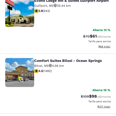
Econo Lodge Inn & Suites Gulfport Airport
Econo Lodge Inn & Suites Gulfport A
Gulfport
,
MS
25.44 km
calificación de 2.9 estrellas. Feria. 444 reseñas
2.9
(
444
)
20
Ahorra 13 %
$61
Precio tachado:
Precio con de
$70
USD
/noche
Tarifa para socios
Ver detalles d
$68
total
Comfort Suites Biloxi - Ocean Springs
Comfort Suites Biloxi - Ocean Sprin
Biloxi
,
MS
4.56 km
calificación de 4.45 estrellas. Excelente. 1482 reseñas
4.5
(
1482
)
20
Ahorra 10 %
$98
Precio tachado:
Precio con des
$109
USD
/noche
Tarifa para socios
Ver detalles d
$107
total