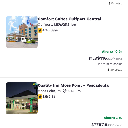
Ver detalles d
$95
total
Comfort Suites Gulfport Central
Comfort Suites Gulfport Central
Gulfport
,
MS
25.5 km
calificación de 4.15 estrellas. Muy bueno. 2689 reseña
4.2
(
2689
)
32
Ahorra 10 %
$116
Precio tachado:
Precio con des
$129
USD
/noche
Tarifa para socios
Ver detalles d
$130
total
Quality Inn Moss Point - Pascagoula
Quality Inn Moss Point - Pascagoul
Moss Point
,
MS
29.13 km
calificación de 3.88 estrellas. Bueno. 918 reseñas
3.9
(
918
)
31
Ahorra 3 %
$75
Precio tachado:
Precio con des
$77
USD
/noche