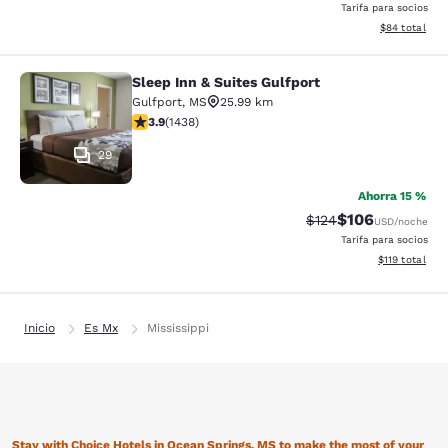
Tarifa para socios
Ver detalles d
$84
total
Sleep Inn & Suites Gulfport
Sleep Inn & Suites Gulfport
Gulfport
,
MS
25.99 km
calificación de 3.85 estrellas. Bueno. 1438 reseñas
3.9
(
1438
)
29
Ahorra 15 %
$106
Precio tachado:
Precio con desc
$124
USD
/noche
Tarifa para socios
Ver detalles d
$119
total
Inicio
Es Mx
Mississippi
Stay with Choice Hotels in Ocean Springs, MS to make the most of your