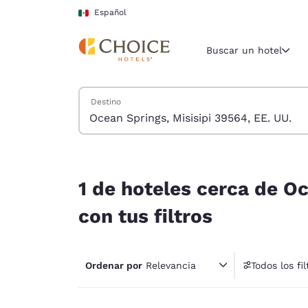
Carga completa
Pasar A Contenido Principal
Español
Buscar un hotel
Buscar hoteles
Destino
Región y ubicac
México
Español
1 de hoteles cerca de Ocean Springs, Misisipi 39
Selecciona t
1 de hoteles cerca de Oc
América
con tus filtros
United Sta
English
Ordenar por
Relevancia
Todos los fil
América L
1 fil
Português