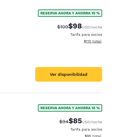
RESERVA AHORA Y AHORRA 10 %
$98
Precio tachado:
Precio con descuento:
$109
USD
/noche
Tarifa para socios
Ver detalles del total estima
$110
total
Ver disponibilidad
RESERVA AHORA Y AHORRA 10 %
$85
Precio tachado:
Precio con descuento:
$94
USD
/noche
Tarifa para socios
Ver detalles del total estim
$95
total