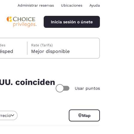
Administrar reservas
Ubicaciones
Ayuda
Inicia sesión o únete
des
Rate (Tarifa)
ión, 1 huésped
Mejor disponible
 UU. coinciden
Usar puntos
ina
Precio
Map