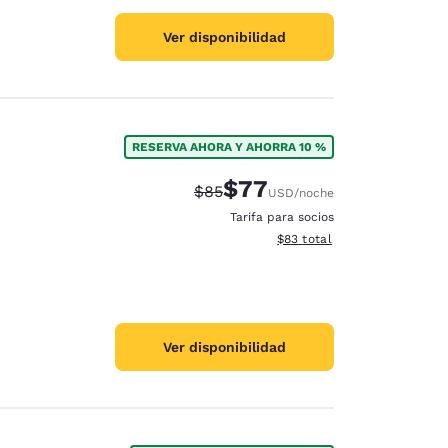
Ver disponibilidad
RESERVA AHORA Y AHORRA 10 %
$77
Precio tachado:
Precio con descuento:
$85
USD
/noche
Tarifa para socios
Ver detalles del total estim
$83
total
Ver disponibilidad