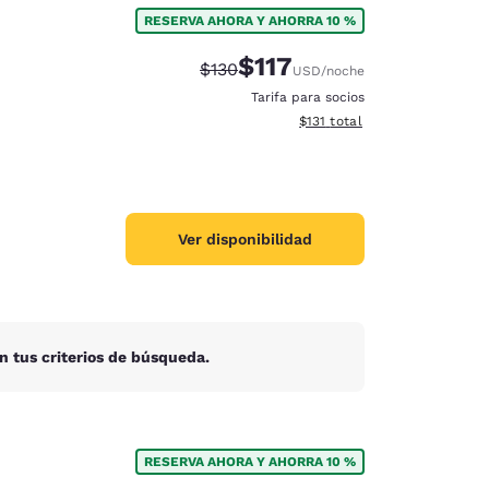
RESERVA AHORA Y AHORRA 10 %
$117
Precio tachado:
Precio con descuento:
$130
USD
/noche
Tarifa para socios
Ver detalles del total estima
$131
total
Ver disponibilidad
n tus criterios de búsqueda.
d
RESERVA AHORA Y AHORRA 10 %