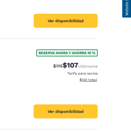
Ver disponibilidad
RESERVA AHORA Y AHORRA 10 %
$107
Precio tachado:
Precio con descuento:
$119
USD
/noche
Tarifa para socios
Ver detalles del total estima
$120
total
Ver disponibilidad