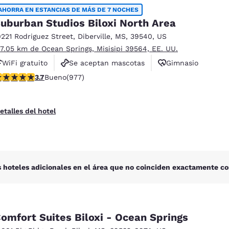
México
Mexico
AHORRA EN ESTANCIAS DE MÁS DE 7 NOCHES
Español
English
uburban Studios Biloxi North Area
0221 Rodriguez Street
,
Diberville
,
MS
,
39540
,
US
 7.05 km de Ocean Springs, Misisipi 39564, EE. UU.
nd
Germany
España
English
Español
WiFi gratuito
Se aceptan mascotas
Gimnasio
alificación de 3.72 estrellas. Bueno. 977 reseñas
3.7
Bueno
(977)
France
France
Français
English
etalles del hotel
Italia
Italy
Italiano
English
ngdom
 hoteles adicionales en el área que no coinciden exactamente co
India
New Zealan
English
English
omfort Suites Biloxi - Ocean Springs