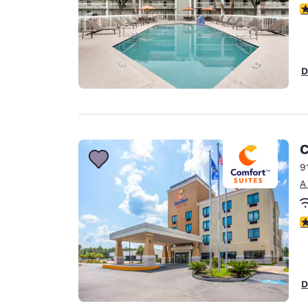
c
D
C
9
A
c
D