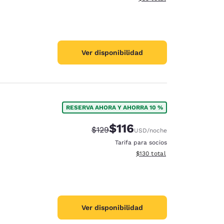
Ver disponibilidad
RESERVA AHORA Y AHORRA 10 %
$116
Precio tachado:
Precio con descuento:
$129
USD
/noche
Tarifa para socios
Ver detalles del total estima
$130
total
Ver disponibilidad