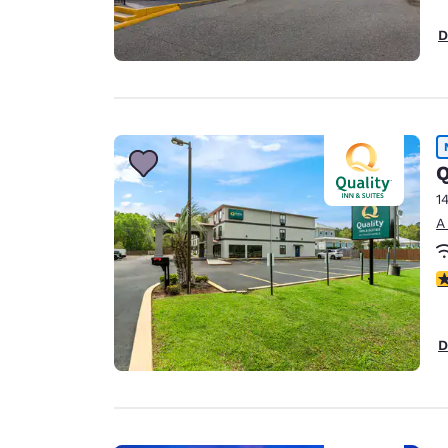
D
Q
1
A
c
D