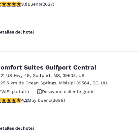
alificación de 3.93 estrellas. Bueno. 2627 reseñas
3.9
Bueno
(2627)
Se aceptan mascotas
etalles del hotel
omfort Suites Gulfport Central
121 US Hwy 49
,
Gulfport
,
MS
,
39503
,
US
 25.5 km de Ocean Springs, Misisipi 39564, EE. UU.
WiFi gratuito
Desayuno caliente gratis
alificación de 4.15 estrellas. Muy bueno. 2689 reseñas
4.2
Muy bueno
(2689)
Se aceptan mascotas
etalles del hotel