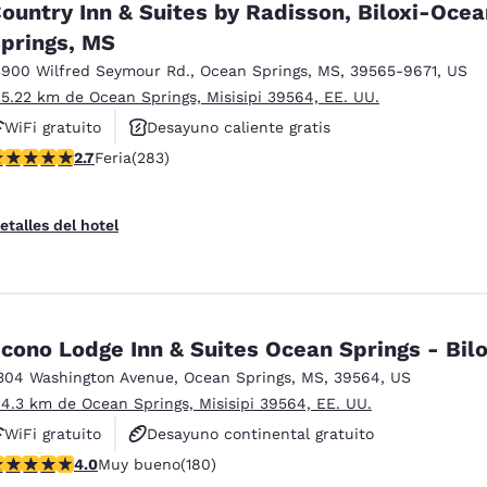
ountry Inn & Suites by Radisson, Biloxi-Ocea
prings, MS
3900 Wilfred Seymour Rd.
,
Ocean Springs
,
MS
,
39565-9671
,
US
 5.22 km de Ocean Springs, Misisipi 39564, EE. UU.
WiFi gratuito
Desayuno caliente gratis
alificación de 2.71 estrellas. Feria. 283 reseñas
2.7
Feria
(283)
Se aceptan mascotas
etalles del hotel
cono Lodge Inn & Suites Ocean Springs - Bilo
304 Washington Avenue
,
Ocean Springs
,
MS
,
39564
,
US
 4.3 km de Ocean Springs, Misisipi 39564, EE. UU.
WiFi gratuito
Desayuno continental gratuito
alificación de 4.03 estrellas. Muy bueno. 180 reseñas
4.0
Muy bueno
(180)
Se aceptan mascotas