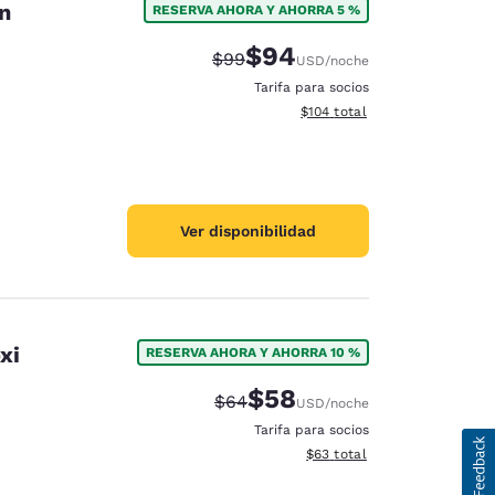
n
RESERVA AHORA Y AHORRA 5 %
$94
Precio tachado:
Precio con descuento:
$99
USD
/noche
Tarifa para socios
Ver detalles del total estima
$104
total
Ver disponibilidad
xi
RESERVA AHORA Y AHORRA 10 %
$58
Precio tachado:
Precio con descuento:
$64
USD
/noche
Tarifa para socios
Ver detalles del total estim
$63
total