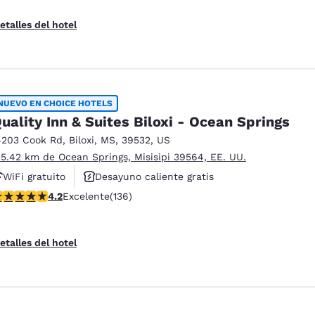
etalles del hotel
NUEVO EN CHOICE HOTELS
uality Inn & Suites Biloxi - Ocean Springs
4203 Cook Rd
,
Biloxi
,
MS
,
39532
,
US
 5.42 km de Ocean Springs, Misisipi 39564, EE. UU.
WiFi gratuito
Desayuno caliente gratis
alificación de 4.24 estrellas. Excelente. 136 reseñas
4.2
Excelente
(136)
Se aceptan mascotas
etalles del hotel