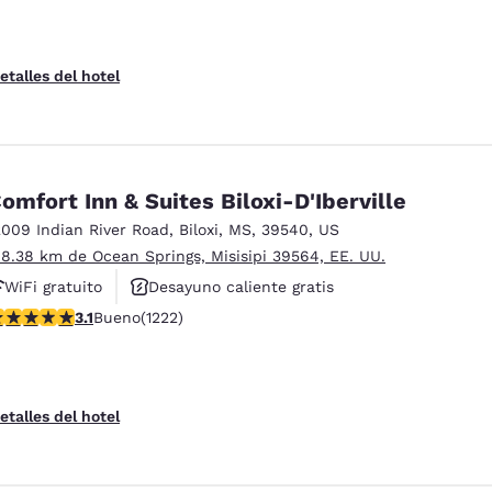
etalles del hotel
omfort Inn & Suites Biloxi-D'Iberville
2009 Indian River Road
,
Biloxi
,
MS
,
39540
,
US
 8.38 km de Ocean Springs, Misisipi 39564, EE. UU.
WiFi gratuito
Desayuno caliente gratis
alificación de 3.12 estrellas. Bueno. 1222 reseñas
3.1
Bueno
(1222)
Piscina al aire libre
etalles del hotel