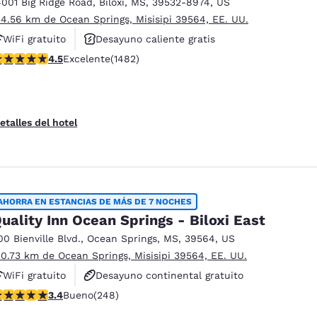
4001 Big Ridge Road
,
Biloxi
,
MS
,
39532-8974
,
US
 4.56 km de Ocean Springs, Misisipi 39564, EE. UU.
WiFi gratuito
Desayuno caliente gratis
alificación de 4.45 estrellas. Excelente. 1482 reseñas
4.5
Excelente
(1482)
Piscina al aire libre
etalles del hotel
AHORRA EN ESTANCIAS DE MÁS DE 7 NOCHES
uality Inn Ocean Springs - Biloxi East
00 Bienville Blvd.
,
Ocean Springs
,
MS
,
39564
,
US
 0.73 km de Ocean Springs, Misisipi 39564, EE. UU.
WiFi gratuito
Desayuno continental gratuito
alificación de 3.41 estrellas. Bueno. 248 reseñas
3.4
Bueno
(248)
Desayuno caliente gratis