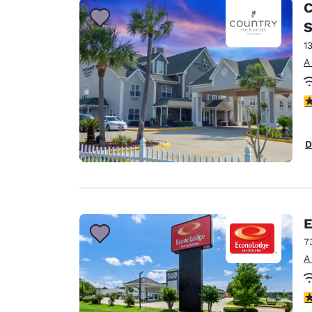
C
S
1
A
c
D
E
7
A
c