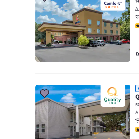
1
A
c
D
Q
5
A
c