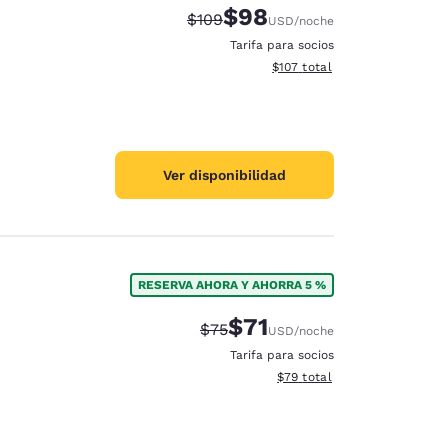
$98
Precio tachado:
Precio con descuento:
$109
USD
/noche
Tarifa para socios
Ver detalles del total estima
$107
total
Ver disponibilidad
RESERVA AHORA Y AHORRA 5 %
$71
Precio tachado:
Precio con descuento:
$75
USD
/noche
Tarifa para socios
Ver detalles del total estim
$79
total