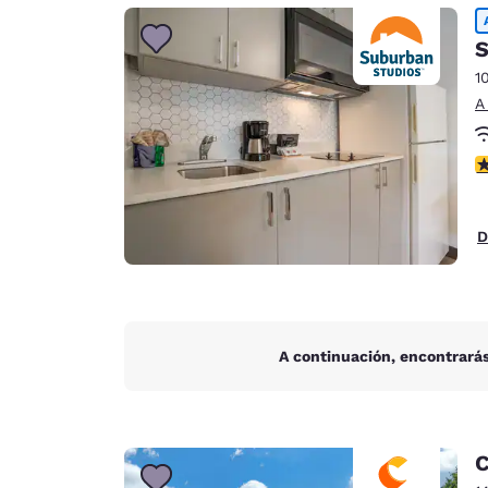
Canada
Français
S
Europa
1
A
Deutschla
Deutsch
c
Spain
English
D
Ireland
English
United Ki
English
A continuación, encontrarás
Asia-Pacífico
Australia
English
C