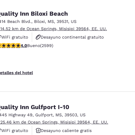
uality Inn Biloxi Beach
414 Beach Blvd.
,
Biloxi
,
MS
,
39531
,
US
 14.52 km de Ocean Springs, Misisipi 39564, EE. UU.
WiFi gratuito
Desayuno continental gratuito
alificación de 3.95 estrellas. Bueno. 2599 reseñas
4.0
Bueno
(2599)
Desayuno caliente gratis
etalles del hotel
uality Inn Gulfport I-10
445 Highway 49
,
Gulfport
,
MS
,
39503
,
US
 25.46 km de Ocean Springs, Misisipi 39564, EE. UU.
WiFi gratuito
Desayuno caliente gratis