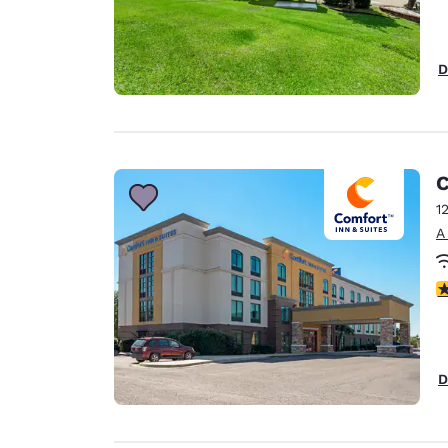
D
C
1
A
c
D