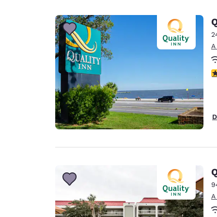
Q
2
A
c
D
Q
9
A