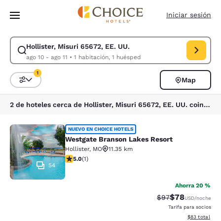
Carga completa
Pasar A Contenido Principal
Iniciar sesión
Hollister, Misuri 65672, EE. UU.
Modificar la búsqueda de Hollister, Misuri 65672, EE. UU.. Fecha de che
ago 10 - ago 11
•
1 habitación, 1 huésped
1
Map
Ordenar y filtrar
1 filtro seleccionado actualmente
2 de hoteles cerca de Hollister, Misuri 65672, EE. UU. coinciden con tus filtros
Westgate Branson Lakes Resort
NUEVO EN CHOICE HOTELS
Westgate Branson Lakes Resort
Hollister
,
MO
11.35 km
calificación de 5 estrellas. Excepcional. 1 reseña
5.0
(
1
)
54
Ahorra 20 %
$78
Precio tachado:
Precio con des
$97
USD
/noche
Tarifa para socios
Ver detalles d
$83
total