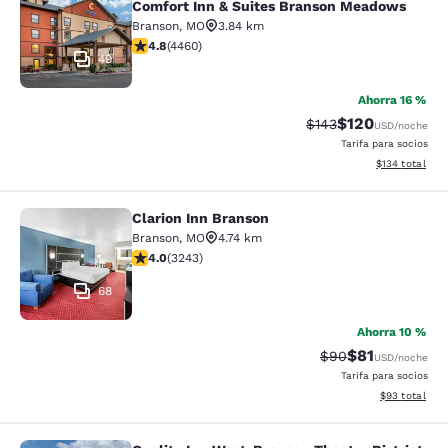
Comfort Inn & Suites Branson Meadows
Branson
,
MO
3.84 km
calificación de 4.76 estrellas. Excepcional. 4460 rese
4.8
(
4460
)
49
Ahorra 16 %
$120
Precio tachado:
Precio con desc
$143
USD
/noche
Tarifa para socios
Ver detalles d
$134
total
Clarion Inn Branson
Clarion Inn Branson
Branson
,
MO
4.74 km
calificación de 4.05 estrellas. Muy bueno. 3243 reseñ
4.0
(
3243
)
68
Ahorra 10 %
$81
Precio tachado:
Precio con de
$90
USD
/noche
Tarifa para socios
Ver detalles d
$93
total