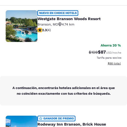
Westgate Branson Woods Resort
NUEVO EN CHOICE HOTELS
Westgate Branson Woods Resort
Branson
,
MO
4.74 km
calificación de 2.25 estrellas. Feria. 4 reseñas
2.3
(
4
)
44
Ahorra 20 %
$87
Precio tachado:
Precio con des
$109
USD
/noche
Tarifa para socios
Ver detalles d
$98
total
A continuación, encontrarás hoteles adicionales en el área que
no coinciden exactamente con tus criterios de búsqueda.
Rodeway Inn Branson, Brick House
GANADOR DE PREMIO
Rodeway Inn Branson, Brick House