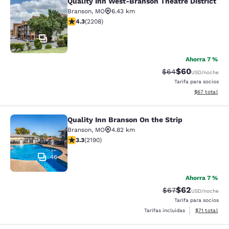
Quality Inn West-Branson Theatre District
Quality Inn West-Branson Theatre Di
Branson
,
MO
6.43 km
calificación de 4.28 estrellas. Excelente. 2208 reseña
4.3
(
2208
)
31
Ahorra 7 %
$60
Precio tachado:
Precio con des
$64
USD
/noche
Tarifa para socios
Ver detalles d
$67
total
Quality Inn Branson On the Strip
Quality Inn Branson On the Strip
Branson
,
MO
4.82 km
calificación de 3.26 estrellas. Bueno. 2190 reseñas
3.3
(
2190
)
46
Ahorra 7 %
$62
Precio tachado:
Precio con des
$67
USD
/noche
Tarifa para socios
Ver detalles 
Tarifas incluidas
$71
total