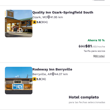
Quality Inn Ozark-Springfield South
Quality Inn Ozark-Springfield South
Ozark
,
MO
41.95 km
calificación de 3.59 estrellas. Bueno. 904 reseñas
3.6
(
904
)
21
Ahorra 10 %
$81
Precio tachado:
Precio con de
$90
USD
/noche
Tarifa para socios
Ver detalles d
$88
total
Rodeway Inn Berryville
Rodeway Inn Berryville
Berryville
,
AR
44.07 km
calificación de 2.28 estrellas. Feria. 36 reseñas
2.3
(
36
)
30
Hotel completo
para las fechas seleccionadas