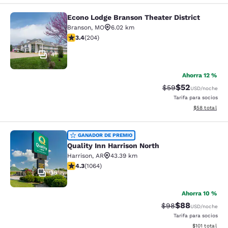
Econo Lodge Branson Theater District
Econo Lodge Branson Theater Distri
Branson
,
MO
6.02 km
calificación de 3.38 estrellas. Bueno. 204 reseñas
3.4
(
204
)
41
Ahorra 12 %
$52
Precio tachado:
Precio con des
$59
USD
/noche
Tarifa para socios
Ver detalles d
$58
total
Quality Inn Harrison North
GANADOR DE PREMIO
Quality Inn Harrison North
Harrison
,
AR
43.39 km
calificación de 4.28 estrellas. Excelente. 1064 reseñas
4.3
(
1064
)
36
Ahorra 10 %
$88
Precio tachado:
Precio con des
$98
USD
/noche
Tarifa para socios
Ver detalles d
$101
total