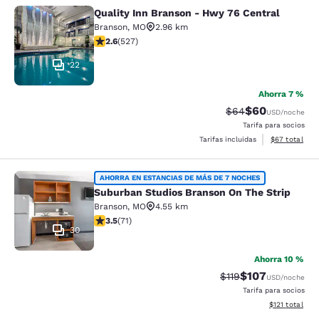
Quality Inn Branson - Hwy 76 Central
Quality Inn Branson - Hwy 76 Centr
Branson
,
MO
2.96 km
calificación de 2.61 estrellas. Feria. 527 reseñas
2.6
(
527
)
22
Ahorra 7 %
$60
Precio tachado:
Precio con des
$64
USD
/noche
Tarifa para socios
Ver detalles d
Tarifas incluidas
$67
total
Suburban Studios Branson On The S
AHORRA EN ESTANCIAS DE MÁS DE 7 NOCHES
Suburban Studios Branson On The Strip
Branson
,
MO
4.55 km
calificación de 3.52 estrellas. Bueno. 71 reseñas
3.5
(
71
)
30
Ahorra 10 %
$107
Precio tachado:
Precio con desc
$119
USD
/noche
Tarifa para socios
Ver detalles d
$121
total