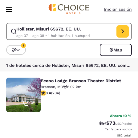
Carga completa
Pasar A Contenido Principal
Iniciar sesión
Hollister, Misuri 65672, EE. UU.
Modificar la búsqueda de Hollister, Misuri 65672, EE. UU.. Fecha de ch
ago 07 - ago 08
•
1 habitación, 1 huésped
1
Map
Ordenar y filtrar
1 filtro seleccionado actualmente
1 de hoteles cerca de Hollister, Misuri 65672, EE. UU. coinciden con tus filtros
Econo Lodge Branson Theater District
Econo Lodge Branson Theater Distri
Branson
,
MO
6.02 km
calificación de 3.38 estrellas. Bueno. 204 reseñas
3.4
(
204
)
41
Ahorra 10 %
$73
Precio tachado:
Precio con des
$81
USD
/noche
Tarifa para socios
Ver detalles d
$82
total