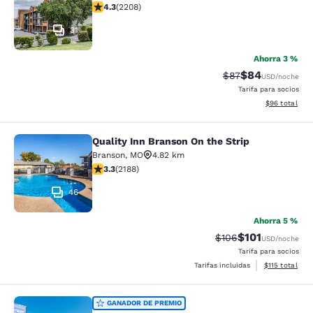
calificación de 4.28 estrellas. Excelente. 2208 reseña
4.3
(
2208
)
31
Ahorra 3 %
$84
Precio tachado:
Precio con des
$87
USD
/noche
Tarifa para socios
Ver detalles d
$96
total
Quality Inn Branson On the Strip
Quality Inn Branson On the Strip
Branson
,
MO
4.82 km
calificación de 3.27 estrellas. Bueno. 2188 reseñas
3.3
(
2188
)
46
Ahorra 5 %
$101
Precio tachado:
Precio con des
$106
USD
/noche
Tarifa para socios
Ver detalles d
Tarifas incluidas
$115
total
Rodeway Inn Branson, Brick House
GANADOR DE PREMIO