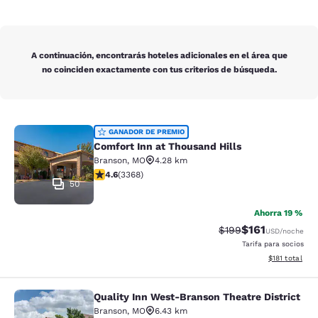
A continuación, encontrarás hoteles adicionales en el área que
no coinciden exactamente con tus criterios de búsqueda.
Comfort Inn at Thousand Hills
GANADOR DE PREMIO
Comfort Inn at Thousand Hills
Branson
,
MO
4.28 km
calificación de 4.58 estrellas. Excelente. 3368 reseña
4.6
(
3368
)
50
Ahorra 19 %
$161
Precio tachado:
Precio con des
$199
USD
/noche
Tarifa para socios
Ver detalles d
$181
total
Quality Inn West-Branson Theatre District
Quality Inn West-Branson Theatre Di
Branson
,
MO
6.43 km