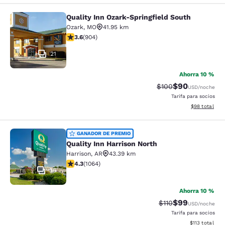
Quality Inn Ozark-Springfield South
Quality Inn Ozark-Springfield South
Ozark
,
MO
41.95 km
calificación de 3.59 estrellas. Bueno. 904 reseñas
3.6
(
904
)
21
Ahorra 10 %
$90
Precio tachado:
Precio con des
$100
USD
/noche
Tarifa para socios
Ver detalles d
$98
total
Quality Inn Harrison North
GANADOR DE PREMIO
Quality Inn Harrison North
Harrison
,
AR
43.39 km
calificación de 4.28 estrellas. Excelente. 1064 reseñas
4.3
(
1064
)
36
Ahorra 10 %
$99
Precio tachado:
Precio con des
$110
USD
/noche
Tarifa para socios
Ver detalles d
$113
total