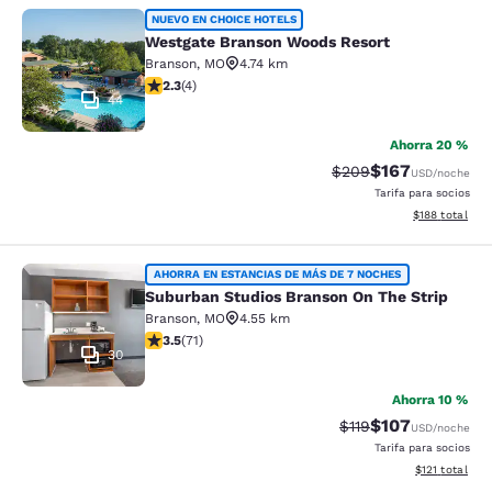
Westgate Branson Woods Resort
NUEVO EN CHOICE HOTELS
Westgate Branson Woods Resort
Branson
,
MO
4.74 km
calificación de 2.25 estrellas. Feria. 4 reseñas
2.3
(
4
)
44
Ahorra 20 %
$167
Precio tachado:
Precio con desc
$209
USD
/noche
Tarifa para socios
Ver detalles d
$188
total
Suburban Studios Branson On The S
AHORRA EN ESTANCIAS DE MÁS DE 7 NOCHES
Suburban Studios Branson On The Strip
Branson
,
MO
4.55 km
calificación de 3.52 estrellas. Bueno. 71 reseñas
3.5
(
71
)
30
Ahorra 10 %
$107
Precio tachado:
Precio con desc
$119
USD
/noche
Tarifa para socios
Ver detalles d
$121
total