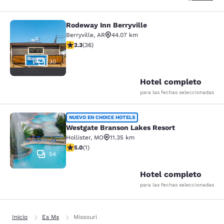
Rodeway Inn Berryville
Rodeway Inn Berryville
Berryville
,
AR
44.07 km
calificación de 2.28 estrellas. Feria. 36 reseñas
2.3
(
36
)
30
Hotel completo
para las fechas seleccionadas
Westgate Branson Lakes Resort
NUEVO EN CHOICE HOTELS
Westgate Branson Lakes Resort
Hollister
,
MO
11.35 km
calificación de 5 estrellas. Excepcional. 1 reseña
5.0
(
1
)
54
Hotel completo
para las fechas seleccionadas
Inicio
Es Mx
Missouri