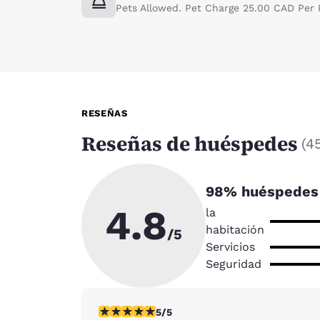
Pets Allowed. Pet Charge 25.00 CAD Per P
RESEÑAS
Reseñas de huéspedes
(
4
98
% huéspedes 
4.8
la
habitación
/5
Servicios
Seguridad
calificación de 5 estrellas. Excepcional. 1 re
5/5