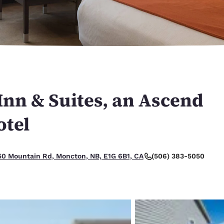
México
Mexico
Español
English
nd
Germany
España
English
Español
France
France
Français
English
nn & Suites, an Ascend
Italia
Italy
otel
Italiano
English
ngdom
cepcional.
(506) 383-5050
50 Mountain Rd, Moncton, NB, E1G 6B1, CA
India
New Zealan
English
English