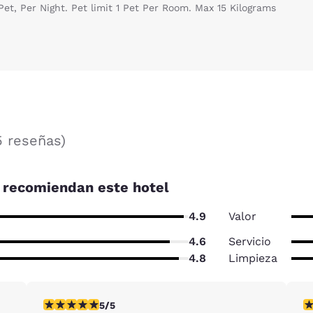
et, Per Night. Pet limit 1 Pet Per Room. Max 15 Kilograms
5 reseñas
)
recomiendan este hotel
4.9
Valor
4.6
Servicio
4.8
Limpieza
seña
calificación de 5 estrellas. Excepcional. 1 reseña
ca
5/5