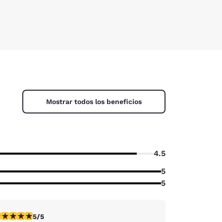
Mostrar todos los beneficios
4.5
5
5
lificación de 5 estrellas. Excepcional. 1 reseña
5/5