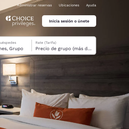
Administrar reservas
Ubicaciones
Ayuda
Inicia sesión o únete
huéspedes
Rate (Tarifa)
nes, Grupo
Precio de grupo (más de 10 habitaciones)
ina