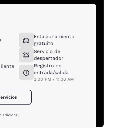
Estacionamiento
o
gratuito
Servicio de
despertador
Registro de
liente
entrada/salida
3:00 PM / 11:00 AM
servicios
 adicional.