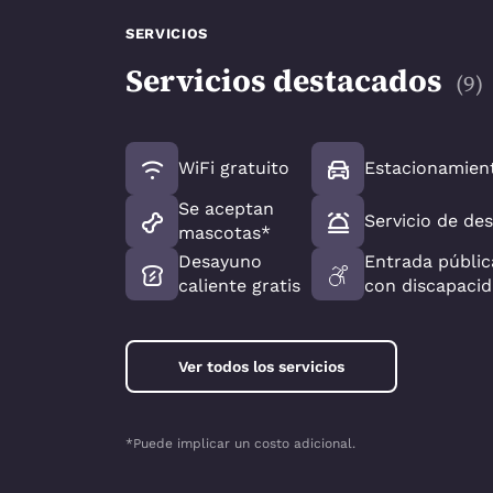
SERVICIOS
Servicios destacados
(
9
)
WiFi gratuito
Estacionamient
Se aceptan
Servicio de de
mascotas*
Desayuno
Entrada públic
caliente gratis
con discapaci
Ver todos los servicios
*Puede implicar un costo adicional.