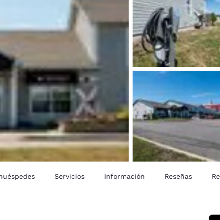
 huéspedes
Servicios
Información
Reseñas
Re