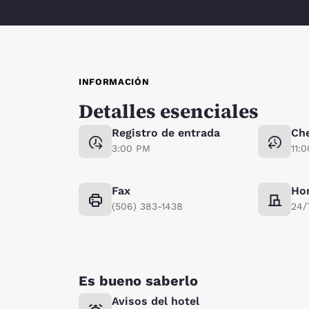
INFORMACIÓN
Detalles esenciales
Registro de entrada
Ch
3:00 PM
11:
Fax
Hor
(506) 383-1438
24/
Es bueno saberlo
Avisos del hotel