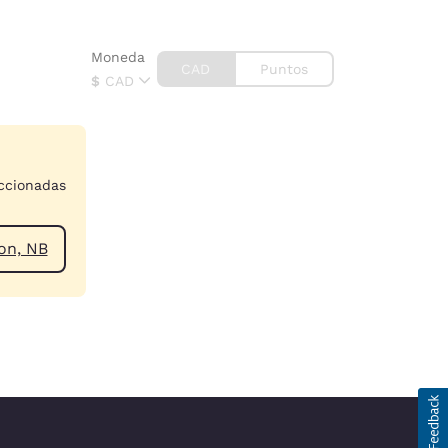
Moneda
CAD
Puntos
$
CAD
eccionadas
a de Moncton, NB