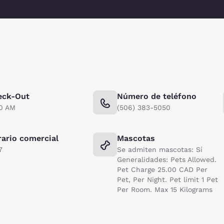
eck-Out
Número de teléfono
00 AM
(506) 383-5050
ario comercial
Mascotas
7
Se admiten mascotas: Sí
Generalidades: Pets Allowed.
Pet Charge 25.00 CAD Per
Pet, Per Night. Pet limit 1 Pet
Per Room. Max 15 Kilograms