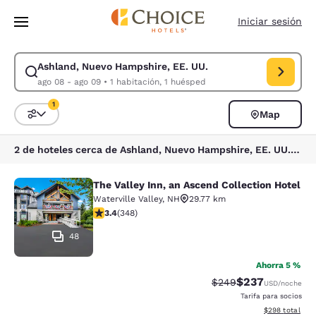
Carga completa
Pasar A Contenido Principal
Iniciar sesión
Ashland, Nuevo Hampshire, EE. UU.
Modificar la búsqueda de Ashland, Nuevo Hampshire, EE. UU.. Fecha de
ago 08 - ago 09
•
1 habitación, 1 huésped
1
Map
Ordenar y filtrar
1 filtro seleccionado actualmente
2 de hoteles cerca de Ashland, Nuevo Hampshire, EE. UU. coinciden con tus filtros
The Valley Inn, an Ascend Collection Hotel
The Valley Inn, an Ascend Collectio
Waterville Valley
,
NH
29.77 km
calificación de 3.44 estrellas. Bueno. 348 reseñas
3.4
(
348
)
48
Ahorra 5 %
$237
Precio tachado:
Precio con desc
$249
USD
/noche
Tarifa para socios
Ver detalles de
$298
total