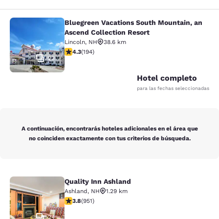
Bluegreen Vacations South Mountain, an
Bluegreen Vacations South Mountain
Ascend Collection Resort
Lincoln
,
NH
38.6 km
calificación de 4.34 estrellas. Excelente. 194 reseñas
4.3
(
194
)
23
Hotel completo
para las fechas seleccionadas
A continuación, encontrarás hoteles adicionales en el área que
no coinciden exactamente con tus criterios de búsqueda.
Quality Inn Ashland
Quality Inn Ashland
Ashland
,
NH
1.29 km
calificación de 3.75 estrellas. Bueno. 951 reseñas
3.8
(
951
)
24