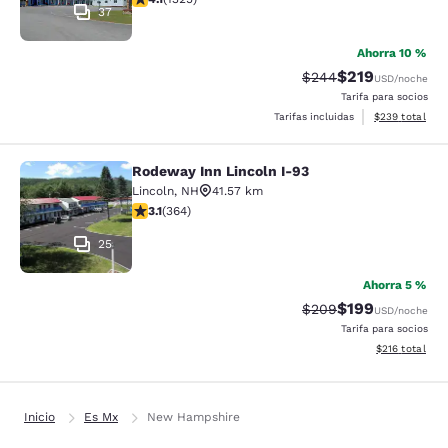
37
Ahorra 10 %
$219
Precio tachado:
Precio con desc
$244
USD
/noche
Tarifa para socios
Ver detalles de
Tarifas incluidas
$239
total
Rodeway Inn Lincoln I-93
Rodeway Inn Lincoln I-93
Lincoln
,
NH
41.57 km
calificación de 3.13 estrellas. Bueno. 364 reseñas
3.1
(
364
)
25
Ahorra 5 %
$199
Precio tachado:
Precio con desc
$209
USD
/noche
Tarifa para socios
Ver detalles d
$216
total
Inicio
Es Mx
New Hampshire