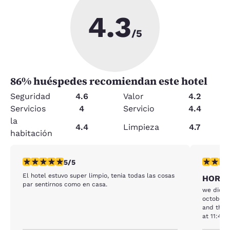
4.3
/5
86
% huéspedes recomiendan este hotel
Seguridad
4.6
Valor
4.2
Servicios
4
Servicio
4.4
la
4.4
Limpieza
4.7
habitación
calificación de 5 estrellas. Excepcional. 1 reseña
calificaci
5/5
El hotel estuvo super limpio, tenia todas las cosas
HORRI
par sentirnos como en casa.
we did t
october 2
and they
at 11:45p
showed t