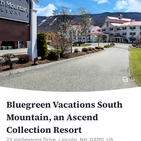
23
Bluegreen Vacations South
Mountain, an Ascend
Collection Resort
23 InnSeasons Drive
,
Lincoln
,
NH
,
03251
,
US