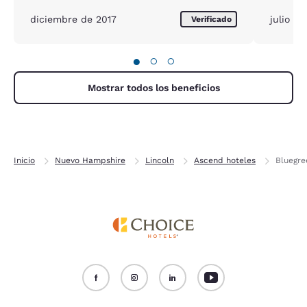
taken out
diciembre de 2017
julio d
Verificado
●
○
○
Mostrar todos los beneficios
Inicio
Nuevo Hampshire
Lincoln
Ascend hoteles
Bluegre