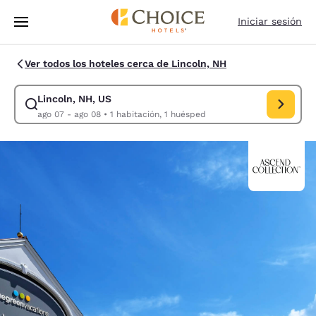
Carga completa
Pasar A Contenido Principal
Iniciar sesión
Ver todos los hoteles cerca de Lincoln, NH
Lincoln, NH, US
Modificar la búsqueda de Lincoln, NH, US. Fecha de check-in ago 07, F
ago 07 - ago 08
•
1 habitación, 1 huésped