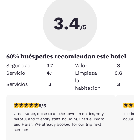
3.4
/5
60
% huéspedes recomiendan este hotel
Seguridad
3.7
Valor
3
Servicio
4.1
Limpieza
3.6
la
Servicios
3
3
habitación
calificación de 5 estrellas. Excepcional. 1 reseña
calificac
5/5
Great value, close to all the town amenities, very
The hotel
helpful and friendly staff including Charlie, Pedro
could us
and Harsh. We already booked for our trip next
summer!