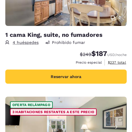
4
1 cama King, suite, no fumadores
4 huéspedes
Prohibido fumar
$187
Precio tachado:
Precio con descu
$249
USD
/noche
Ver detalles 
Precio especial
$237
total
Reservar ahora
OFERTA RELÁMPAGO
3 HABITACIONES RESTANTES A ESTE PRECIO