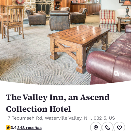
48
The Valley Inn, an Ascend
Collection Hotel
17 Tecumseh Rd
,
Waterville Valley
,
NH
,
03215
,
US
calificación de 3.44 estrellas. Bueno.
3.4
348 reseñas