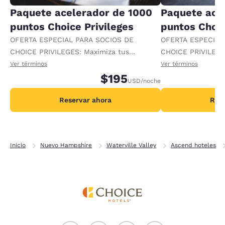
Paquete acelerador de 1000
Paquete ace
puntos Choice Privileges
puntos Choic
OFERTA ESPECIAL PARA SOCIOS DE
OFERTA ESPECIAL
CHOICE PRIVILEGES: Maximiza tus
CHOICE PRIVILEGE
recompensas al recibir 1000 puntos
recompensas al re
Ver términos
Ver términos
adicionales por noche.
$195
adicionales por no
USD
/noche
Reservar ahora
Rese
Inicio
Nuevo Hampshire
Waterville Valley
Ascend hoteles