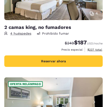
4
2 camas king, no fumadores
4 huéspedes
Prohibido fumar
$187
Precio tachado:
Precio con descu
$249
USD
/noche
Ver detalles 
Precio especial
$237
total
Reservar ahora
OFERTA RELÁMPAGO