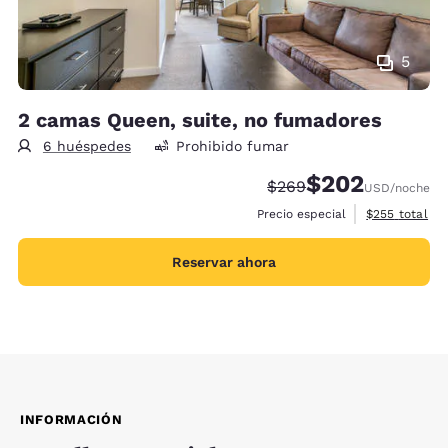
5
2 camas Queen, suite, no fumadores
6 huéspedes
Prohibido fumar
$202
Precio tachado:
Precio con descue
$269
USD
/noche
Ver detalles 
Precio especial
$255
total
Reservar ahora
INFORMACIÓN