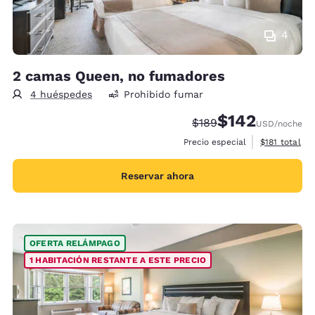
4
2 camas Queen, no fumadores
4 huéspedes
Prohibido fumar
$142
Precio tachado:
Precio con descu
$189
USD
/noche
Ver detalles 
Precio especial
$181
total
Reservar ahora
OFERTA RELÁMPAGO
1 HABITACIÓN RESTANTE A ESTE PRECIO