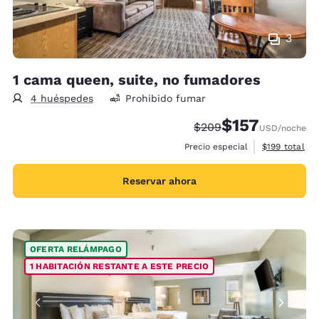
3
1 cama queen, suite, no fumadores
4 huéspedes
Prohibido fumar
$157
Precio tachado:
Precio con descu
$209
USD
/noche
Ver detalles 
Precio especial
$199
total
Reservar ahora
OFERTA RELÁMPAGO
1 HABITACIÓN RESTANTE A ESTE PRECIO