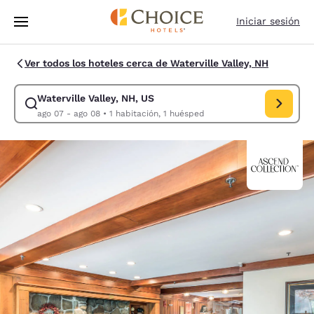
Carga completa
Pasar A Contenido Principal
Iniciar sesión
Ver todos los hoteles cerca de Waterville Valley, NH
Waterville Valley, NH, US
Modificar la búsqueda de Waterville Valley, NH, US. Fecha de check-in
ago 07 - ago 08
•
1 habitación, 1 huésped