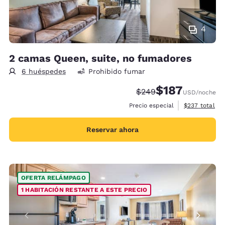
4
2 camas Queen, suite, no fumadores
6 huéspedes
Prohibido fumar
$187
Precio tachado:
Precio con descu
$249
USD
/noche
Ver detalles 
Precio especial
$237
total
Reservar ahora
OFERTA RELÁMPAGO
1 HABITACIÓN RESTANTE A ESTE PRECIO