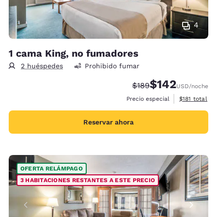
4
1 cama King, no fumadores
2 huéspedes
Prohibido fumar
$142
Precio tachado:
Precio con descu
$189
USD
/noche
Ver detalles 
Precio especial
$181
total
Reservar ahora
OFERTA RELÁMPAGO
3 HABITACIONES RESTANTES A ESTE PRECIO