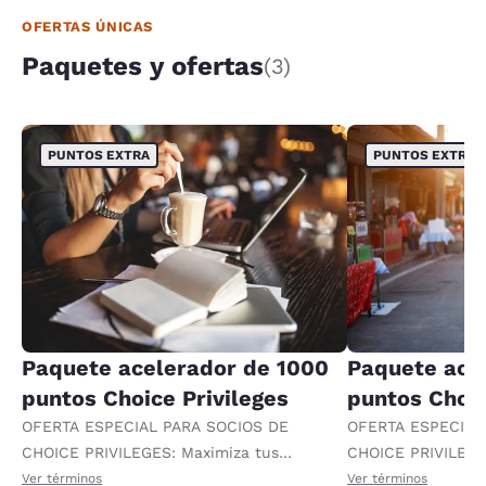
OFERTAS ÚNICAS
Paquetes y ofertas
(3)
PUNTOS EXTRA
PUNTOS EXTRA
Paquete acelerador de 1000
Paquete ace
puntos Choice Privileges
puntos Choic
OFERTA ESPECIAL PARA SOCIOS DE
OFERTA ESPECIAL
CHOICE PRIVILEGES: Maximiza tus
CHOICE PRIVILEGE
recompensas al recibir 1000 puntos
recompensas al re
Ver términos
Ver términos