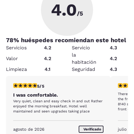
4.0
/5
78
% huéspedes recomiendan este hotel
Servicios
4.2
Servicio
4.3
la
Valor
4.2
4.2
habitación
Limpieza
4.1
Seguridad
4.3
calificación de 5 estrellas. Excepcional. 1 reseña
calificaci
5/5
There is
I was comfortable.
the front
Very quiet, clean and easy check in and out Rather
8140 soun
enjoyed the morning breakfast. Hotel well
front des
maintained and seen upgrades taking place
scrabbly static. Three succes
No joy.
agosto de 2026
julio d
Verificado