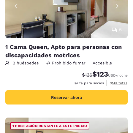
5
1 Cama Queen, Apto para personas con
discapacidades motrices
2 huéspedes
Prohibido fumar
Accesible
$123
Precio tachado:
Precio con descu
$136
USD
/noche
Ver detalles 
Tarifa para socios
$141
total
Reservar ahora
1 HABITACIÓN RESTANTE A ESTE PRECIO