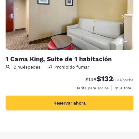
4
1 Cama King, Suite de 1 habitación
2 huéspedes
Prohibido fumar
$132
Precio tachado:
Precio con descu
$146
USD
/noche
Ver detalles 
Tarifa para socios
$151
total
Reservar ahora