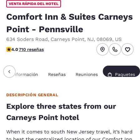
VENTA RÁPIDA DEL HOTEL
Comfort Inn & Suites Carneys
Point - Pennsville
634 Soders Road
,
Carneys Point
,
NJ
,
08069
,
US
calificación de 4 estrellas. Muy bueno.
4.0
710 reseñas
n
Información
Reseñas
Reuniones
Paquetes
DESCRIPCIÓN GENERAL
Explore three states from our
Carneys Point hotel
When it comes to south New Jersey travel, it’s hard
to beat the centralized location of our Comfort Inn