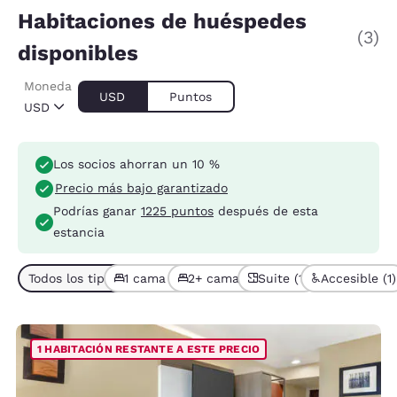
Habitaciones de huéspedes
(3)
disponibles
Moneda
USD
Puntos
USD
Los socios ahorran un 10 %
Precio más bajo garantizado
Podrías ganar
1225 puntos
después de esta
estancia
Todos los tipos de habitación (3)
1 cama (2)
2+ camas (1)
Suite (1)
Accesible (1)
1 HABITACIÓN RESTANTE A ESTE PRECIO