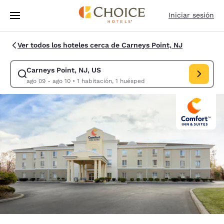
Carga completa
Pasar A Contenido Principal
Iniciar sesión
Ver todos los hoteles cerca de Carneys Point, NJ
Carneys Point, NJ, US
Modificar la búsqueda de Carneys Point, NJ, US. Fecha de check-in ago
ago 09 - ago 10
•
1 habitación, 1 huésped