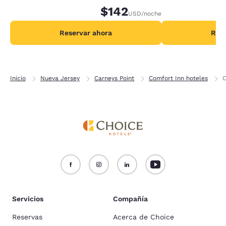
adicionales por noche.
$142
adicionales por no
USD
/noche
Reservar ahora
Rese
Inicio
Nueva Jersey
Carneys Point
Comfort Inn hoteles
C
Servicios
Compañía
Reservas
Acerca de Choice