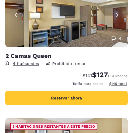
4
2 Camas Queen
4 huéspedes
Prohibido fumar
$127
Precio tachado:
Precio con descu
$141
USD
/noche
Ver detalles 
Tarifa para socios
$146
total
Reservar ahora
3 HABITACIONES RESTANTES A ESTE PRECIO