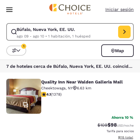
Carga completa
Pasar A Contenido Principal
Iniciar sesión
Búfalo, Nueva York, EE. UU.
Modificar la búsqueda de Búfalo, Nueva York, EE. UU.. Fecha de check-
ago 09 - ago 10
•
1 habitación, 1 huésped
1
Map
Ordenar y filtrar
1 filtro seleccionado actualmente
7 de hoteles cerca de Búfalo, Nueva York, EE. UU. coinciden con tus filtros
Quality Inn Near Walden Galleria Mall
Quality Inn Near Walden Galleria Ma
Cheektowaga
,
NY
6.63 km
calificación de 4.12 estrellas. Muy bueno. 1378 reseña
4.1
(
1378
)
35
Ahorra 10 %
$98
Precio tachado:
Precio con des
$109
USD
/noche
Tarifa para socios
Ver detalles d
$115
total