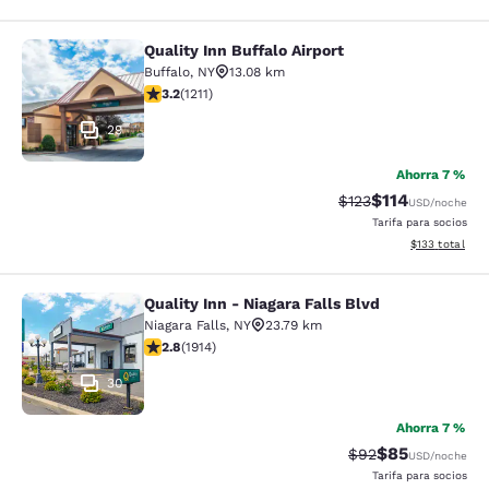
Quality Inn Buffalo Airport
Quality Inn Buffalo Airport
Buffalo
,
NY
13.08 km
calificación de 3.2 estrellas. Bueno. 1211 reseñas
3.2
(
1211
)
29
Ahorra 7 %
$114
Precio tachado:
Precio con des
$123
USD
/noche
Tarifa para socios
Ver detalles d
$133
total
Quality Inn - Niagara Falls Blvd
Quality Inn - Niagara Falls Blvd
Niagara Falls
,
NY
23.79 km
calificación de 2.79 estrellas. Feria. 1914 reseñas
2.8
(
1914
)
30
Ahorra 7 %
$85
Precio tachado:
Precio con des
$92
USD
/noche
Tarifa para socios