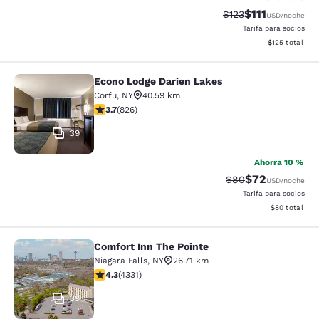
$111
Precio tachado:
Precio con des
$123
USD
/noche
Tarifa para socios
Ver detalles d
$125
total
Econo Lodge Darien Lakes
Econo Lodge Darien Lakes
Corfu
,
NY
40.59 km
calificación de 3.69 estrellas. Bueno. 826 reseñas
3.7
(
826
)
39
Ahorra 10 %
$72
Precio tachado:
Precio con des
$80
USD
/noche
Tarifa para socios
Ver detalles d
$80
total
Comfort Inn The Pointe
Comfort Inn The Pointe
Niagara Falls
,
NY
26.71 km
calificación de 4.3 estrellas. Excelente. 4331 reseñas
4.3
(
4331
)
39