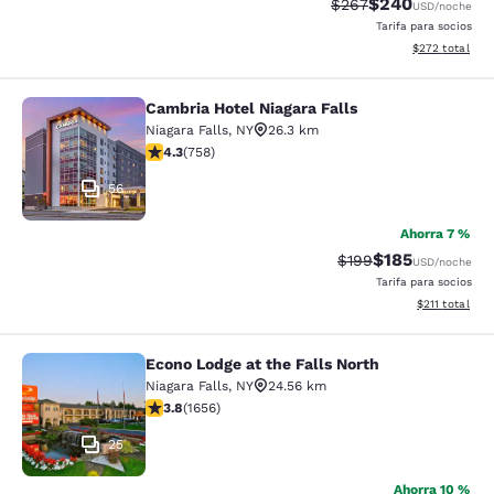
$240
Precio tachado:
Precio con desc
$267
USD
/noche
Tarifa para socios
Ver detalles de
$272
total
Cambria Hotel Niagara Falls
Cambria Hotel Niagara Falls
Niagara Falls
,
NY
26.3 km
calificación de 4.26 estrellas. Excelente. 758 reseñas
4.3
(
758
)
56
Ahorra 7 %
$185
Precio tachado:
Precio con desc
$199
USD
/noche
Tarifa para socios
Ver detalles d
$211
total
Econo Lodge at the Falls North
Econo Lodge at the Falls North
Niagara Falls
,
NY
24.56 km
calificación de 3.77 estrellas. Bueno. 1656 reseñas
3.8
(
1656
)
25
Ahorra 10 %