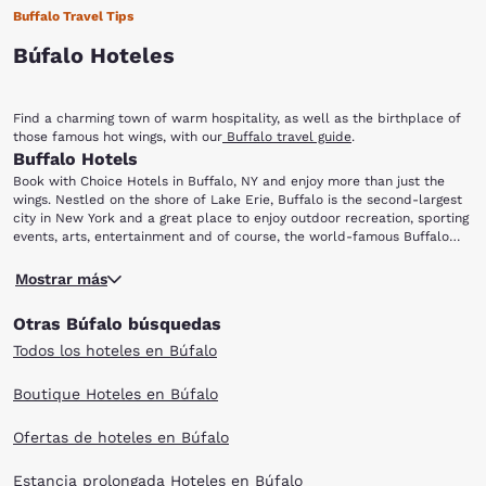
Buffalo Travel Tips
Búfalo Hoteles
Find a charming town of warm hospitality, as well as the birthplace of
those famous hot wings, with our
Buffalo travel guide
.
Buffalo Hotels
Book with Choice Hotels in Buffalo, NY and enjoy more than just the
wings. Nestled on the shore of Lake Erie, Buffalo is the second-largest
city in New York and a great place to enjoy outdoor recreation, sporting
events, arts, entertainment and of course, the world-famous Buffalo
wings! After you leave your hotel room and scour the city for the
Niagara Falls is just north of Buffalo and offers some of the most
perfect chicken wing, be sure to check out the following attractions:
Mostrar más
spectacular views one can get in the entire continent. Observe the river
Niagara Falls, Ralph Wilson Stadium, First Niagara Center, Albright-Knox
and the falls from Niagara Reservation State Park, or enjoy the roar of
Art Gallery, Buffalo Museum of Science and Buffalo Zoo.
Otras Búfalo búsquedas
the falls up close on the Maid of the Mist boat tour! Sports fans will
find it difficult to choose what to do first: take in a Buffalo Bills
Todos los hoteles en Búfalo
football game at Ralph Wilson Stadium or catch a Buffalo Sabres
hockey game at First Niagara Center. Baseball fans need not despair:
Boutique Hoteles en Búfalo
Coca-Cola Field is home to the Buffalo Bisons, the AAA affiliate of the
Cleveland Indians major-league team.
Ofertas de hoteles en Búfalo
The Albright-Knox Art Gallery, one of the nation's oldest public arts
organizations, has established a worldwide reputation as an outstanding
center of modern art. In addition to its tremendous collection and
Estancia prolongada Hoteles en Búfalo