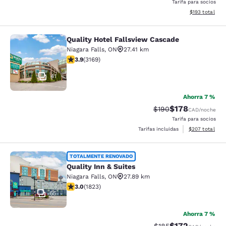
Tarifa para socios
Ver detalles d
$193
total
Quality Hotel Fallsview Cascade
Quality Hotel Fallsview Cascade
Niagara Falls
,
ON
27.41 km
calificación de 3.9 estrellas. Bueno. 3169 reseñas
3.9
(
3169
)
41
Ahorra 7 %
$178
Precio tachado:
Precio con desc
$190
CAD
/noche
Tarifa para socios
Ver detalles de
Tarifas incluidas
$207
total
Quality Inn & Suites
TOTALMENTE RENOVADO
Quality Inn & Suites
Niagara Falls
,
ON
27.89 km
calificación de 2.96 estrellas. Feria. 1823 reseñas
3.0
(
1823
)
65
Ahorra 7 %
$172
Precio tachado:
Precio con desc