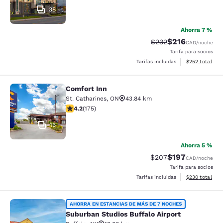
38
Ahorra 7 %
$216
Precio tachado:
Precio con desc
$232
CAD
/noche
Tarifa para socios
Ver detalles de
Tarifas incluidas
$252
total
Comfort Inn
Comfort Inn
St. Catharines
,
ON
43.84 km
calificación de 4.22 estrellas. Excelente. 175 reseñas
4.2
(
175
)
16
Ahorra 5 %
$197
Precio tachado:
Precio con desc
$207
CAD
/noche
Tarifa para socios
Ver detalles de
Tarifas incluidas
$230
total
Suburban Studios Buffalo Airport
AHORRA EN ESTANCIAS DE MÁS DE 7 NOCHES
Suburban Studios Buffalo Airport