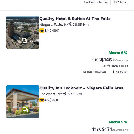
Ver detalles d
Tarifas incluidas
$97
total
Quality Hotel & Suites At The Falls
Quality Hotel & Suites At The Falls
Niagara Falls
,
NY
26.65 km
calificación de 3.13 estrellas. Bueno. 3460 reseñas
3.1
(
3460
)
36
Ahorra 6 %
$146
Precio tachado:
Precio con desc
$155
USD
/noche
Tarifa para socios
Ver detalles d
Tarifas incluidas
$172
total
Quality Inn Lockport - Niagara Falls Area
Quality Inn Lockport - Niagara Falls
Lockport
,
NY
32.99 km
calificación de 3.59 estrellas. Bueno. 683 reseñas
3.6
(
683
)
19
Ahorra 5 %
$171
Precio tachado:
Precio con des
$180
USD
/noche