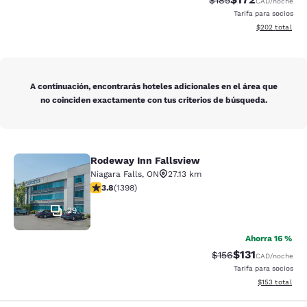
$185
CAD
/noche
Tarifa para socios
Ver detalles de
$202
total
A continuación, encontrarás hoteles adicionales en el área que
no coinciden exactamente con tus criterios de búsqueda.
Rodeway Inn Fallsview
Rodeway Inn Fallsview
Niagara Falls
,
ON
27.13 km
calificación de 3.84 estrellas. Bueno. 1398 reseñas
3.8
(
1398
)
29
Ahorra 16 %
$131
Precio tachado:
Precio con des
$156
CAD
/noche
Tarifa para socios
Ver detalles d
$153
total