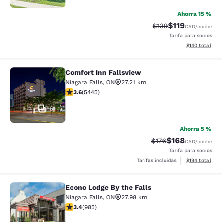
Ahorra 15 %
$119
Precio tachado:
Precio con desc
$139
CAD
/noche
Tarifa para socios
Ver detalles d
$140
total
Comfort Inn Fallsview
Comfort Inn Fallsview
Niagara Falls
,
ON
27.21 km
calificación de 3.63 estrellas. Bueno. 5445 reseñas
3.6
(
5445
)
51
Ahorra 5 %
$168
Precio tachado:
Precio con desc
$176
CAD
/noche
Tarifa para socios
Ver detalles d
Tarifas incluidas
$194
total
Econo Lodge By the Falls
Econo Lodge By the Falls
Niagara Falls
,
ON
27.98 km
calificación de 3.37 estrellas. Bueno. 985 reseñas
3.4
(
985
)