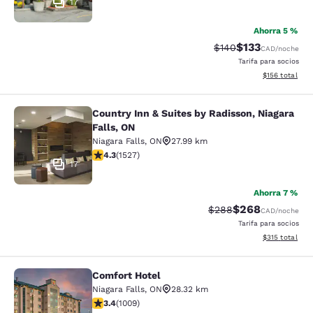
17
Ahorra 5 %
$133
Precio tachado:
Precio con desc
$140
CAD
/noche
Tarifa para socios
Ver detalles d
$156
total
Country Inn & Suites by Radisson, Niagara
Country Inn & Suites by Radisson, N
Falls, ON
Niagara Falls
,
ON
27.99 km
calificación de 4.32 estrellas. Excelente. 1527 reseñas
4.3
(
1527
)
17
Ahorra 7 %
$268
Precio tachado:
Precio con desc
$288
CAD
/noche
Tarifa para socios
Ver detalles d
$315
total
Comfort Hotel
Comfort Hotel
Niagara Falls
,
ON
28.32 km
calificación de 3.4 estrellas. Bueno. 1009 reseñas
3.4
(
1009
)