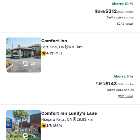
Ahorra 10 %
$212
Precio tachado:
Precio con desc
$235
USD
/noche
Tarifa para socios
Ver detalles de
$242
total
Comfort Inn
Comfort Inn
Fort Erie
,
ON
4.91 km
calificación de 4.16 estrellas. Muy bueno. 1213 reseñas
4.2
(
1213
)
25
Ahorra 5 %
$143
Precio tachado:
Precio con desc
$150
CAD
/noche
Tarifa para socios
Ver detalles d
$161
total
Comfort Inn Lundy's Lane
Comfort Inn Lundy's Lane
Niagara Falls
,
ON
29.93 km
calificación de 3.67 estrellas. Bueno. 1889 reseñas
3.7
(
1889
)
28