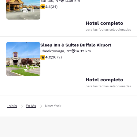
Buffalo
,
NY
13.06 km
calificación de 2.35 estrellas. Feria. 34 reseñas
2.4
(
34
)
44
Hotel completo
para las fechas seleccionadas
Sleep Inn & Suites Buffalo Airport
Sleep Inn & Suites Buffalo Airport
Cheektowaga
,
NY
14.32 km
calificación de 4.19 estrellas. Muy bueno. 2672 reseña
4.2
(
2672
)
29
Hotel completo
para las fechas seleccionadas
Inicio
Es Mx
New York