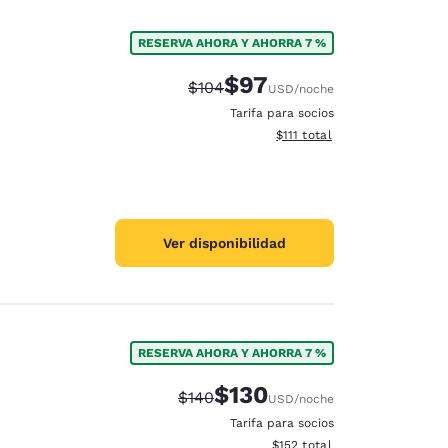
RESERVA AHORA Y AHORRA 7 %
$97
Precio tachado:
Precio con descuento:
$104
USD
/noche
Tarifa para socios
Ver detalles del total estima
$111
total
Ver disponibilidad
RESERVA AHORA Y AHORRA 7 %
$130
Precio tachado:
Precio con descuento:
$140
USD
/noche
Tarifa para socios
Ver detalles del total estima
$152
total