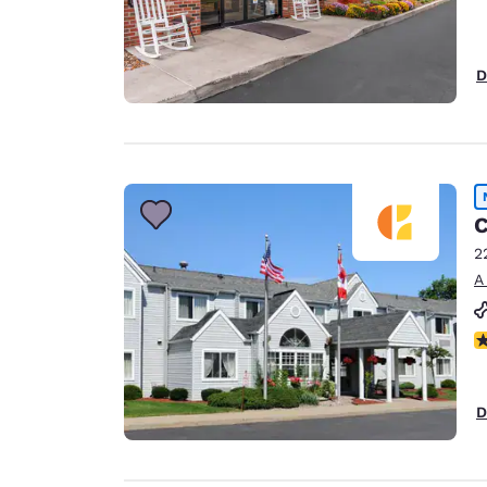
D
C
2
A
N
D