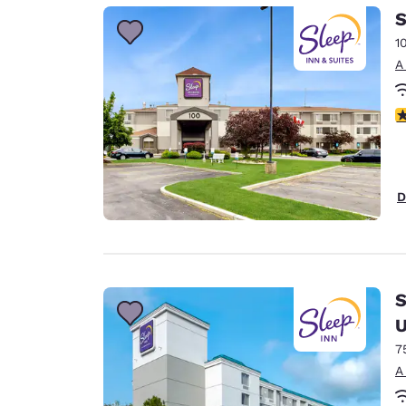
Canada
S
Français
1
Europa
A
Deutschla
Deutsch
c
Spain
English
D
Ireland
English
United Ki
English
S
Asia-Pacífico
U
7
Australia
English
A