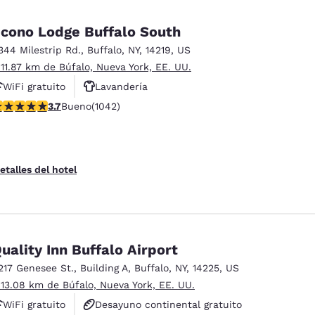
cono Lodge Buffalo South
344 Milestrip Rd.
,
Buffalo
,
NY
,
14219
,
US
 11.87 km de Búfalo, Nueva York, EE. UU.
WiFi gratuito
Lavandería
alificación de 3.66 estrellas. Bueno. 1042 reseñas
3.7
Bueno
(1042)
Estacionamiento para camiones
etalles del hotel
uality Inn Buffalo Airport
217 Genesee St.
,
Building A
,
Buffalo
,
NY
,
14225
,
US
 13.08 km de Búfalo, Nueva York, EE. UU.
WiFi gratuito
Desayuno continental gratuito