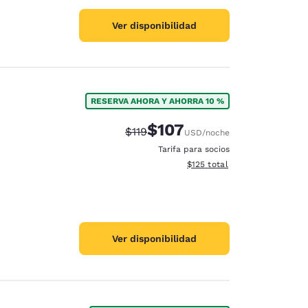
Ver disponibilidad
RESERVA AHORA Y AHORRA 10 %
$107
Precio tachado:
Precio con descuento:
$119
USD
/noche
Tarifa para socios
Ver detalles del total estima
$125
total
Ver disponibilidad