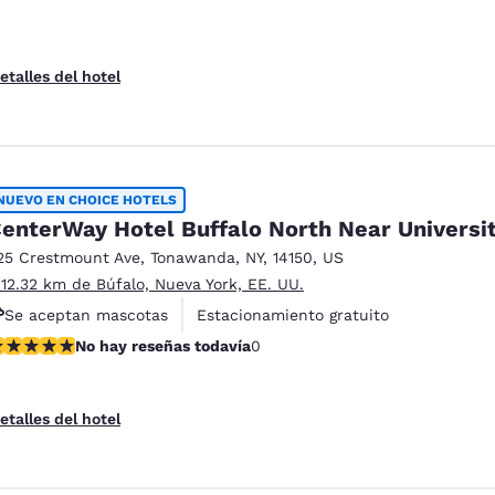
etalles del hotel
NUEVO EN CHOICE HOTELS
enterWay Hotel Buffalo North Near Universi
25 Crestmount Ave
,
Tonawanda
,
NY
,
14150
,
US
 12.32 km de Búfalo, Nueva York, EE. UU.
Se aceptan mascotas
Estacionamiento gratuito
o hay reseñas todavía
No hay reseñas todavía
0
etalles del hotel