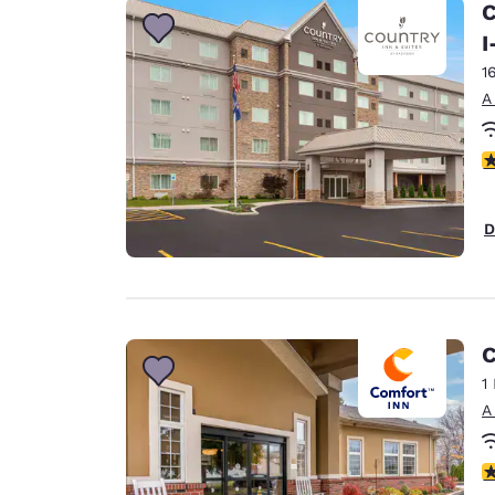
C
I
1
A
c
D
C
1
A
c