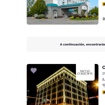
c
D
A continuación, encontrarás
C
2
A
c