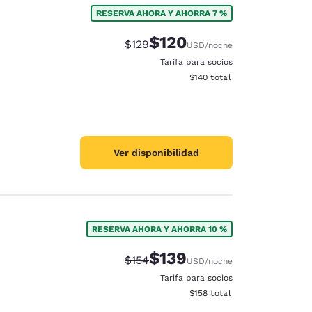
RESERVA AHORA Y AHORRA 7 %
$120
Precio tachado:
Precio con descuento:
$129
USD
/noche
Tarifa para socios
Ver detalles del total estima
$140
total
Ver disponibilidad
RESERVA AHORA Y AHORRA 10 %
$139
Precio tachado:
Precio con descuento:
$154
USD
/noche
d
Tarifa para socios
Ver detalles del total estima
$158
total