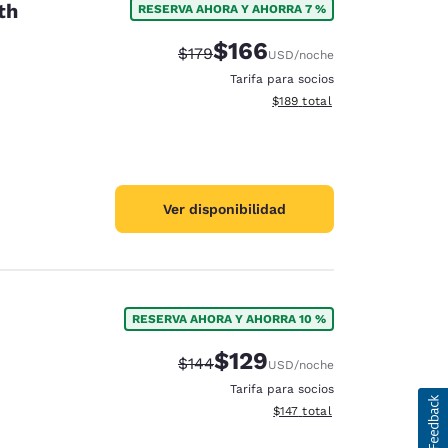
th
RESERVA AHORA Y AHORRA 7 %
$166
Precio tachado:
Precio con descuento:
$179
USD
/noche
Tarifa para socios
Ver detalles del total estima
$189
total
Ver disponibilidad
RESERVA AHORA Y AHORRA 10 %
$129
Precio tachado:
Precio con descuento:
$144
USD
/noche
Tarifa para socios
Ver detalles del total estima
$147
total