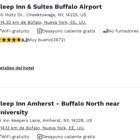
México
Mexico
leep Inn & Suites Buffalo Airport
Español
English
00 Holtz Dr.
,
Cheektowaga
,
NY
,
14225
,
US
 14.32 km de Búfalo, Nueva York, EE. UU.
nd
Germany
España
WiFi gratuito
Desayuno caliente gratis
No fumadores
English
Español
alificación de 4.19 estrellas. Muy bueno. 2672 reseñas
4.2
Muy bueno
(2672)
France
France
Français
English
etalles del hotel
Italia
Italy
Italiano
English
ngdom
leep Inn Amherst - Buffalo North near
niversity
5 Inn Keepers Lane
,
Amherst
,
NY
,
14228
,
US
India
New Zealan
English
English
 14.13 km de Búfalo, Nueva York, EE. UU.
WiFi gratuito
Desayuno caliente gratis