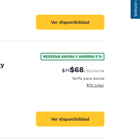
Ver disponibilidad
RESERVA AHORA Y AHORRA 5 %
ty
$68
Precio tachado:
Precio con descuento:
$71
USD
/noche
Tarifa para socios
Ver detalles del total estim
$75
total
Ver disponibilidad