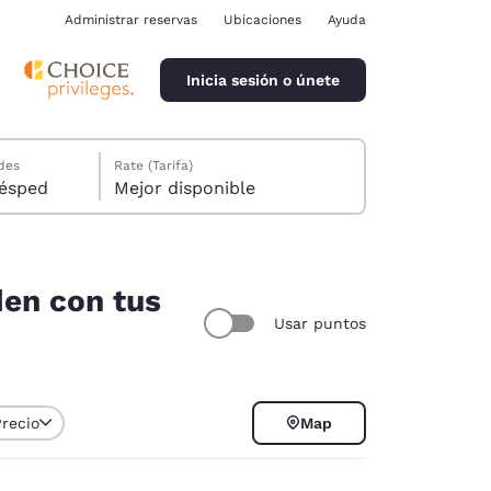
Administrar reservas
Ubicaciones
Ayuda
Inicia sesión o únete
des
Rate (Tarifa)
ión, 1 huésped
Mejor disponible
den con tus
Usar puntos
ina
Precio
Map