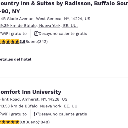
ountry Inn & Suites by Radisson, Buffalo Sou
-90, NY
64B Slade Avenue
,
West Seneca
,
NY
,
14224
,
US
 9.39 km de Búfalo, Nueva York, EE. UU.
WiFi gratuito
Desayuno caliente gratis
alificación de 3.64 estrellas. Bueno. 342 reseñas
3.6
Bueno
(342)
Se aceptan mascotas
etalles del hotel
omfort Inn University
 Flint Road
,
Amherst
,
NY
,
14226
,
US
 13.53 km de Búfalo, Nueva York, EE. UU.
WiFi gratuito
Desayuno caliente gratis
alificación de 3.88 estrellas. Bueno. 1848 reseñas
3.9
Bueno
(1848)
Se aceptan mascotas