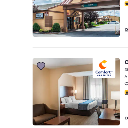
c
D
C
3
A
c
D