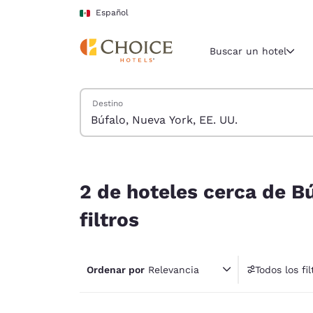
Carga completa
Pasar A Contenido Principal
Español
Buscar un hotel
Buscar hoteles
Destino
Región y ubicac
México
Español
2 de hoteles cerca de Búfalo, Nueva York, EE. UU
Selecciona t
2 de hoteles cerca de Bú
América
filtros
United Sta
English
Ordenar por
Relevancia
Todos los fil
América L
1 fil
Português