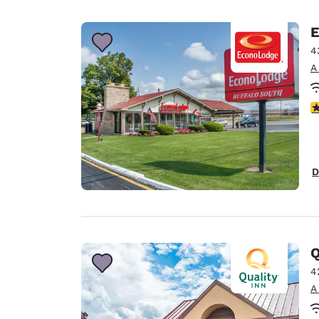
E
4
A
c
D
Q
4
A