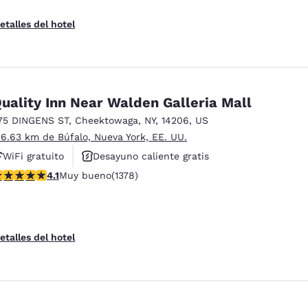
etalles del hotel
uality Inn Near Walden Galleria Mall
75 DINGENS ST
,
Cheektowaga
,
NY
,
14206
,
US
 6.63 km de Búfalo, Nueva York, EE. UU.
WiFi gratuito
Desayuno caliente gratis
alificación de 4.12 estrellas. Muy bueno. 1378 reseñas
4.1
Muy bueno
(1378)
Se aceptan mascotas
etalles del hotel