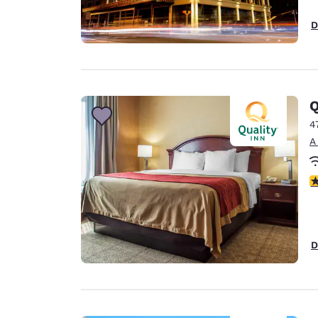
D
Q
4
A
c
D