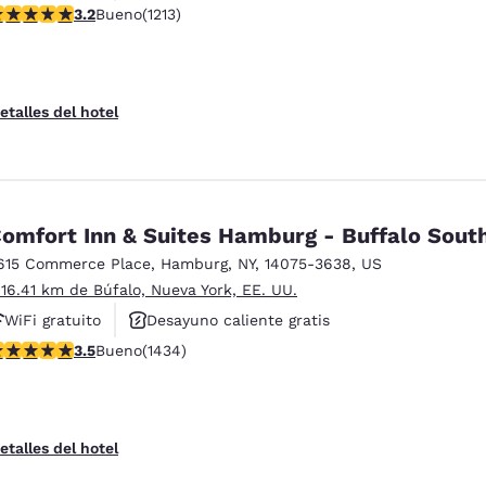
alificación de 3.2 estrellas. Bueno. 1213 reseñas
3.2
Bueno
(1213)
Desayuno caliente gratis
etalles del hotel
omfort Inn & Suites Hamburg - Buffalo Sout
615 Commerce Place
,
Hamburg
,
NY
,
14075-3638
,
US
 16.41 km de Búfalo, Nueva York, EE. UU.
WiFi gratuito
Desayuno caliente gratis
alificación de 3.45 estrellas. Bueno. 1434 reseñas
3.5
Bueno
(1434)
Se aceptan mascotas
etalles del hotel