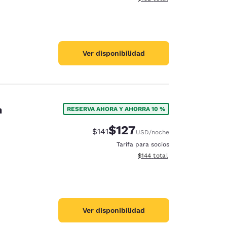
Ver disponibilidad
h
RESERVA AHORA Y AHORRA 10 %
$127
Precio tachado:
Precio con descuento:
$141
USD
/noche
Tarifa para socios
Ver detalles del total estima
$144
total
Ver disponibilidad