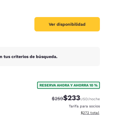
Ver disponibilidad
n tus criterios de búsqueda.
RESERVA AHORA Y AHORRA 10 %
$233
Precio tachado:
Precio con descuento:
$259
USD
/noche
Tarifa para socios
Ver detalles del total estimad
$272
total