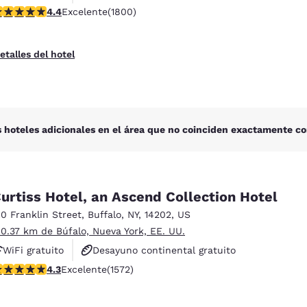
alificación de 4.38 estrellas. Excelente. 1800 reseñas
4.4
Excelente
(1800)
Se aceptan mascotas
etalles del hotel
 hoteles adicionales en el área que no coinciden exactamente co
urtiss Hotel, an Ascend Collection Hotel
10 Franklin Street
,
Buffalo
,
NY
,
14202
,
US
 0.37 km de Búfalo, Nueva York, EE. UU.
WiFi gratuito
Desayuno continental gratuito
alificación de 4.32 estrellas. Excelente. 1572 reseñas
4.3
Excelente
(1572)
No fumadores