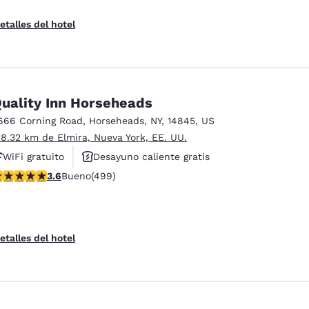
etalles del hotel
uality Inn Horseheads
666 Corning Road
,
Horseheads
,
NY
,
14845
,
US
 8.32 km de Elmira, Nueva York, EE. UU.
WiFi gratuito
Desayuno caliente gratis
alificación de 3.62 estrellas. Bueno. 499 reseñas
3.6
Bueno
(499)
Se aceptan mascotas
etalles del hotel