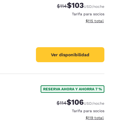
$103
Precio tachado:
Precio con descuento:
$114
USD
/noche
Tarifa para socios
Ver detalles del total estima
$115
total
Ver disponibilidad
RESERVA AHORA Y AHORRA 7 %
$106
Precio tachado:
Precio con descuento:
$114
USD
/noche
Tarifa para socios
Ver detalles del total estima
$119
total