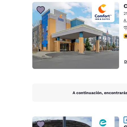
Canada
C
Français
2
Europa
A
Deutschla
Deutsch
c
Spain
English
D
Ireland
English
United Ki
English
A continuación, encontrarás
Asia-Pacífico
Australia
English