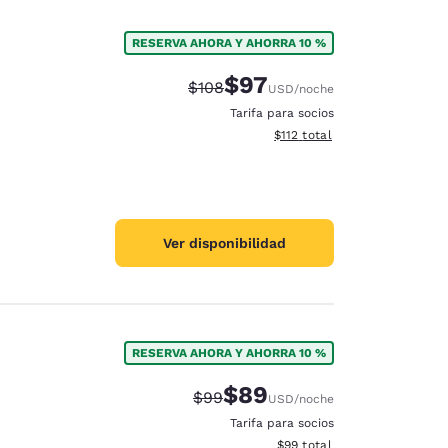
RESERVA AHORA Y AHORRA 10 %
$97
Precio tachado:
Precio con descuento:
$108
USD
/noche
Tarifa para socios
Ver detalles del total estima
$112
total
Ver disponibilidad
RESERVA AHORA Y AHORRA 10 %
$89
Precio tachado:
Precio con descuento:
$99
USD
/noche
Tarifa para socios
Ver detalles del total estim
$99
total