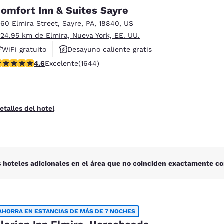
México
Mexico
omfort Inn & Suites Sayre
Español
English
160 Elmira Street
,
Sayre
,
PA
,
18840
,
US
 24.95 km de Elmira, Nueva York, EE. UU.
nd
Germany
España
WiFi gratuito
Desayuno caliente gratis
English
Español
alificación de 4.59 estrellas. Excelente. 1644 reseñas
4.6
Excelente
(1644)
Se aceptan mascotas
France
France
Français
English
etalles del hotel
Italia
Italy
Italiano
English
ngdom
 hoteles adicionales en el área que no coinciden exactamente co
India
New Zealan
English
English
AHORRA EN ESTANCIAS DE MÁS DE 7 NOCHES