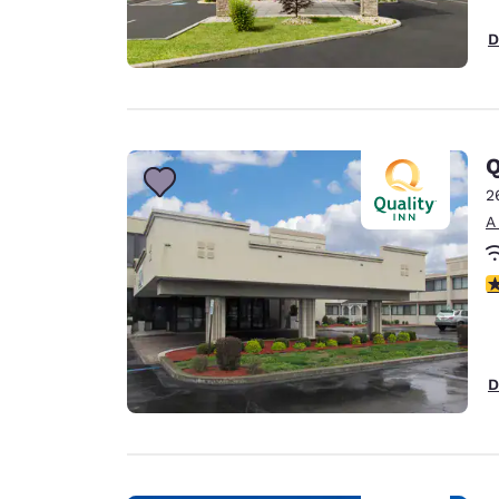
D
Q
2
A
c
D