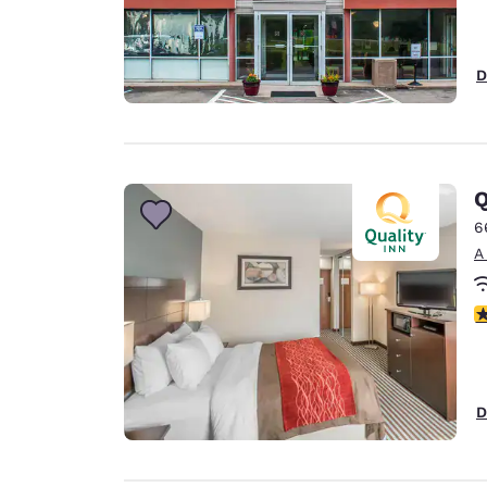
D
Q
6
A
c
D