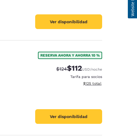
Ver disponibilidad
RESERVA AHORA Y AHORRA 10 %
$112
Precio tachado:
Precio con descuento:
$124
USD
/noche
Tarifa para socios
Ver detalles del total estima
$125
total
Ver disponibilidad