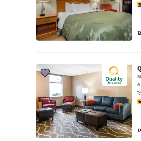
c
D
Q
8
A
c
D