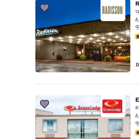
R
1
A
c
D
E
8
A
c