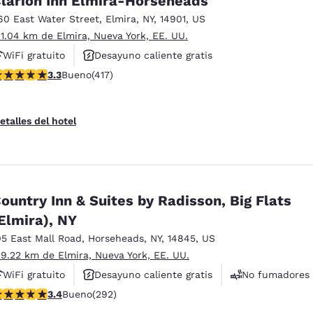
larion Inn Elmira-Horseheads
60 East Water Street
,
Elmira
,
NY
,
14901
,
US
 1.04 km de Elmira, Nueva York, EE. UU.
WiFi gratuito
Desayuno caliente gratis
alificación de 3.3 estrellas. Bueno. 417 reseñas
3.3
Bueno
(417)
Se aceptan mascotas
etalles del hotel
ountry Inn & Suites by Radisson, Big Flats
Elmira), NY
05 East Mall Road
,
Horseheads
,
NY
,
14845
,
US
 9.22 km de Elmira, Nueva York, EE. UU.
WiFi gratuito
Desayuno caliente gratis
No fumadores
alificación de 3.43 estrellas. Bueno. 292 reseñas
3.4
Bueno
(292)