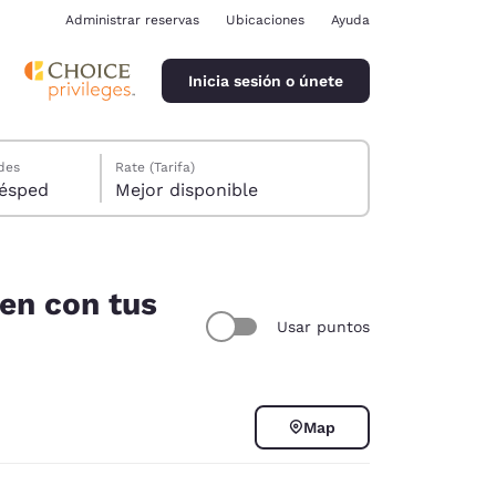
Administrar reservas
Ubicaciones
Ayuda
Inicia sesión o únete
des
Rate (Tarifa)
ión, 1 huésped
Mejor disponible
den con tus
Usar puntos
ina
Map