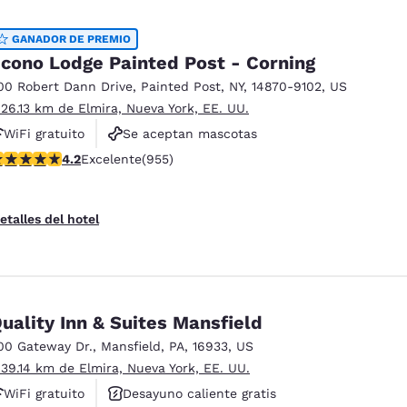
GANADOR DE PREMIO
cono Lodge Painted Post - Corning
00 Robert Dann Drive
,
Painted Post
,
NY
,
14870-9102
,
US
 26.13 km de Elmira, Nueva York, EE. UU.
WiFi gratuito
Se aceptan mascotas
alificación de 4.21 estrellas. Excelente. 955 reseñas
4.2
Excelente
(955)
Estacionamiento para camiones
etalles del hotel
uality Inn & Suites Mansfield
00 Gateway Dr.
,
Mansfield
,
PA
,
16933
,
US
 39.14 km de Elmira, Nueva York, EE. UU.
WiFi gratuito
Desayuno caliente gratis