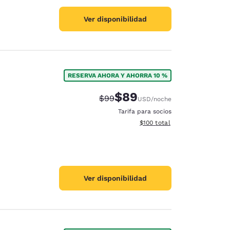
Ver disponibilidad
RESERVA AHORA Y AHORRA 10 %
$89
Precio tachado:
Precio con descuento:
$99
USD
/noche
Tarifa para socios
Ver detalles del total estima
$100
total
Ver disponibilidad