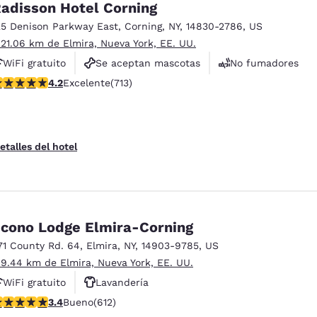
adisson Hotel Corning
25 Denison Parkway East
,
Corning
,
NY
,
14830-2786
,
US
 21.06 km de Elmira, Nueva York, EE. UU.
WiFi gratuito
Se aceptan mascotas
No fumadores
alificación de 4.2 estrellas. Excelente. 713 reseñas
4.2
Excelente
(713)
etalles del hotel
cono Lodge Elmira-Corning
71 County Rd. 64
,
Elmira
,
NY
,
14903-9785
,
US
 9.44 km de Elmira, Nueva York, EE. UU.
WiFi gratuito
Lavandería
alificación de 3.41 estrellas. Bueno. 612 reseñas
3.4
Bueno
(612)
Estacionamiento para camiones