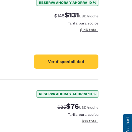
RESERVA AHORA Y AHORRA 10 %
$131
Precio tachado:
Precio con descuento:
$145
USD
/noche
Tarifa para socios
Ver detalles del total estima
$146
total
Ver disponibilidad
RESERVA AHORA Y AHORRA 10 %
$76
Precio tachado:
Precio con descuento:
$85
USD
/noche
Tarifa para socios
Ver detalles del total estim
$86
total