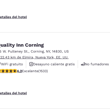
etalles del hotel
uality Inn Corning
6 W. Pulteney St.
,
Corning
,
NY
,
14830
,
US
 22.43 km de Elmira, Nueva York, EE. UU.
WiFi gratuito
Desayuno caliente gratis
No fumadores
alificación de 4.23 estrellas. Excelente. 1533 reseñas
4.2
Excelente
(1533)
etalles del hotel