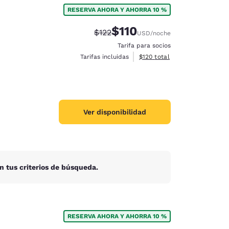
RESERVA AHORA Y AHORRA 10 %
$110
Precio tachado:
Precio con descuento:
$122
USD
/noche
Tarifa para socios
Ver detalles del total estima
Tarifas incluidas
$120
total
Ver disponibilidad
n tus criterios de búsqueda.
d
RESERVA AHORA Y AHORRA 10 %