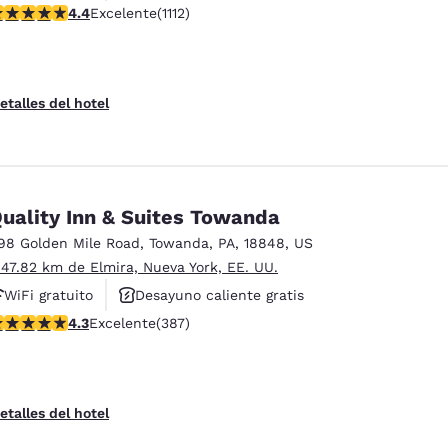
alificación de 4.42 estrellas. Excelente. 1112 reseñas
4.4
Excelente
(1112)
Se aceptan mascotas
etalles del hotel
uality Inn & Suites Towanda
98 Golden Mile Road
,
Towanda
,
PA
,
18848
,
US
 47.82 km de Elmira, Nueva York, EE. UU.
WiFi gratuito
Desayuno caliente gratis
alificación de 4.34 estrellas. Excelente. 387 reseñas
4.3
Excelente
(387)
Se aceptan mascotas
etalles del hotel