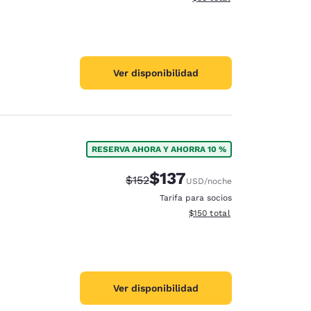
Ver disponibilidad
RESERVA AHORA Y AHORRA 10 %
$137
Precio tachado:
Precio con descuento:
$152
USD
/noche
Tarifa para socios
Ver detalles del total estima
$150
total
Ver disponibilidad