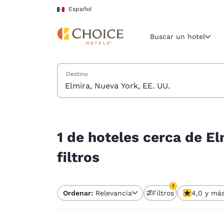
Carga completa
Pasar A Contenido Principal
Español
Buscar un hotel
Buscar hoteles
Destino
Región y ubicac
México
Español
1 de hoteles cerca de Elmira, Nueva York, EE. UU
Selecciona t
1 de hoteles cerca de El
América
filtros
United Sta
English
1
Ordenar:
Relevancia
Filtros
4,0 y má
América L
1 filtro seleccion
Português