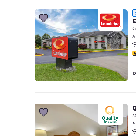
E
2
A
c
D
Q
3
A