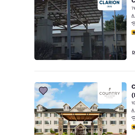
C
7
A
c
D
C
(
1
A
c